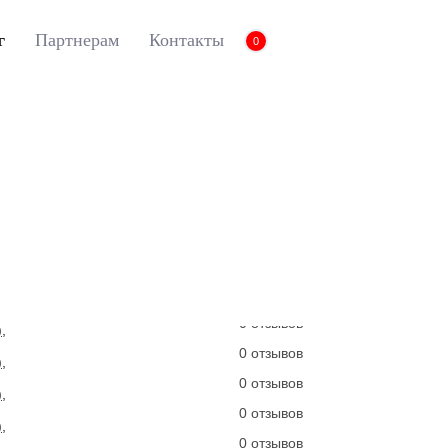
г
Партнерам
Контакты
0
ки Euromat для RX (2015-2022), Business, Черный
вы принимаете нашу
политику конфиденциальности
.
3D коврики Euromat 
2022), Business, Че
Артикул:
EM3D-003212
0 отзывов
0 отзывов
0 отзывов
0 отзывов
0 отзывов