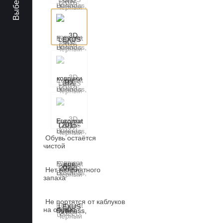
Обувь остаётся
чистой
Нет неприятного
запаха
Не портятся от каблуков
на обуви