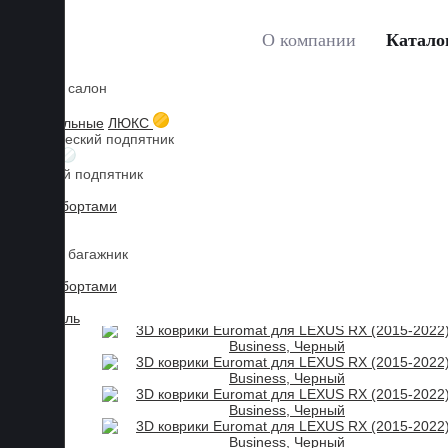
О компании
Катало
Коврики в салон
Главная
Каталог товаров
LEXUS
RX
3D коври
Мы используем файлы cookies, продолжая пользоваться сайтом, 
3D текстильные
ЛЮКС
Металлический подпятник
Принять
БИЗНЕС
Резиновый подпятник
3D Eva с бортами
3D Liner
Коврики в багажник
3D Eva с бортами
3D Текстиль