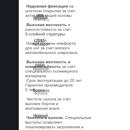
Надежная фиксация
на
штатном покрытии за счет
антискользящей основы
Высокая жесткость
и
износостойкость за счет
5-слойной структуры
Новый уровень комфорта
для ног за счет мягкого
автомобильного ковролина
Высокая жесткость и
износостойкость
за счет
специального полимерного
материала
Срок эксплуатации до 20 лет
Гарантия производителя
5 лет.
Чистота салона за счет
высоких бортов и
впитывания влаги
Чистота в салоне.
Специальные
выступы позволяют
локализировать загрязнения и