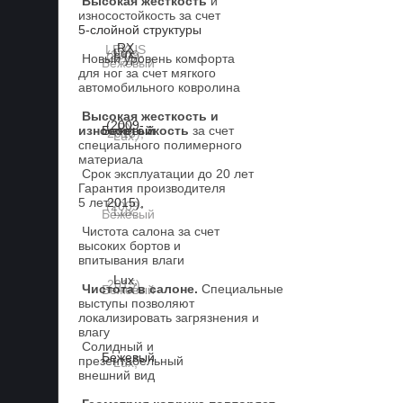
Высокая жесткость
и
износостойкость за счет
5-слойной структуры
Новый уровень комфорта
для ног за счет мягкого
автомобильного ковролина
Высокая жесткость и
износостойкость
за счет
специального полимерного
материала
Срок эксплуатации до 20 лет
Гарантия производителя
5 лет.
Чистота салона за счет
высоких бортов и
впитывания влаги
Чистота в салоне.
Специальные
выступы позволяют
локализировать загрязнения и
влагу
Солидный и
презентабельный
внешний вид