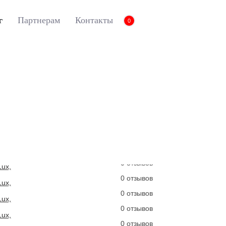
г
Партнерам
Контакты
0
ки Euromat для RX (2009-2015), Lux, Бежевый
вы принимаете нашу
политику конфиденциальности
.
3D коврики Euromat 
2015), Lux, Бежевый
Артикул:
EM3D-003209
0 отзывов
0 отзывов
0 отзывов
0 отзывов
0 отзывов