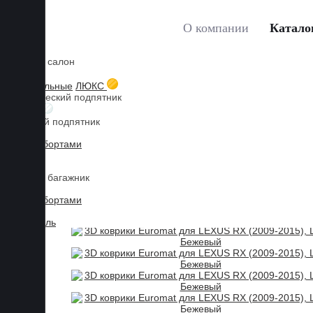
О компании
Катало
Коврики в салон
Главная
Каталог товаров
LEXUS
RX
3D коври
Мы используем файлы cookies, продолжая пользоваться сайтом, 
3D текстильные
ЛЮКС
Металлический подпятник
Принять
БИЗНЕС
Резиновый подпятник
3D Eva с бортами
3D Liner
Коврики в багажник
3D Eva с бортами
3D Текстиль