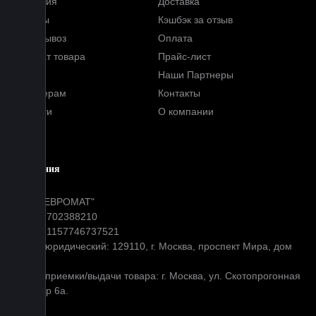
Гарантия
Доставка
Отзывы
Кэшбэк за отзыв
Самовывоз
Оплата
Возврат товара
Прайс-лист
FAQ
Наши Партнеры
Партнерам
Контакты
Новости
О компании
Блог
Компания
ООО "ЕВРОМАТ"
ИНН: 7702388210
ОГРН: 1157746737521
Адрес юридический: 129110, г. Москва, проспект Мира, дом
31
Адрес приемки/выдачи товара: г. Москва, ул. Скотопрогонная
д 35 стр 6а.