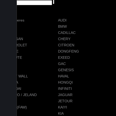
AITO Seres
AUDI
AVATR
BMW
BYD
CADILLAC
CHANGAN
CHERY
CHEVROLET
CITROEN
DODGE
DONGFENG
EVOLUTE
EXEED
FORD
GAC
GEELY
GENESIS
GREAT WALL
HAVAL
HONDA
HONGQI
HYUNDAI
INFINITI
JAECOO / JELAND
JAGUAR
JEEP
JETOUR
JETTA (FAW)
KAIYI
KGM
KIA