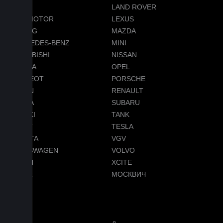
LADA
LAND ROVER
LEAPMOTOR
LEXUS
LIXIANG
MAZDA
MERCEDES-BENZ
MINI
MITSUBISHI
NISSAN
OMODA
OPEL
PEUGEOT
PORSCHE
RAVON
RENAULT
SKODA
SUBARU
SUZUKI
TANK
TENET
TESLA
TOYOTA
VGV
VOLKSWAGEN
VOLVO
VOYAH
XCITE
ZEEKR
МОСКВИЧ
Меню