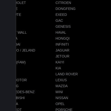
CHEVROLET
CITROEN
DODGE
DONGFENG
EVOLUTE
EXEED
FORD
GAC
GEELY
GENESIS
GREAT WALL
HAVAL
HONDA
HONGQI
HYUNDAI
INFINITI
JAECOO / JELAND
JAGUAR
JEEP
JETOUR
JETTA (FAW)
KAIYI
KGM
KIA
LADA
LAND ROVER
LEAPMOTOR
LEXUS
LIXIANG
MAZDA
MERCEDES-BENZ
MINI
MITSUBISHI
NISSAN
OMODA
OPEL
PEUGEOT
PORSCHE