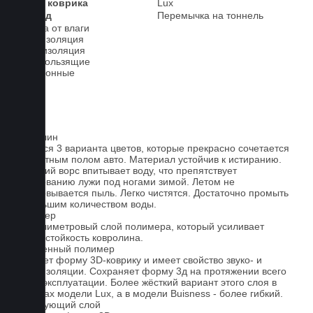
Класс коврика
Lux
2-й ряд
Перемычка на тоннель
Защита от влаги
Шумоизоляция
Теплоизоляция
Антискользящие
Всесезонные
Ковролин
Имеется 3 варианта цветов, которые прекрасно сочетается
со штатным полом авто. Материал устойчив к истиранию.
Короткий ворс впитывает воду, что препятствует
образованию лужи под ногами зимой. Летом не
образовывается пыль. Легко чистятся. Достаточно промыть
небольшим количеством воды.
Полимер
1-миллиметровый слой полимера, который усиливает
износостойкость ковролина.
Вспененный полимер
Придает форму 3D-коврику и имеет свойство звуко- и
теплоизоляции. Сохраняет форму 3д на протяжении всего
срока эксплуатации. Более жёсткий вариант этого слоя в
ковриках модели Lux, а в модели Buisness - более гибкий.
Армирующий слой