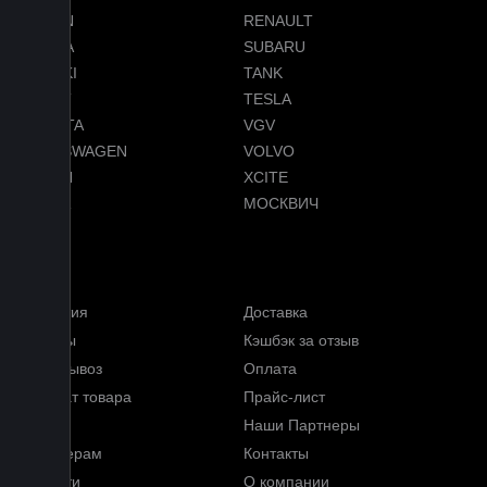
RAVON
RENAULT
SKODA
SUBARU
SUZUKI
TANK
TENET
TESLA
TOYOTA
VGV
VOLKSWAGEN
VOLVO
VOYAH
XCITE
ZEEKR
МОСКВИЧ
Меню
Гарантия
Доставка
Отзывы
Кэшбэк за отзыв
Самовывоз
Оплата
Возврат товара
Прайс-лист
FAQ
Наши Партнеры
Партнерам
Контакты
Новости
О компании