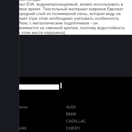
Материал EVA водонепроницаемый, можно использовать в
дождливое время. Текстильный материал ковриков Евромат
имеет средний слой из полимерной пены, которая воду не
пропускает (при этом необходимо учитывать особенность
серии Люкс с металлическим подпятником - он
устанавливается на сквозной крепеж, поэтому водостойкость
ковра в этом месте нарушена).
AITO Seres
AUDI
AVATR
BMW
BYD
CADILLAC
CHANGAN
CHERY