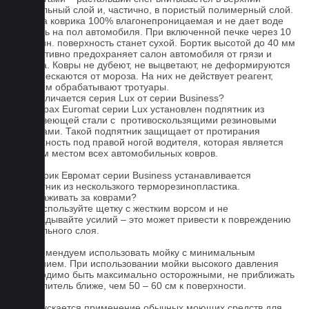
текстильный слой и, частично, в пористый полимерный слой.
Основа коврика 100% влагонепроницаемая и не дает воде
попасть на пол автомобиля. При включенной печке через 10
- 15 мин. поверхность станет сухой. Бортик высотой до 40 мм
эффективно предохраняет салон автомобиля от грязи и
мусора. Ковры не дубеют, не выцветают, не деформируются
и не трескаются от мороза. На них не действует реагент,
которым обрабатывают тротуары.
Чем отличается серия Lux от серии Business?
На коврах Euromat серии Lux установлен подпятник из
нержавеющей стали с противоскользящими резиновыми
вставками. Такой подпятник защищает от протирания
поверхность под правой ногой водителя, которая является
слабым местом всех автомобильных ковров.
На коврик Евромат серии Business устанавливается
подпятник из нескользкого терморезинопластика.
Как ухаживать за коврами?
1.Не используйте щетку с жестким ворсом и не
прикладывайте усилий – это может привести к повреждению
текстильного слоя.
2. Рекомендуем использовать мойку с минимальным
давлением. При использовании мойки высокого давления
необходимо быть максимально осторожными, не приближать
распылитель ближе, чем 50 – 60 см к поверхности.
3. Допускается применение обычных моющих средств для