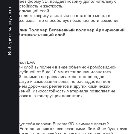
Усиливает форму 3D, придает коврику дополнительную
износостойкость и жесткость.
Выберите марку авто
Антискользящий слой
Не позволяет коврику двигаться со штатного места в
процессе езды, что способствует безопасности вождения
авто.
Ковролин
Полимер
Вспененный полимер
Армирующий
слой
Антискользящий слой
Материал EVA
Верхний слой выполнен в виде объемной ромбовидной
сетки глубиной от 5 до 10 мм из этиленвинилацетата.
Данный полимер не расслаивается от перепадов
температур и замерзания воды, не распадается под
действием дорожных реагентов и других химических
загрязнений. Износостойкость материала позволяет не
использовать в конструкции подпятник.
FAQ
Как ведут себя коврики Euromat3D в зимнее время?
Ковры Euromat являются всесезонными. Зимой не будет луж
под ногами – растаявший снег впитывается в верхний