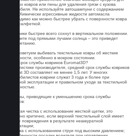
бытовых ковров или пены для удаления грязи с кузова
автомобиля. Не используйте автошампуни с содержанием
воска! Химически агрессивные жидкости автомасла
необходимо как можно быстрее убрать с поверхности ковра
сухой салфеткой.
4. Коврики быстрее всего сохнут в вертикальном положении.
Не сушите под прямыми лучами солнца – это приведет
к выцветанию.
5. Не советуем выбивать текстильные ковры об жесткие
поверхности, особенно в мокром состоянии.
Какой срок службы ковриков Euromat3D?
По статистике производителя, средний срок службы ковриков
Euromat 3D составляет не менее 1,5 лет. У многих
автомобилистов коврики служат 3 года и более при
бережной эксплуатации и правильном уходе за текстильной
поверхностью.
Причины, приводящие к уменьшению срока службы
ковриков:
1. Частая чистка с использование жесткой щетки, это
особенно критично, если верхний текстильный слой имеет
мелкие повреждения в результате неаккуратной
эксплуатации;
2. Мойка с использованием струи под высоким давлением;
3. Особенности посадки водителя при управлении