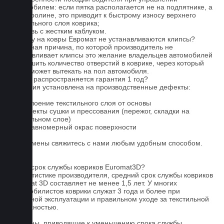
автомобилем: если пятка располагается не на подпятнике, а
на ковролине, это приводит к быстрому износу верхнего
текстильного слоя коврика;
4. Обувь с жестким каблуком.
Почему на ковры Евромат не устанавливаются клипсы?
Основная причина, по которой производитель не
устанавливает клипсы это желание владельцев автомобилей
уменьшить количество отверстий в коврике, через который
влага может вытекать на пол автомобиля.
На что распространяется гарантия 1 год?
Гарантия установлена на производственные дефекты:
1. Отслоение текстильного слоя от основы
2. Дефекты сушки и прессования (пережог, складки на
текстильном слое)
3. Неравномерный окрас поверхности
Для замены свяжитесь с нами любым удобным способом.
FAQ
Какой срок службы ковриков Euromat3D?
По статистике производителя, средний срок службы ковриков
Euromat 3D составляет не менее 1,5 лет. У многих
автомобилистов коврики служат 3 года и более при
бережной эксплуатации и правильном уходе за текстильной
поверхностью.
Причины, приводящие к уменьшению срока службы