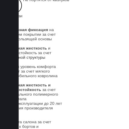
на обуви
Надежная фиксация
на
штатном покрытии за счет
антискользящей основы
Высокая жесткость
и
износостойкость за счет
5-слойной структуры
Новый уровень комфорта
для ног за счет мягкого
автомобильного ковролина
Высокая жесткость и
износостойкость
за счет
специального полимерного
материала
Срок эксплуатации до 20 лет
Гарантия производителя
5 лет.
Чистота салона за счет
высоких бортов и