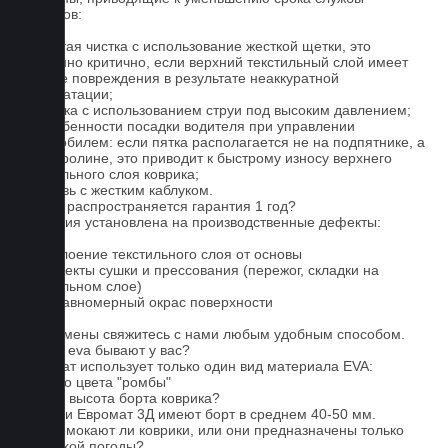
ковриков:
1. Частая чистка с использование жесткой щетки, это
особенно критично, если верхний текстильный слой имеет
мелкие повреждения в результате неаккуратной
эксплуатации;
2. Мойка с использованием струи под высоким давлением;
3. Особенности посадки водителя при управлении
автомобилем: если пятка располагается не на подпятнике, а
на ковролине, это приводит к быстрому износу верхнего
текстильного слоя коврика;
4. Обувь с жестким каблуком.
На что распространяется гарантия 1 год?
Гарантия установлена на производственные дефекты:
1. Отслоение текстильного слоя от основы
2. Дефекты сушки и прессования (пережог, складки на
текстильном слое)
3. Неравномерный окрас поверхности
Для замены свяжитесь с нами любым удобным способом.
Серые eva бывают у вас?
Евромат использует только один вид материала EVA:
черного цвета "ромбы"
Какова высота борта коврика?
Коврики Евромат 3Д имеют борт в среднем 40-50 мм.
Не промокают ли коврики, или они предназначены только
для сухой погоды?