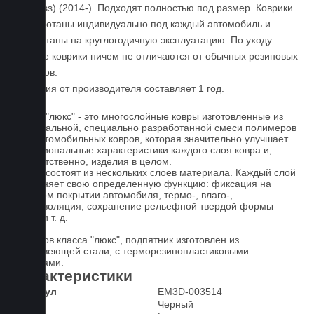
(C-Class) (2014-). Подходят полностью под размер. Коврики
разработаны индивидуально под каждый автомобиль и
рассчитаны на круглогодичную эксплуатацию. По уходу
данные коврики ничем не отличаются от обычных резиновых
ковриков.
Гарантия от производителя составляет 1 год.
Ковры "люкс" - это многослойные ковры изготовленные из
оригинальной, специально разработанной смеси полимеров
для автомобильных ковров, которая значительно улучшает
функциональные характеристики каждого слоя ковра и,
соответственно, изделия в целом.
Ковры состоят из нескольких слоев материала. Каждый слой
выполняет свою определенную функцию: фиксация на
штатном покрытии автомобиля, термо-, влаго-,
звукоизоляция, сохранение рельефной твердой формы
ковра и т. д.
У ковров класса "люкс", подпятник изготовлен из
нержавеющей стали, с терморезинопластиковыми
вставками.
Характеристики
Артикул
EM3D-003514
Цвет
Черный