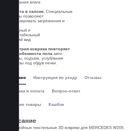
впитывания влаги
Чистота в салоне.
Специальные
выступы позволяют
локализировать загрязнения и
влагу
Солидный и
презентабельный
внешний вид
Геометрия коврика повторяет
все особенности пола
авто:
выступы, подъём, углубления
и вырезы под обдув печки.
Описание
Инструкция по уходу
Отзывы
Доставка и оплата
Вопрос-ответ
Похожие товары
Кэшбэк
Описание
Пятислойные текстильные 3D коврики для MERCEDES W205