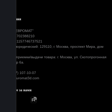
Блог
Компания
ООО "ЕВРОМАТ"
ИНН: 7702388210
ОГРН: 1157746737521
Адрес юридический: 129110, г. Москва, проспект Мира, дом
31
Адрес приемки/выдачи товара: г. Москва, ул. Скотопрогонная
д 35 стр 6а.
+7 (977) 107-10-07
info@euromat3d.com
Следите за нами