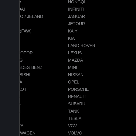
HONDA
HONGQI
HYUNDAI
INFINITI
JAECOO / JELAND
JAGUAR
JEEP
JETOUR
JETTA (FAW)
KAIYI
KGM
KIA
LADA
LAND ROVER
LEAPMOTOR
LEXUS
LIXIANG
MAZDA
MERCEDES-BENZ
MINI
MITSUBISHI
NISSAN
OMODA
OPEL
PEUGEOT
PORSCHE
RAVON
RENAULT
SKODA
SUBARU
SUZUKI
TANK
TENET
TESLA
TOYOTA
VGV
VOLKSWAGEN
VOLVO