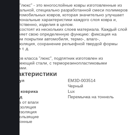
Ковры "люкс" - это многослойные ковры изготовленные из
оригинальной, специально разработанной смеси полимеров
для автомобильных ковров, которая значительно улучшает
функциональные характеристики каждого слоя ковра и,
соответственно, изделия в целом.
Ковры состоят из нескольких слоев материала. Каждый слой
выполняет свою определенную функцию: фиксация на
штатном покрытии автомобиля, термо-, влаго-,
звукоизоляция, сохранение рельефной твердой формы
ковра и т. д.
У ковров класса "люкс", подпятник изготовлен из
нержавеющей стали, с терморезинопластиковыми
вставками.
Характеристики
Артикул
EM3D-003514
Цвет
Черный
Класс коврика
Lux
2-й ряд
Перемычка на тоннель
Защита от влаги
Шумоизоляция
Теплоизоляция
Антискользящие
Всесезонные