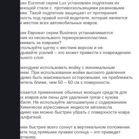
На коврах Euromat серии Lux установлен подпятник из
нержавеющей стали с противоскользящими резиновыми
вставками. Такой подпятник защищает от протирания
поверхность под правой ногой водителя, которая является
слабым местом всех автомобильных ковров.
На коврик Евромат серии Business устанавливается
подпятник из нескользкого терморезинопластика.
Как ухаживать за коврами?
1.Не используйте щетку с жестким ворсом и не
прикладывайте усилий – это может привести к повреждению
текстильного слоя.
2. Рекомендуем использовать мойку с минимальным
давлением. При использовании мойки высокого давления
необходимо быть максимально осторожными, не приближать
распылитель ближе, чем 50 – 60 см к поверхности.
3. Допускается применение обычных моющих средств для
бытовых ковров или пены для удаления грязи с кузова
автомобиля. Не используйте автошампуни с содержанием
воска! Химически агрессивные жидкости автомасла
необходимо как можно быстрее убрать с поверхности ковра
сухой салфеткой.
4. Коврики быстрее всего сохнут в вертикальном положении.
Не сушите под прямыми лучами солнца – это приведет
к выцветанию.