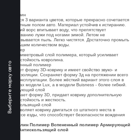
Ковролин
Имеется 3 варианта цветов, которые прекрасно сочетается
со штатным полом авто. Материал устойчив к истиранию.
Короткий ворс впитывает воду, что препятствует
образованию лужи под ногами зимой. Летом не
образовывается пыль. Легко чистятся. Достаточно промыть
небольшим количеством воды.
Полимер
1-миллиметровый слой полимера, который усиливает
износостойкость ковролина.
Выберите марку авто
Вспененный полимер
Придает форму 3D-коврику и имеет свойство звуко- и
теплоизоляции. Сохраняет форму 3д на протяжении всего
срока эксплуатации. Более жёсткий вариант этого слоя в
ковриках модели Lux, а в модели Buisness - более гибкий.
Армирующий слой
Усиливает форму 3D, придает коврику дополнительную
износостойкость и жесткость.
Антискользящий слой
Не позволяет коврику двигаться со штатного места в
процессе езды, что способствует безопасности вождения
авто.
Ковролин
Полимер
Вспененный полимер
Армирующий
слой
Антискользящий слой