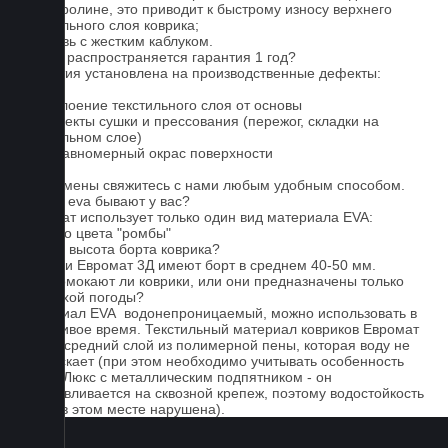
на ковролине, это приводит к быстрому износу верхнего
текстильного слоя коврика;
4. Обувь с жестким каблуком.
На что распространяется гарантия 1 год?
Гарантия установлена на производственные дефекты:
1. Отслоение текстильного слоя от основы
2. Дефекты сушки и прессования (пережог, складки на
текстильном слое)
3. Неравномерный окрас поверхности
Для замены свяжитесь с нами любым удобным способом.
Серые eva бывают у вас?
Евромат использует только один вид материала EVA:
черного цвета "ромбы"
Какова высота борта коврика?
Коврики Евромат 3Д имеют борт в среднем 40-50 мм.
Не промокают ли коврики, или они предназначены только
для сухой погоды?
Материал EVA водонепроницаемый, можно использовать в
дождливое время. Текстильный материал ковриков Евромат
имеет средний слой из полимерной пены, которая воду не
пропускает (при этом необходимо учитывать особенность
серии Люкс с металлическим подпятником - он
устанавливается на сквозной крепеж, поэтому водостойкость
ковра в этом месте нарушена).