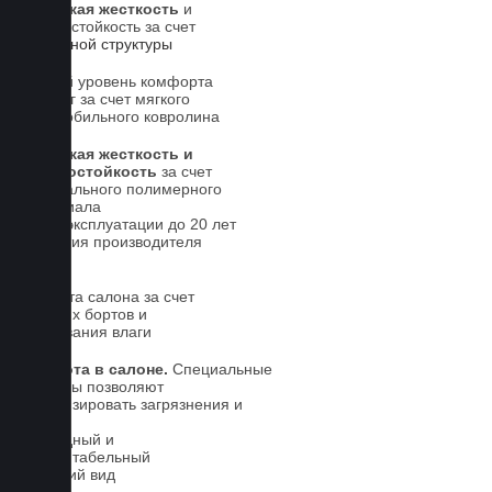
Высокая жесткость
и
износостойкость за счет
5-слойной структуры
Новый уровень комфорта
для ног за счет мягкого
автомобильного ковролина
Высокая жесткость и
износостойкость
за счет
специального полимерного
материала
Срок эксплуатации до 20 лет
Гарантия производителя
5 лет.
Чистота салона за счет
высоких бортов и
впитывания влаги
Чистота в салоне.
Специальные
выступы позволяют
локализировать загрязнения и
влагу
Солидный и
презентабельный
внешний вид