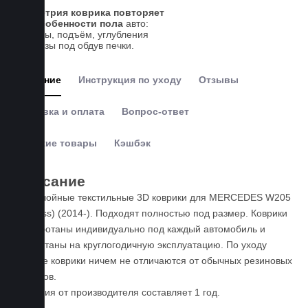
Геометрия коврика повторяет
все особенности пола
авто:
выступы, подъём, углубления
и вырезы под обдув печки.
Описание
Инструкция по уходу
Отзывы
Доставка и оплата
Вопрос-ответ
Похожие товары
Кэшбэк
Описание
Пятислойные текстильные 3D коврики для MERCEDES W205
(C-Class) (2014-). Подходят полностью под размер. Коврики
разработаны индивидуально под каждый автомобиль и
рассчитаны на круглогодичную эксплуатацию. По уходу
данные коврики ничем не отличаются от обычных резиновых
ковриков.
Гарантия от производителя составляет 1 год.