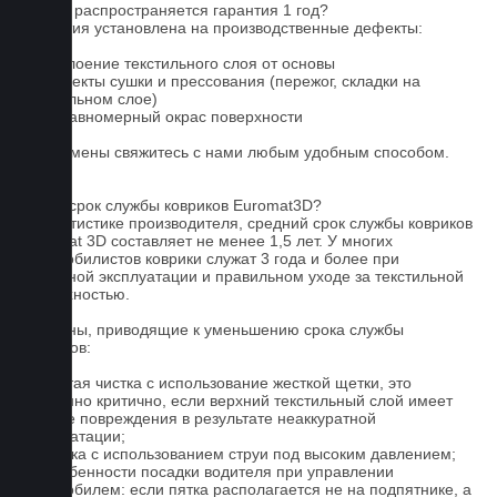
На что распространяется гарантия 1 год?
Гарантия установлена на производственные дефекты:
1. Отслоение текстильного слоя от основы
2. Дефекты сушки и прессования (пережог, складки на
текстильном слое)
3. Неравномерный окрас поверхности
Для замены свяжитесь с нами любым удобным способом.
FAQ
Какой срок службы ковриков Euromat3D?
По статистике производителя, средний срок службы ковриков
Euromat 3D составляет не менее 1,5 лет. У многих
автомобилистов коврики служат 3 года и более при
бережной эксплуатации и правильном уходе за текстильной
поверхностью.
Причины, приводящие к уменьшению срока службы
ковриков:
1. Частая чистка с использование жесткой щетки, это
особенно критично, если верхний текстильный слой имеет
мелкие повреждения в результате неаккуратной
эксплуатации;
2. Мойка с использованием струи под высоким давлением;
3. Особенности посадки водителя при управлении
автомобилем: если пятка располагается не на подпятнике, а