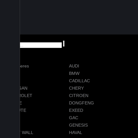
AITO Seres
AUDI
AVATR
BMW
BYD
CADILLAC
CHANGAN
CHERY
CHEVROLET
CITROEN
DODGE
DONGFENG
EVOLUTE
EXEED
FORD
GAC
GEELY
GENESIS
GREAT WALL
HAVAL