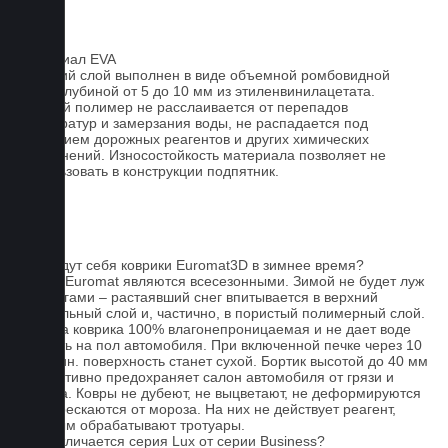
Материал EVA
Верхний слой выполнен в виде объемной ромбовидной
сетки глубиной от 5 до 10 мм из этиленвинилацетата.
Данный полимер не расслаивается от перепадов
температур и замерзания воды, не распадается под
действием дорожных реагентов и других химических
загрязнений. Износостойкость материала позволяет не
использовать в конструкции подпятник.
FAQ
Как ведут себя коврики Euromat3D в зимнее время?
Ковры Euromat являются всесезонными. Зимой не будет луж
под ногами – растаявший снег впитывается в верхний
текстильный слой и, частично, в пористый полимерный слой.
Основа коврика 100% влагонепроницаемая и не дает воде
попасть на пол автомобиля. При включенной печке через 10
- 15 мин. поверхность станет сухой. Бортик высотой до 40 мм
эффективно предохраняет салон автомобиля от грязи и
мусора. Ковры не дубеют, не выцветают, не деформируются
и не трескаются от мороза. На них не действует реагент,
которым обрабатывают тротуары.
Чем отличается серия Lux от серии Business?