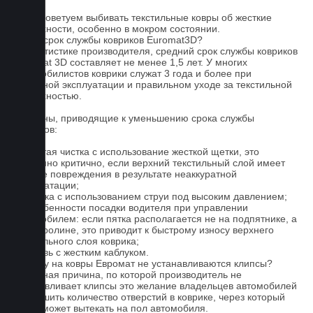
5. Не советуем выбивать текстильные ковры об жесткие
поверхности, особенно в мокром состоянии.
Какой срок службы ковриков Euromat3D?
По статистике производителя, средний срок службы ковриков
Euromat 3D составляет не менее 1,5 лет. У многих
автомобилистов коврики служат 3 года и более при
бережной эксплуатации и правильном уходе за текстильной
поверхностью.
Причины, приводящие к уменьшению срока службы
ковриков:
1. Частая чистка с использование жесткой щетки, это
особенно критично, если верхний текстильный слой имеет
мелкие повреждения в результате неаккуратной
эксплуатации;
2. Мойка с использованием струи под высоким давлением;
3. Особенности посадки водителя при управлении
автомобилем: если пятка располагается не на подпятнике, а
на ковролине, это приводит к быстрому износу верхнего
текстильного слоя коврика;
4. Обувь с жестким каблуком.
Почему на ковры Евромат не устанавливаются клипсы?
Основная причина, по которой производитель не
устанавливает клипсы это желание владельцев автомобилей
уменьшить количество отверстий в коврике, через который
влага может вытекать на пол автомобиля.