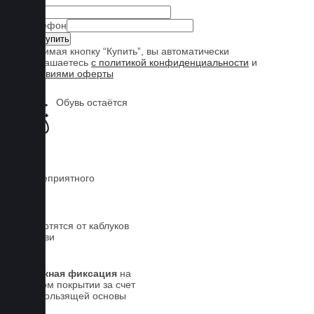
Имя
Телефон
Нажимая кнопку “Купить”, вы автоматически
соглашаетесь
с политикой конфиденциальности
и
условиями оферты
Обувь остаётся
чистой
Нет неприятного
запаха
Не портятся от каблуков
на обуви
Надежная фиксация
на
штатном покрытии за счет
антискользящей основы