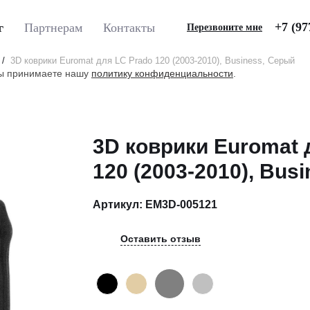
+7 (97
г
Партнерам
Контакты
Перезвоните мне
3D коврики Euromat для LС Prado 120 (2003-2010), Business, Серый
вы принимаете нашу
политику конфиденциальности
.
3D коврики Euromat
120 (2003-2010), Bus
Артикул:
EM3D-005121
Оставить отзыв