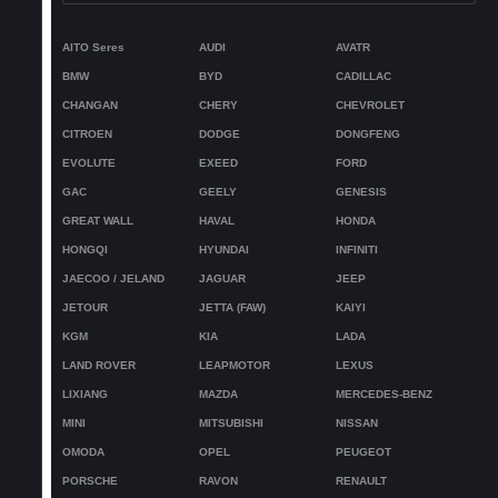
AITO Seres
AUDI
AVATR
BMW
BYD
CADILLAC
CHANGAN
CHERY
CHEVROLET
CITROEN
DODGE
DONGFENG
EVOLUTE
EXEED
FORD
GAC
GEELY
GENESIS
GREAT WALL
HAVAL
HONDA
HONGQI
HYUNDAI
INFINITI
JAECOO / JELAND
JAGUAR
JEEP
JETOUR
JETTA (FAW)
KAIYI
KGM
KIA
LADA
LAND ROVER
LEAPMOTOR
LEXUS
LIXIANG
MAZDA
MERCEDES-BENZ
MINI
MITSUBISHI
NISSAN
OMODA
OPEL
PEUGEOT
PORSCHE
RAVON
RENAULT