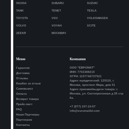
SKODA
SUBARU
SUZUKI
TANK
TENET
TESLA
TOYOTA
VGV
VOLKSWAGEN
VOLVO
VOYAH
XCITE
ZEEKR
МОСКВИЧ
Меню
Компания
ООО "ЕВРОМАТ"
Гарантия
ИНН: 7702388210
Доставка
ОГРН: 1157746737521
Отзывы
Адрес юридический: 129110, г.
Кэшбэк за отзыв
Москва, проспект Мира, дом 31
Самовывоз
Адрес приемки/выдачи товара: г.
Москва, ул. Скотопрогонная д 35 стр
Оплата
6а.
Возврат товара
Прайс-лист
+7 (977) 107-10-07
FAQ
info@euromat3d.com
Наши Партнеры
Партнерам
Контакты