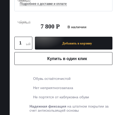
Подробнее о доставке и оплате
7 800 Р
В наличии
Добавить в корзину
Купить в один клик
Обувь остаётся
чистой
Нет неприятного
запаха
Не портятся от каблуков
на обуви
Надежная фиксация
на
штатном покрытии за
счет
антискользящей основы