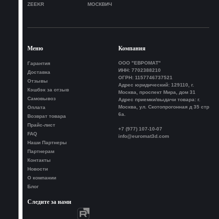
ZEEKR
МОСКВИЧ
Меню
Компания
ООО "ЕВРОМАТ"
Гарантия
ИНН: 7702388210
Доставка
ОГРН: 1157746737521
Отзывы
Адрес юридический: 129110, г.
Кэшбэк за отзыв
Москва, проспект Мира, дом 31
Самовывоз
Адрес приемки/выдачи товара: г.
Москва, ул. Скотопрогонная д 35 стр
Оплата
6а.
Возврат товара
Прайс-лист
+7 (977) 107-10-07
FAQ
info@euromat3d.com
Наши Партнеры
Партнерам
Контакты
Новости
О компании
Блог
Следите за нами