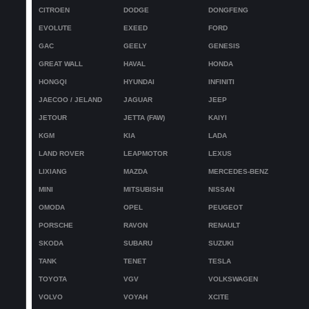
CITROEN
DODGE
DONGFENG
EVOLUTE
EXEED
FORD
GAC
GEELY
GENESIS
GREAT WALL
HAVAL
HONDA
HONGQI
HYUNDAI
INFINITI
JAECOO / JELAND
JAGUAR
JEEP
JETOUR
JETTA (FAW)
KAIYI
KGM
KIA
LADA
LAND ROVER
LEAPMOTOR
LEXUS
LIXIANG
MAZDA
MERCEDES-BENZ
MINI
MITSUBISHI
NISSAN
OMODA
OPEL
PEUGEOT
PORSCHE
RAVON
RENAULT
SKODA
SUBARU
SUZUKI
TANK
TENET
TESLA
TOYOTA
VGV
VOLKSWAGEN
VOLVO
VOYAH
XCITE