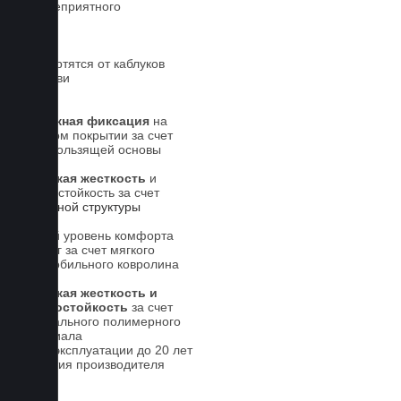
Нет неприятного
запаха
Не портятся от каблуков
на обуви
Надежная фиксация
на
штатном покрытии за счет
антискользящей основы
Высокая жесткость
и
износостойкость за счет
5-слойной структуры
Новый уровень комфорта
для ног за счет мягкого
автомобильного ковролина
Высокая жесткость и
износостойкость
за счет
специального полимерного
материала
Срок эксплуатации до 20 лет
Гарантия производителя
5 лет.