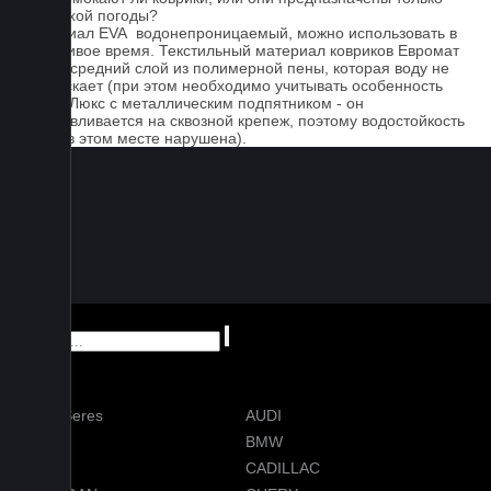
для сухой погоды?
Материал EVA водонепроницаемый, можно использовать в
дождливое время. Текстильный материал ковриков Евромат
имеет средний слой из полимерной пены, которая воду не
пропускает (при этом необходимо учитывать особенность
серии Люкс с металлическим подпятником - он
устанавливается на сквозной крепеж, поэтому водостойкость
ковра в этом месте нарушена).
AITO Seres
AUDI
AVATR
BMW
BYD
CADILLAC