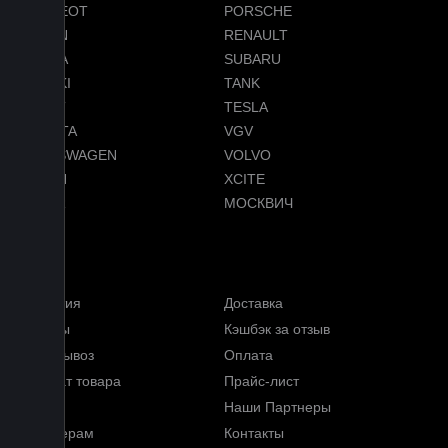
PEUGEOT
PORSCHE
RAVON
RENAULT
SKODA
SUBARU
SUZUKI
TANK
TENET
TESLA
TOYOTA
VGV
VOLKSWAGEN
VOLVO
VOYAH
XCITE
ZEEKR
МОСКВИЧ
Меню
Гарантия
Доставка
Отзывы
Кэшбэк за отзыв
Самовывоз
Оплата
Возврат товара
Прайс-лист
FAQ
Наши Партнеры
Партнерам
Контакты