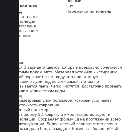
Цвет
Черный
Класс коврика
Lux
2-й ряд
Перемычка на тоннель
Защита от влаги
Шумоизоляция
Теплоизоляция
Антискользящие
Всесезонные
Ковролин
Имеется 3 варианта цветов, которые прекрасно сочетается
со штатным полом авто. Материал устойчив к истиранию.
Короткий ворс впитывает воду, что препятствует
образованию лужи под ногами зимой. Летом не
образовывается пыль. Легко чистятся. Достаточно промыть
небольшим количеством воды.
Полимер
1-миллиметровый слой полимера, который усиливает
износостойкость ковролина.
Вспененный полимер
Придает форму 3D-коврику и имеет свойство звуко- и
теплоизоляции. Сохраняет форму 3д на протяжении всего
срока эксплуатации. Более жёсткий вариант этого слоя в
ковриках модели Lux, а в модели Buisness - более гибкий.