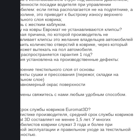
3. Особенности посадки водителя при управлении
автомобилем: если пятка располагается не на подпятнике, а
на ковролине, это приводит к быстрому износу верхнего
текстильного слоя коврика;
4. Обувь с жестким каблуком.
Почему на ковры Евромат не устанавливаются клипсы?
Основная причина, по которой производитель не
устанавливает клипсы это желание владельцев автомобилей
уменьшить количество отверстий в коврике, через который
влага может вытекать на пол автомобиля.
На что распространяется гарантия 1 год?
Гарантия установлена на производственные дефекты:
1. Отслоение текстильного слоя от основы
2. Дефекты сушки и прессования (пережог, складки на
текстильном слое)
3. Неравномерный окрас поверхности
Для замены свяжитесь с нами любым удобным способом.
FAQ
Какой срок службы ковриков Euromat3D?
По статистике производителя, средний срок службы ковриков
Euromat 3D составляет не менее 1,5 лет. У многих
автомобилистов коврики служат 3 года и более при
бережной эксплуатации и правильном уходе за текстильной
поверхностью.