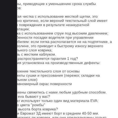
Причины, приводящие к уменьшению срока службы
ковриков:
1. Частая чистка с использование жесткой щетки, это
особенно критично, если верхний текстильный слой имеет
мелкие повреждения в результате неаккуратной
эксплуатации;
2. Мойка с использованием струи под высоким давлением;
3. Особенности посадки водителя при управлении
автомобилем: если пятка располагается не на подпятнике, а
на ковролине, это приводит к быстрому износу верхнего
текстильного слоя коврика;
4. Обувь с жестким каблуком.
На что распространяется гарантия 1 год?
Гарантия установлена на производственные дефекты:
1. Отслоение текстильного слоя от основы
2. Дефекты сушки и прессования (пережог, складки на
текстильном слое)
3. Неравномерный окрас поверхности
Для замены свяжитесь с нами любым удобным способом.
Серые eva бывают у вас?
Евромат использует только один вид материала EVA:
черного цвета "ромбы"
Какова высота борта коврика?
Коврики Евромат 3Д имеют борт в среднем 40-50 мм.
Не промокают ли коврики, или они предназначены только