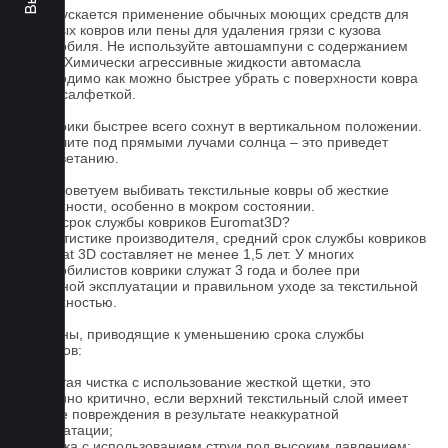
3. Допускается применение обычных моющих средств для
бытовых ковров или пены для удаления грязи с кузова
автомобиля. Не используйте автошампуни с содержанием
воска! Химически агрессивные жидкости автомасла
необходимо как можно быстрее убрать с поверхности ковра
сухой салфеткой.
4. Коврики быстрее всего сохнут в вертикальном положении.
Не сушите под прямыми лучами солнца – это приведет
к выцветанию.
5. Не советуем выбивать текстильные ковры об жесткие
поверхности, особенно в мокром состоянии.
Какой срок службы ковриков Euromat3D?
По статистике производителя, средний срок службы ковриков
Euromat 3D составляет не менее 1,5 лет. У многих
автомобилистов коврики служат 3 года и более при
бережной эксплуатации и правильном уходе за текстильной
поверхностью.
Причины, приводящие к уменьшению срока службы
ковриков:
1. Частая чистка с использование жесткой щетки, это
особенно критично, если верхний текстильный слой имеет
мелкие повреждения в результате неаккуратной
эксплуатации;
2. Мойка с использованием струи под высоким давлением;