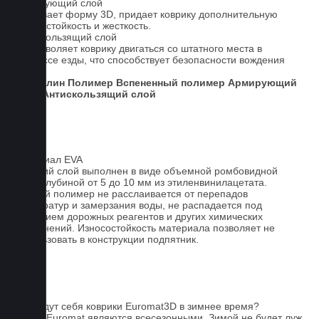
Армирующий слой
Усиливает форму 3D, придает коврику дополнительную
износостойкость и жесткость.
Антискользящий слой
Не позволяет коврику двигаться со штатного места в
процессе езды, что способствует безопасности вождения
авто.
Ковролин
Полимер
Вспененный полимер
Армирующий
слой
Антискользящий слой
Материал EVA
Верхний слой выполнен в виде объемной ромбовидной
сетки глубиной от 5 до 10 мм из этиленвинилацетата.
Данный полимер не расслаивается от перепадов
температур и замерзания воды, не распадается под
действием дорожных реагентов и других химических
загрязнений. Износостойкость материала позволяет не
использовать в конструкции подпятник.
FAQ
Как ведут себя коврики Euromat3D в зимнее время?
Ковры Euromat являются всесезонными. Зимой не будет луж