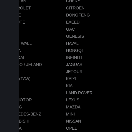
CHANGAN
CHERY
CHEVROLET
CITROEN
DODGE
DONGFENG
EVOLUTE
EXEED
FORD
GAC
GEELY
GENESIS
GREAT WALL
HAVAL
HONDA
HONGQI
HYUNDAI
INFINITI
JAECOO / JELAND
JAGUAR
JEEP
JETOUR
JETTA (FAW)
KAIYI
KGM
KIA
LADA
LAND ROVER
LEAPMOTOR
LEXUS
LIXIANG
MAZDA
MERCEDES-BENZ
MINI
MITSUBISHI
NISSAN
OMODA
OPEL