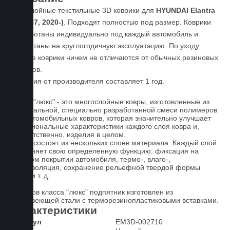
Пятислойные текстильные 3D коврики для
HYUNDAI Elantra
VII (CN7, 2020-)
. Подходят полностью под размер. Коврики
разработаны индивидуально под каждый автомобиль и
рассчитаны на круглогодичную эксплуатацию. По уходу
данные коврики ничем не отличаются от обычных резиновых
ковриков.
Гарантия от производителя составляет 1 год.
Ковры "люкс" - это многослойные ковры, изготовленные из
оригинальной, специально разработанной смеси полимеров
для автомобильных ковров, которая значительно улучшает
функциональные характеристики каждого слоя ковра и,
соответственно, изделия в целом.
Ковры состоят из нескольких слоев материала. Каждый слой
выполняет свою определенную функцию: фиксация на
штатном покрытии автомобиля, термо-, влаго-,
звукоизоляция, сохранение рельефной твердой формы
ковра и т. д.
У ковров класса "люкс" подпятник изготовлен из
нержавеющей стали с терморезинопластиковыми вставками.
Характеристики
Артикул
EM3D-002710