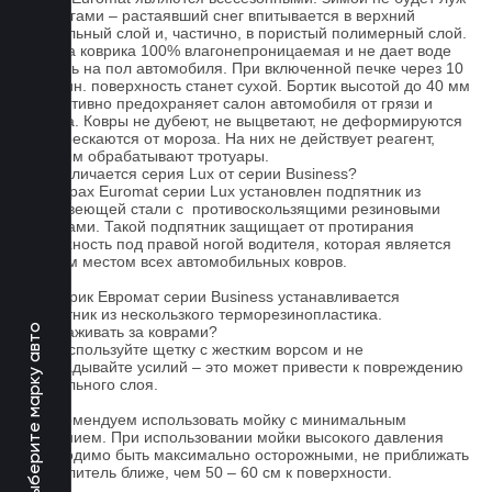
под ногами – растаявший снег впитывается в верхний
текстильный слой и, частично, в пористый полимерный слой.
Основа коврика 100% влагонепроницаемая и не дает воде
попасть на пол автомобиля. При включенной печке через 10
- 15 мин. поверхность станет сухой. Бортик высотой до 40 мм
эффективно предохраняет салон автомобиля от грязи и
мусора. Ковры не дубеют, не выцветают, не деформируются
и не трескаются от мороза. На них не действует реагент,
которым обрабатывают тротуары.
Чем отличается серия Lux от серии Business?
На коврах Euromat серии Lux установлен подпятник из
нержавеющей стали с противоскользящими резиновыми
вставками. Такой подпятник защищает от протирания
поверхность под правой ногой водителя, которая является
слабым местом всех автомобильных ковров.
На коврик Евромат серии Business устанавливается
подпятник из нескользкого терморезинопластика.
Выберите марку авто
Как ухаживать за коврами?
1.Не используйте щетку с жестким ворсом и не
прикладывайте усилий – это может привести к повреждению
текстильного слоя.
2. Рекомендуем использовать мойку с минимальным
давлением. При использовании мойки высокого давления
необходимо быть максимально осторожными, не приближать
распылитель ближе, чем 50 – 60 см к поверхности.