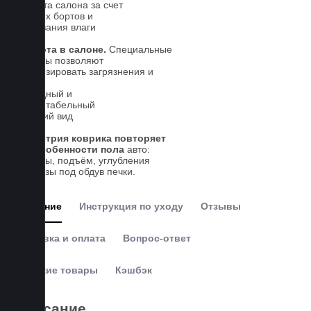
Чистота салона за счет
высоких бортов и
впитывания влаги
Чистота в салоне.
Специальные
выступы позволяют
локализировать загрязнения и
влагу
Солидный и
презентабельный
внешний вид
Геометрия коврика повторяет
все особенности пола
авто:
выступы, подъём, углубления
и вырезы под обдув печки.
Описание
Инструкция по уходу
Отзывы
Доставка и оплата
Вопрос-ответ
Похожие товары
Кэшбэк
Описание