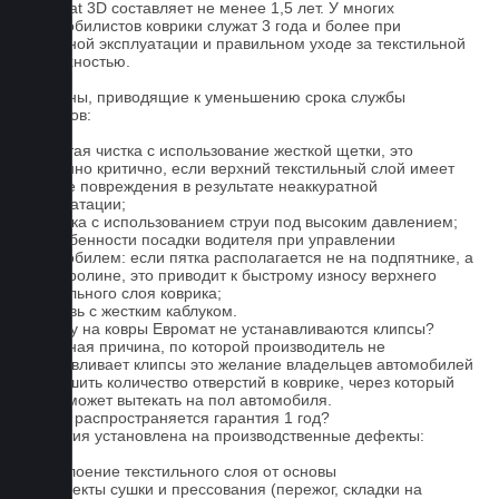
Euromat 3D составляет не менее 1,5 лет. У многих
автомобилистов коврики служат 3 года и более при
бережной эксплуатации и правильном уходе за текстильной
поверхностью.
Причины, приводящие к уменьшению срока службы
ковриков:
1. Частая чистка с использование жесткой щетки, это
особенно критично, если верхний текстильный слой имеет
мелкие повреждения в результате неаккуратной
эксплуатации;
2. Мойка с использованием струи под высоким давлением;
3. Особенности посадки водителя при управлении
автомобилем: если пятка располагается не на подпятнике, а
на ковролине, это приводит к быстрому износу верхнего
текстильного слоя коврика;
4. Обувь с жестким каблуком.
Почему на ковры Евромат не устанавливаются клипсы?
Основная причина, по которой производитель не
устанавливает клипсы это желание владельцев автомобилей
уменьшить количество отверстий в коврике, через который
влага может вытекать на пол автомобиля.
На что распространяется гарантия 1 год?
Гарантия установлена на производственные дефекты:
1. Отслоение текстильного слоя от основы
2. Дефекты сушки и прессования (пережог, складки на