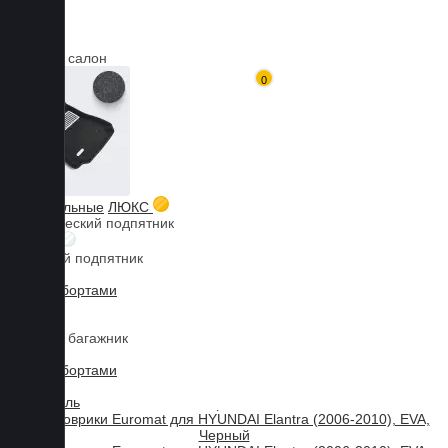
Коврики в салон
Главная
Каталог товаров
HYUNDAI
Elantra
3D коврики Euromat для Elantra (2006-2010), EVA, Черный
0
Мы используем файлы cookies, продолжая пользоваться сайтом,
вы принимаете нашу
политику конфиденциальности
.
Принять
3D текстильные
ЛЮКС
Металлический подпятник
БИЗНЕС
Резиновый подпятник
3D Eva с бортами
3D Liner
Коврики в багажник
3D Eva с бортами
3D Текстиль