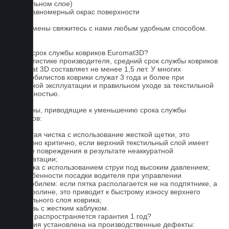
текстильном слое)
3. Неравномерный окрас поверхности
Для замены свяжитесь с нами любым удобным способом.
FAQ
Какой срок службы ковриков Euromat3D?
По статистике производителя, средний срок службы ковриков
Euromat 3D составляет не менее 1,5 лет. У многих
автомобилистов коврики служат 3 года и более при
бережной эксплуатации и правильном уходе за текстильной
поверхностью.
Причины, приводящие к уменьшению срока службы
ковриков:
1. Частая чистка с использование жесткой щетки, это
особенно критично, если верхний текстильный слой имеет
мелкие повреждения в результате неаккуратной
эксплуатации;
2. Мойка с использованием струи под высоким давлением;
3. Особенности посадки водителя при управлении
автомобилем: если пятка располагается не на подпятнике, а
на ковролине, это приводит к быстрому износу верхнего
текстильного слоя коврика;
4. Обувь с жестким каблуком.
На что распространяется гарантия 1 год?
Гарантия установлена на производственные дефекты: