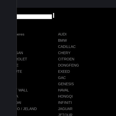
AITO Seres
AUDI
AVATR
BMW
BYD
CADILLAC
CHANGAN
CHERY
CHEVROLET
CITROEN
DODGE
DONGFENG
EVOLUTE
EXEED
FORD
GAC
GEELY
GENESIS
GREAT WALL
HAVAL
HONDA
HONGQI
HYUNDAI
INFINITI
JAECOO / JELAND
JAGUAR
JEEP
JETOUR