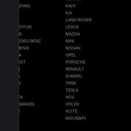
JETTA (FAW)
KAIYI
KGM
KIA
LADA
LAND ROVER
LEAPMOTOR
LEXUS
LIXIANG
MAZDA
MERCEDES-BENZ
MINI
MITSUBISHI
NISSAN
OMODA
OPEL
PEUGEOT
PORSCHE
RAVON
RENAULT
SKODA
SUBARU
SUZUKI
TANK
TENET
TESLA
TOYOTA
VGV
VOLKSWAGEN
VOLVO
VOYAH
XCITE
ZEEKR
МОСКВИЧ