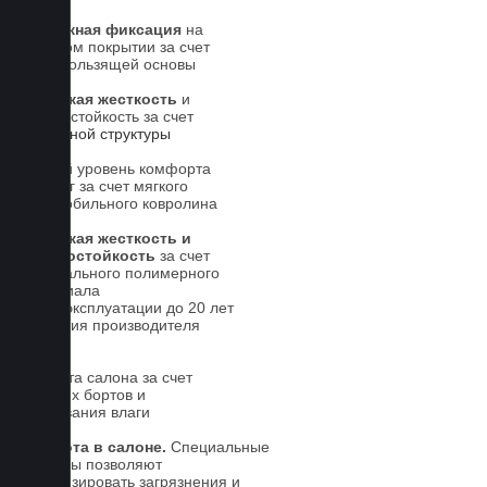
Надежная фиксация
на
штатном покрытии за счет
антискользящей основы
Высокая жесткость
и
износостойкость за счет
5-слойной структуры
Новый уровень комфорта
для ног за счет мягкого
автомобильного ковролина
Высокая жесткость и
износостойкость
за счет
специального полимерного
материала
Срок эксплуатации до 20 лет
Гарантия производителя
5 лет.
Чистота салона за счет
высоких бортов и
впитывания влаги
Чистота в салоне.
Специальные
выступы позволяют
локализировать загрязнения и