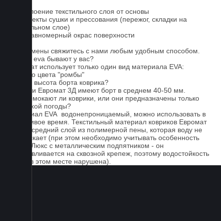
1. Отслоение текстильного слоя от основы
2. Дефекты сушки и прессования (пережог, складки на
текстильном слое)
3. Неравномерный окрас поверхности
Для замены свяжитесь с нами любым удобным способом.
Серые eva бывают у вас?
Евромат использует только один вид материала EVA:
черного цвета "ромбы"
Какова высота борта коврика?
Коврики Евромат 3Д имеют борт в среднем 40-50 мм.
Не промокают ли коврики, или они предназначены только
для сухой погоды?
Материал EVA водонепроницаемый, можно использовать в
дождливое время. Текстильный материал ковриков Евромат
имеет средний слой из полимерной пены, которая воду не
пропускает (при этом необходимо учитывать особенность
серии Люкс с металлическим подпятником - он
устанавливается на сквозной крепеж, поэтому водостойкость
ковра в этом месте нарушена).