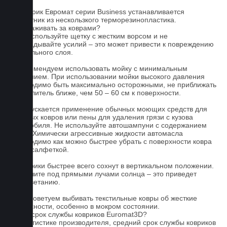
На коврик Евромат серии Business устанавливается
подпятник из нескользкого терморезинопластика.
Как ухаживать за коврами?
1.Не используйте щетку с жестким ворсом и не
прикладывайте усилий – это может привести к повреждению
текстильного слоя.
2. Рекомендуем использовать мойку с минимальным
давлением. При использовании мойки высокого давления
необходимо быть максимально осторожными, не приближать
распылитель ближе, чем 50 – 60 см к поверхности.
3. Допускается применение обычных моющих средств для
бытовых ковров или пены для удаления грязи с кузова
автомобиля. Не используйте автошампуни с содержанием
воска! Химически агрессивные жидкости автомасла
необходимо как можно быстрее убрать с поверхности ковра
сухой салфеткой.
4. Коврики быстрее всего сохнут в вертикальном положении.
Не сушите под прямыми лучами солнца – это приведет
к выцветанию.
5. Не советуем выбивать текстильные ковры об жесткие
поверхности, особенно в мокром состоянии.
Какой срок службы ковриков Euromat3D?
По статистике производителя, средний срок службы ковриков