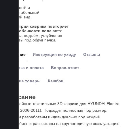
влагу
Солидный и
презентабельный
внешний вид
Геометрия коврика повторяет
все особенности пола
авто:
выступы, подъём, углубления
и вырезы под обдув печки.
Описание
Инструкция по уходу
Отзывы
Доставка и оплата
Вопрос-ответ
Похожие товары
Кэшбэк
Описание
Пятислойные текстильные 3D коврики для HYUNDAI Elantra
IV (HD, 2006-2011). Подходят полностью под размер.
Коврики разработаны индивидуально под каждый
автомобиль и рассчитаны на круглогодичную эксплуатацию.