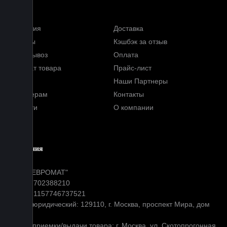
Меню
Гарантия
Доставка
Отзывы
Кэшбэк за отзыв
Самовывоз
Оплата
Возврат товара
Прайс-лист
FAQ
Наши Партнеры
Партнерам
Контакты
Новости
О компании
Блог
Компания
ООО "ЕВРОМАТ"
ИНН: 7702388210
ОГРН: 1157746737521
Адрес юридический: 129110, г. Москва, проспект Мира, дом
31
Адрес приемки/выдачи товара: г. Москва, ул. Скотопрогонная