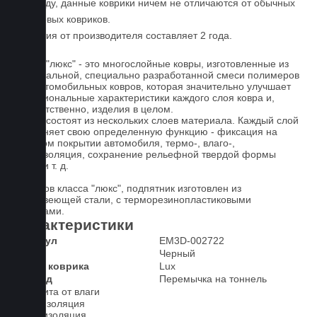
По уходу, данные коврики ничем не отличаются от обычных
резиновых ковриков.
Гарантия от производителя составляет 2 года.
Ковры "люкс" - это многослойные ковры, изготовленные из
оригинальной, специально разработанной смеси полимеров
для автомобильных ковров, которая значительно улучшает
функциональные характеристики каждого слоя ковра и,
соответственно, изделия в целом.
Ковры состоят из нескольких слоев материала. Каждый слой
выполняет свою определенную функцию - фиксация на
штатном покрытии автомобиля, термо-, влаго-,
звукоизоляция, сохранение рельефной твердой формы
ковра и т. д.
У ковров класса "люкс", подпятник изготовлен из
нержавеющей стали, с терморезинопластиковыми
вставками.
Характеристики
Артикул
EM3D-002722
Цвет
Черный
Класс коврика
Lux
2-й ряд
Перемычка на тоннель
Защита от влаги
Шумоизоляция
Теплоизоляция