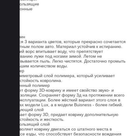
Антискользящие
Всесезонные
Ковролин
Имеется 3 варианта цветов, которые прекрасно сочетается
со штатным полом авто. Материал устойчив к истиранию.
Короткий ворс впитывает воду, что препятствует
образованию лужи под ногами зимой. Летом не
образовывается пыль. Легко чистятся. Достаточно промыть
небольшим количеством воды.
Полимер
1-миллиметровый слой полимера, который усиливает
износостойкость ковролина.
Вспененный полимер
Придает форму 3D-коврику и имеет свойство звуко- и
теплоизоляции. Сохраняет форму 3д на протяжении всего
срока эксплуатации. Более жёсткий вариант этого слоя в
ковриках модели Lux, а в модели Buisness - более гибкий.
Армирующий слой
Усиливает форму 3D, придает коврику дополнительную
износостойкость и жесткость.
Антискользящий слой
Не позволяет коврику двигаться со штатного места в
процессе езды, что способствует безопасности вождения