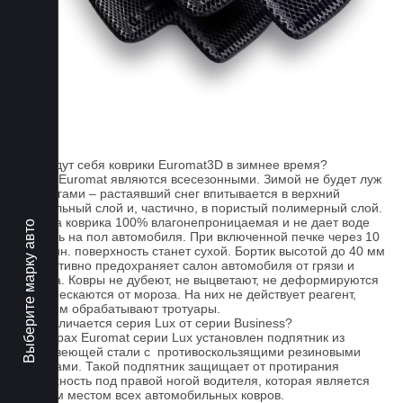
FAQ
Как ведут себя коврики Euromat3D в зимнее время?
Ковры Euromat являются всесезонными. Зимой не будет луж
под ногами – растаявший снег впитывается в верхний
текстильный слой и, частично, в пористый полимерный слой.
Основа коврика 100% влагонепроницаемая и не дает воде
Выберите марку авто
попасть на пол автомобиля. При включенной печке через 10
- 15 мин. поверхность станет сухой. Бортик высотой до 40 мм
эффективно предохраняет салон автомобиля от грязи и
мусора. Ковры не дубеют, не выцветают, не деформируются
и не трескаются от мороза. На них не действует реагент,
которым обрабатывают тротуары.
Чем отличается серия Lux от серии Business?
На коврах Euromat серии Lux установлен подпятник из
нержавеющей стали с противоскользящими резиновыми
вставками. Такой подпятник защищает от протирания
поверхность под правой ногой водителя, которая является
слабым местом всех автомобильных ковров.