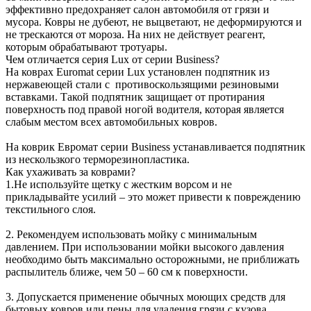
эффективно предохраняет салон автомобиля от грязи и
мусора. Ковры не дубеют, не выцветают, не деформируются и
не трескаются от мороза. На них не действует реагент,
которым обрабатывают тротуары.
Чем отличается серия Lux от серии Business?
На коврах Euromat серии Lux установлен подпятник из
нержавеющей стали с противоскользящими резиновыми
вставками. Такой подпятник защищает от протирания
поверхность под правой ногой водителя, которая является
слабым местом всех автомобильных ковров.
На коврик Евромат серии Business устанавливается подпятник
из нескользкого терморезинопластика.
Как ухаживать за коврами?
1.Не используйте щетку с жестким ворсом и не
прикладывайте усилий – это может привести к повреждению
текстильного слоя.
2. Рекомендуем использовать мойку с минимальным
давлением. При использовании мойки высокого давления
необходимо быть максимально осторожными, не приближать
распылитель ближе, чем 50 – 60 см к поверхности.
3. Допускается применение обычных моющих средств для
бытовых ковров или пены для удаления грязи с кузова