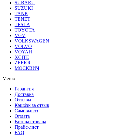
SUBARU
SUZUKI
TANK
TENET
TESLA
TOYOTA
VGV
VOLKSWAGEN
VOLVO
VOYAH
XCITE
ZEEKR
МОСКВИЧ
Меню
Гарантия
Доставка
Отзывы
Кэшбэк за отзыв
Самовывоз
Оплата
Возврат товара
Прайс-лист
FAQ