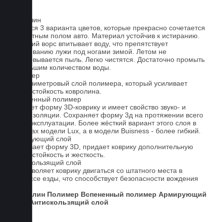
Ковролин
Имеется 3 варианта цветов, которые прекрасно сочетается
со штатным полом авто. Материал устойчив к истиранию.
Короткий ворс впитывает воду, что препятствует
образованию лужи под ногами зимой. Летом не
образовывается пыль. Легко чистятся. Достаточно промыть
небольшим количеством воды.
Полимер
1-миллиметровый слой полимера, который усиливает
износостойкость ковролина.
Вспененный полимер
Придает форму 3D-коврику и имеет свойство звуко- и
теплоизоляции. Сохраняет форму 3д на протяжении всего
срока эксплуатации. Более жёсткий вариант этого слоя в
ковриках модели Lux, а в модели Buisness - более гибкий.
Армирующий слой
Усиливает форму 3D, придает коврику дополнительную
износостойкость и жесткость.
Антискользящий слой
Не позволяет коврику двигаться со штатного места в
процессе езды, что способствует безопасности вождения
авто.
Ковролин
Полимер
Вспененный полимер
Армирующий
слой
Антискользящий слой