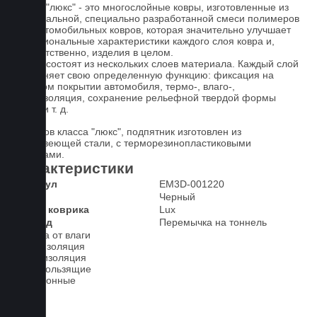
Ковры "люкс" - это многослойные ковры, изготовленные из
оригинальной, специально разработанной смеси полимеров
для автомобильных ковров, которая значительно улучшает
функциональные характеристики каждого слоя ковра и,
соответственно, изделия в целом.
Ковры состоят из нескольких слоев материала. Каждый слой
выполняет свою определенную функцию: фиксация на
штатном покрытии автомобиля, термо-, влаго-,
звукоизоляция, сохранение рельефной твердой формы
ковра и т. д.
У ковров класса "люкс", подпятник изготовлен из
нержавеющей стали, с терморезинопластиковыми
вставками.
Характеристики
Артикул
EM3D-001220
Цвет
Черный
Класс коврика
Lux
2-й ряд
Перемычка на тоннель
Защита от влаги
Шумоизоляция
Теплоизоляция
Антискользящие
Всесезонные