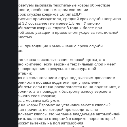
5. Не советуем выбивать текстильные ковры об жесткие
поверхности, особенно в мокром состоянии.
Какой срок службы ковриков Euromat3D?
По статистике производителя, средний срок службы ковриков
Euromat 3D составляет не менее 1,5 лет. У многих
автомобилистов коврики служат 3 года и более при
бережной эксплуатации и правильном уходе за текстильной
поверхностью.
Причины, приводящие к уменьшению срока службы
ковриков:
1. Частая чистка с использование жесткой щетки, это
особенно критично, если верхний текстильный слой имеет
мелкие повреждения в результате неаккуратной
эксплуатации;
2. Мойка с использованием струи под высоким давлением;
3. Особенности посадки водителя при управлении
автомобилем: если пятка располагается не на подпятнике, а
на ковролине, это приводит к быстрому износу верхнего
текстильного слоя коврика;
4. Обувь с жестким каблуком.
Почему на ковры Евромат не устанавливаются клипсы?
Основная причина, по которой производитель не
устанавливает клипсы это желание владельцев автомобилей
уменьшить количество отверстий в коврике, через который
влага может вытекать на пол автомобиля.