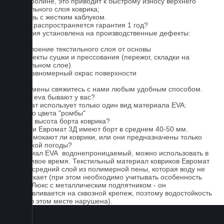
на ковролине, это приводит к быстрому износу верхнего
текстильного слоя коврика;
4. Обувь с жестким каблуком.
На что распространяется гарантия 1 год?
Гарантия установлена на производственные дефекты:
1. Отслоение текстильного слоя от основы
2. Дефекты сушки и прессования (пережог, складки на
текстильном слое)
3. Неравномерный окрас поверхности
Для замены свяжитесь с нами любым удобным способом.
Серые eva бывают у вас?
Евромат использует только один вид материала EVA:
черного цвета "ромбы"
Какова высота борта коврика?
Коврики Евромат 3Д имеют борт в среднем 40-50 мм.
Не промокают ли коврики, или они предназначены только
для сухой погоды?
Материал EVA водонепроницаемый, можно использовать в
дождливое время. Текстильный материал ковриков Евромат
имеет средний слой из полимерной пены, которая воду не
пропускает (при этом необходимо учитывать особенность
серии Люкс с металлическим подпятником - он
устанавливается на сквозной крепеж, поэтому водостойкость
ковра в этом месте нарушена).