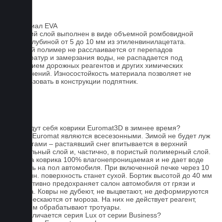
Материал EVA
Верхний слой выполнен в виде объемной ромбовидной
сетки глубиной от 5 до 10 мм из этиленвинилацетата.
Данный полимер не расслаивается от перепадов
температур и замерзания воды, не распадается под
действием дорожных реагентов и других химических
загрязнений. Износостойкость материала позволяет не
использовать в конструкции подпятник.
FAQ
Как ведут себя коврики Euromat3D в зимнее время?
Ковры Euromat являются всесезонными. Зимой не будет луж
под ногами – растаявший снег впитывается в верхний
текстильный слой и, частично, в пористый полимерный слой.
Основа коврика 100% влагонепроницаемая и не дает воде
попасть на пол автомобиля. При включенной печке через 10
- 15 мин. поверхность станет сухой. Бортик высотой до 40 мм
эффективно предохраняет салон автомобиля от грязи и
мусора. Ковры не дубеют, не выцветают, не деформируются
и не трескаются от мороза. На них не действует реагент,
которым обрабатывают тротуары.
Чем отличается серия Lux от серии Business?