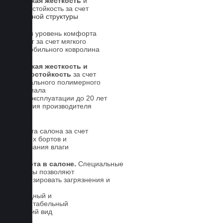
Высокая жесткость
и
износостойкость за счет
5-слойной структуры
Новый уровень комфорта
для ног за счет мягкого
автомобильного ковролина
Высокая жесткость и
износостойкость
за счет
специального полимерного
материала
Срок эксплуатации до 20 лет
Гарантия производителя
5 лет.
Чистота салона за счет
высоких бортов и
впитывания влаги
Чистота в салоне.
Специальные
выступы позволяют
локализировать загрязнения и
влагу
Солидный и
презентабельный
внешний вид