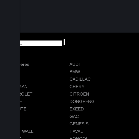
AITO Seres
AUDI
AVATR
BMW
BYD
CADILLAC
CHANGAN
CHERY
CHEVROLET
CITROEN
DODGE
DONGFENG
EVOLUTE
EXEED
FORD
GAC
GEELY
GENESIS
GREAT WALL
HAVAL
HONDA
HONGQI