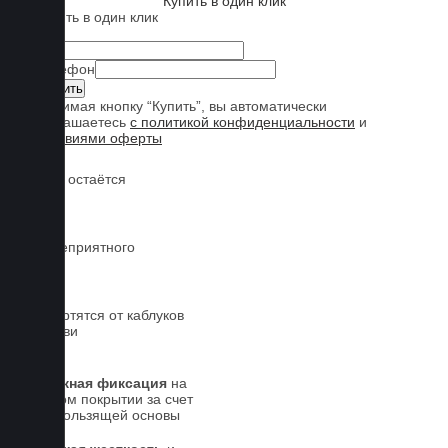
Купить в один клик
Купить в один клик
Имя
Телефон
Нажимая кнопку “Купить”, вы автоматически
соглашаетесь
с политикой конфиденциальности
и
условиями оферты
Обувь остаётся
чистой
Нет неприятного
запаха
Не портятся от каблуков
на обуви
Надежная фиксация
на
штатном покрытии за счет
антискользящей основы