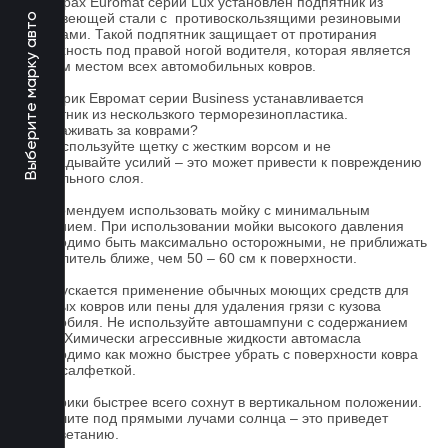
На коврах Euromat серии Lux установлен подпятник из
нержавеющей стали с противоскользящими резиновыми
Выберите марку авто
вставками. Такой подпятник защищает от протирания
поверхность под правой ногой водителя, которая является
слабым местом всех автомобильных ковров.
На коврик Евромат серии Business устанавливается
подпятник из нескользкого терморезинопластика.
Как ухаживать за коврами?
1.Не используйте щетку с жестким ворсом и не
прикладывайте усилий – это может привести к повреждению
текстильного слоя.
2. Рекомендуем использовать мойку с минимальным
давлением. При использовании мойки высокого давления
необходимо быть максимально осторожными, не приближать
распылитель ближе, чем 50 – 60 см к поверхности.
3. Допускается применение обычных моющих средств для
бытовых ковров или пены для удаления грязи с кузова
автомобиля. Не используйте автошампуни с содержанием
воска! Химически агрессивные жидкости автомасла
необходимо как можно быстрее убрать с поверхности ковра
сухой салфеткой.
4. Коврики быстрее всего сохнут в вертикальном положении.
Не сушите под прямыми лучами солнца – это приведет
к выцветанию.