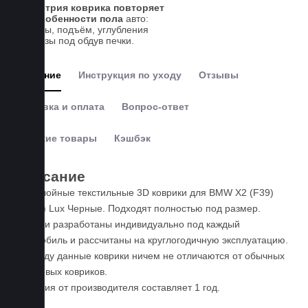
Геометрия коврика повторяет
все особенности пола
авто:
выступы, подъём, углубления
и вырезы под обдув печки.
Описание
Инструкция по уходу
Отзывы
Доставка и оплата
Вопрос-ответ
Похожие товары
Кэшбэк
Описание
Пятислойные текстильные 3D коврики для BMW X2 (F39)
(2018-) Lux Черные. Подходят полностью под размер.
Коврики разработаны индивидуально под каждый
автомобиль и рассчитаны на круглогодичную эксплуатацию.
По уходу данные коврики ничем не отличаются от обычных
резиновых ковриков.
Гарантия от производителя составляет 1 год.