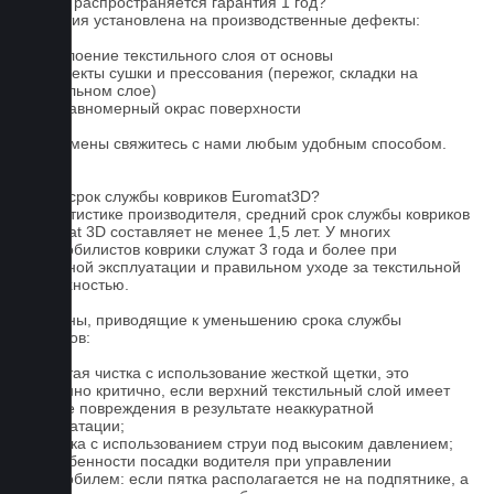
На что распространяется гарантия 1 год?
Гарантия установлена на производственные дефекты:
1. Отслоение текстильного слоя от основы
2. Дефекты сушки и прессования (пережог, складки на
текстильном слое)
3. Неравномерный окрас поверхности
Для замены свяжитесь с нами любым удобным способом.
FAQ
Какой срок службы ковриков Euromat3D?
По статистике производителя, средний срок службы ковриков
Euromat 3D составляет не менее 1,5 лет. У многих
автомобилистов коврики служат 3 года и более при
бережной эксплуатации и правильном уходе за текстильной
поверхностью.
Причины, приводящие к уменьшению срока службы
ковриков:
1. Частая чистка с использование жесткой щетки, это
особенно критично, если верхний текстильный слой имеет
мелкие повреждения в результате неаккуратной
эксплуатации;
2. Мойка с использованием струи под высоким давлением;
3. Особенности посадки водителя при управлении
автомобилем: если пятка располагается не на подпятнике, а