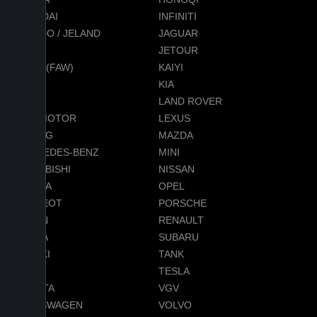
HYUNDAI
INFINITI
JAECOO / JELAND
JAGUAR
JEEP
JETOUR
JETTA (FAW)
KAIYI
KGM
KIA
LADA
LAND ROVER
LEAPMOTOR
LEXUS
LIXIANG
MAZDA
MERCEDES-BENZ
MINI
MITSUBISHI
NISSAN
OMODA
OPEL
PEUGEOT
PORSCHE
RAVON
RENAULT
SKODA
SUBARU
SUZUKI
TANK
TENET
TESLA
TOYOTA
VGV
VOLKSWAGEN
VOLVO