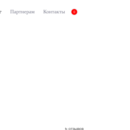
г
Партнерам
Контакты
0
reg
3D коврики Euromat для Touareg II (2010-2018), Lux, Черный
вы принимаете нашу
политику конфиденциальности
.
3D коврики Euroma
Touareg II (2010-2018
Артикул:
EM3D-004101
6 отзывов
6 отзывов
6 отзывов
6 отзывов
6 отзывов