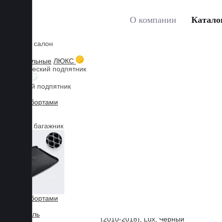
О компании
Катало
Коврики в салон
Главная
Каталог товаров
VOLKSWAGEN
Toua
Мы используем файлы cookies, продолжая пользоваться сайтом, 
3D текстильные
ЛЮКС
Металлический подпятник
Принять
БИЗНЕС
Резиновый подпятник
3D Eva с бортами
3D Liner
Коврики в багажник
3D Eva с бортами
3D Текстиль