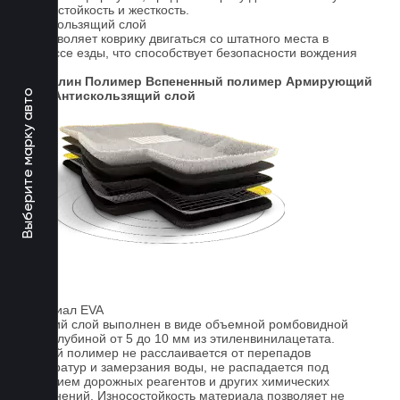
износостойкость и жесткость.
Антискользящий слой
Не позволяет коврику двигаться со штатного места в
процессе езды, что способствует безопасности вождения
авто.
Ковролин
Полимер
Вспененный полимер
Армирующий
Выберите марку авто
слой
Антискользящий слой
Материал EVA
Верхний слой выполнен в виде объемной ромбовидной
сетки глубиной от 5 до 10 мм из этиленвинилацетата.
Данный полимер не расслаивается от перепадов
температур и замерзания воды, не распадается под
действием дорожных реагентов и других химических
загрязнений. Износостойкость материала позволяет не