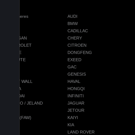
AITO Seres
AUDI
AVATR
BMW
BYD
CADILLAC
CHANGAN
CHERY
CHEVROLET
CITROEN
DODGE
DONGFENG
EVOLUTE
EXEED
FORD
GAC
GEELY
GENESIS
GREAT WALL
HAVAL
HONDA
HONGQI
HYUNDAI
INFINITI
JAECOO / JELAND
JAGUAR
JEEP
JETOUR
JETTA (FAW)
KAIYI
KGM
KIA
LADA
LAND ROVER