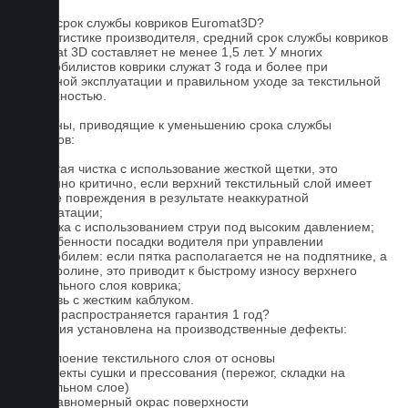
FAQ
Какой срок службы ковриков Euromat3D?
По статистике производителя, средний срок службы ковриков
Euromat 3D составляет не менее 1,5 лет. У многих
автомобилистов коврики служат 3 года и более при
бережной эксплуатации и правильном уходе за текстильной
поверхностью.
Причины, приводящие к уменьшению срока службы
ковриков:
1. Частая чистка с использование жесткой щетки, это
особенно критично, если верхний текстильный слой имеет
мелкие повреждения в результате неаккуратной
эксплуатации;
2. Мойка с использованием струи под высоким давлением;
3. Особенности посадки водителя при управлении
автомобилем: если пятка располагается не на подпятнике, а
на ковролине, это приводит к быстрому износу верхнего
текстильного слоя коврика;
4. Обувь с жестким каблуком.
На что распространяется гарантия 1 год?
Гарантия установлена на производственные дефекты:
1. Отслоение текстильного слоя от основы
2. Дефекты сушки и прессования (пережог, складки на
текстильном слое)
3. Неравномерный окрас поверхности