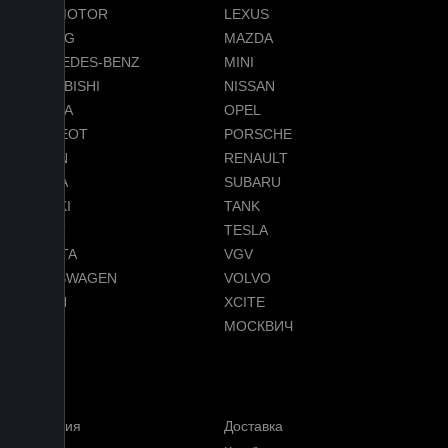
LEAPMOTOR
LEXUS
LIXIANG
MAZDA
MERCEDES-BENZ
MINI
MITSUBISHI
NISSAN
OMODA
OPEL
PEUGEOT
PORSCHE
RAVON
RENAULT
SKODA
SUBARU
SUZUKI
TANK
TENET
TESLA
TOYOTA
VGV
VOLKSWAGEN
VOLVO
VOYAH
XCITE
ZEEKR
МОСКВИЧ
Меню
Гарантия
Доставка