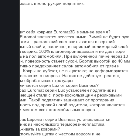
использовать в конструкции подпятник.
FAQ
Как ведут себя коврики Euromat3D в зимнее время?
Ковры Euromat являются всесезонными. Зимой не будет луж
под ногами – растаявший снег впитывается в верхний
текстильный слой и, частично, в пористый полимерный слой.
Основа коврика 100% влагонепроницаемая и не дает воде
попасть на пол автомобиля. При включенной печке через 10
- 15 мин. поверхность станет сухой. Бортик высотой до 40 мм
эффективно предохраняет салон автомобиля от грязи и
мусора. Ковры не дубеют, не выцветают, не деформируются
и не трескаются от мороза. На них не действует реагент,
которым обрабатывают тротуары.
Чем отличается серия Lux от серии Business?
На коврах Euromat серии Lux установлен подпятник из
нержавеющей стали с противоскользящими резиновыми
вставками. Такой подпятник защищает от протирания
поверхность под правой ногой водителя, которая является
слабым местом всех автомобильных ковров.
На коврик Евромат серии Business устанавливается
подпятник из нескользкого терморезинопластика.
Как ухаживать за коврами?
1.Не используйте щетку с жестким ворсом и не