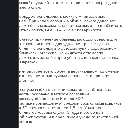
прикладывайте усилий – это может привести к повреждению
текстильного слоя.
2. Рекомендуем использовать мойку с минимальным
давлением. При использовании мойки высокого давления
необходимо быть максимально осторожными, не приближать
распылитель ближе, чем 50 – 60 см к поверхности.
3. Допускается применение обычных моющих средств для
бытовых ковров или пены для удаления грязи с кузова
автомобиля. Не используйте автошампуни с содержанием
воска! Химически агрессивные жидкости автомасла
необходимо как можно быстрее убрать с поверхности ковра
сухой салфеткой.
4. Коврики быстрее всего сохнут в вертикальном положении.
Не сушите под прямыми лучами солнца – это приведет
к выцветанию.
5. Не советуем выбивать текстильные ковры об жесткие
поверхности, особенно в мокром состоянии.
Какой срок службы ковриков Euromat3D?
По статистике производителя, средний срок службы ковриков
Euromat 3D составляет не менее 1,5 лет. У многих
автомобилистов коврики служат 3 года и более при
бережной эксплуатации и правильном уходе за текстильной
поверхностью.