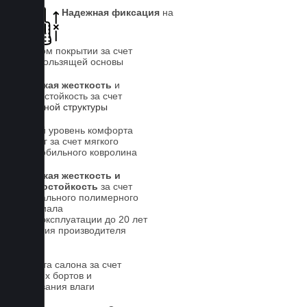
Надежная фиксация
на
штатном покрытии за счет
антискользящей основы
Высокая жесткость
и
износостойкость за счет
5-слойной структуры
Новый уровень комфорта
для ног за счет мягкого
автомобильного ковролина
Высокая жесткость и
износостойкость
за счет
специального полимерного
материала
Срок эксплуатации до 20 лет
Гарантия производителя
5 лет.
Чистота салона за счет
высоких бортов и
впитывания влаги