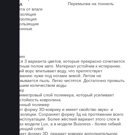
2-й ряд
Перемычка на тоннель
Защита от влаги
Шумоизоляция
Теплоизоляция
Антискользящие
Всесезонные
Ковролин
Имеется 3 варианта цветов, которые прекрасно сочетается
со штатным полом авто. Материал устойчив к истиранию.
Короткий ворс впитывает воду, что препятствует
образованию лужи под ногами зимой. Летом не
образовывается пыль. Легко чистятся. Достаточно промыть
небольшим количеством воды.
Полимер
1-миллиметровый слой полимера, который усиливает
износостойкость ковролина.
Вспененный полимер
Придает форму 3D-коврику и имеет свойство звуко- и
теплоизоляции. Сохраняет форму 3д на протяжении всего
срока эксплуатации. Более жёсткий вариант этого слоя в
ковриках модели Lux, а в модели Buisness - более гибкий.
Армирующий слой
Усиливает форму 3D, придает коврику дополнительную