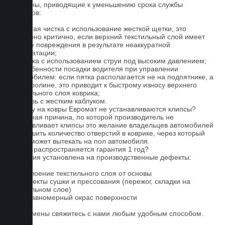
Причины, приводящие к уменьшению срока службы
ковриков:
1. Частая чистка с использование жесткой щетки, это
особенно критично, если верхний текстильный слой имеет
мелкие повреждения в результате неаккуратной
эксплуатации;
2. Мойка с использованием струи под высоким давлением;
3. Особенности посадки водителя при управлении
автомобилем: если пятка располагается не на подпятнике, а
на ковролине, это приводит к быстрому износу верхнего
текстильного слоя коврика;
4. Обувь с жестким каблуком.
Почему на ковры Евромат не устанавливаются клипсы?
Основная причина, по которой производитель не
устанавливает клипсы это желание владельцев автомобилей
уменьшить количество отверстий в коврике, через который
влага может вытекать на пол автомобиля.
На что распространяется гарантия 1 год?
Гарантия установлена на производственные дефекты:
1. Отслоение текстильного слоя от основы
2. Дефекты сушки и прессования (пережог, складки на
текстильном слое)
3. Неравномерный окрас поверхности
Для замены свяжитесь с нами любым удобным способом.