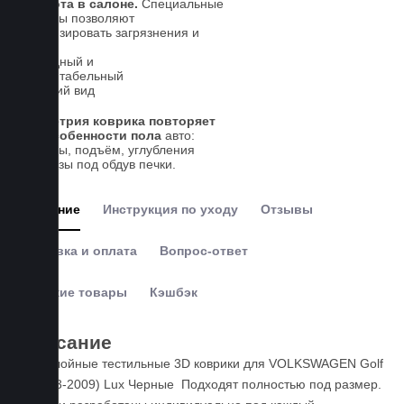
Чистота в салоне.
Специальные
выступы позволяют
локализировать загрязнения и
влагу
Солидный и
презентабельный
внешний вид
Геометрия коврика повторяет
все особенности пола
авто:
выступы, подъём, углубления
и вырезы под обдув печки.
Описание
Инструкция по уходу
Отзывы
Доставка и оплата
Вопрос-ответ
Похожие товары
Кэшбэк
Описание
Пятислойные тестильные 3D коврики для VOLKSWAGEN Golf
5 (2003-2009) Lux Черные Подходят полностью под размер.