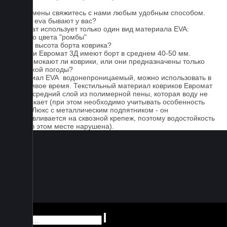
Для замены свяжитесь с нами любым удобным способом.
Серые eva бывают у вас?
Евромат использует только один вид материала EVA:
черного цвета "ромбы"
Какова высота борта коврика?
Коврики Евромат 3Д имеют борт в среднем 40-50 мм.
Не промокают ли коврики, или они предназначены только
для сухой погоды?
Материал EVA водонепроницаемый, можно использовать в
дождливое время. Текстильный материал ковриков Евромат
имеет средний слой из полимерной пены, которая воду не
пропускает (при этом необходимо учитывать особенность
серии Люкс с металлическим подпятником - он
устанавливается на сквозной крепеж, поэтому водостойкость
ковра в этом месте нарушена).