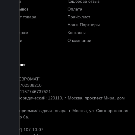
Отзывы
Кэшбэк за отзыв
Самовывоз
Оплата
Возврат товара
Прайс-лист
FAQ
Наши Партнеры
Партнерам
Контакты
Новости
О компании
Блог
Компания
ООО "ЕВРОМАТ"
ИНН: 7702388210
ОГРН: 1157746737521
Адрес юридический: 129110, г. Москва, проспект Мира, дом
31
Адрес приемки/выдачи товара: г. Москва, ул. Скотопрогонная
д 35 стр 6а.
+7 (977) 107-10-07