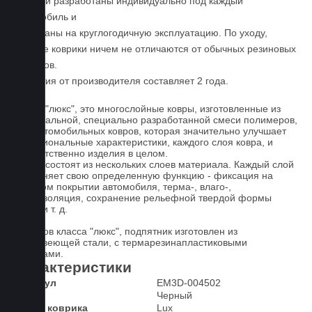
Коврики разработаны индивидуально под каждый
автомобиль и
расчитаны на круглогодичную эксплуатацию. По уходу,
данные коврики ничем не отличаются от обычных резиновых
ковриков.
Гарантия от производителя составляет 2 года.
Ковры "люкс", это многослойные ковры, изготовленные из
оригинальной, специально разработанной смеси полимеров,
для автомобильных ковров, которая значительно улучшает
функциональные характеристики, каждого слоя ковра, и
соответственно изделия в целом.
Ковры состоят из нескольких слоев материала. Каждый слой
выполняет свою определенную функцию - фиксация на
штатном покрытии автомобиля, терма-, влаго-,
звукоизоляция, сохранение рельефной твердой формы
ковра и т. д.
У ковров класса "люкс", подпятник изготовлен из
нержавеющей стали, с термарезинапластиковыми
вставками.
Характеристики
Артикул
EM3D-004502
Цвет
Черный
Класс коврика
Lux