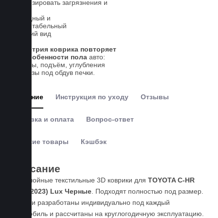
локализировать загрязнения и
влагу
Солидный и
презентабельный
внешний вид
Геометрия коврика повторяет
все особенности пола
авто:
выступы, подъём, углубления
и вырезы под обдув печки.
Описание
Инструкция по уходу
Отзывы
Доставка и оплата
Вопрос-ответ
Похожие товары
Кэшбэк
Описание
Пятислойные текстильные 3D коврики для
TOYOTA C-HR
(2016-2023) Lux Черные
. Подходят полностью под размер.
Коврики разработаны индивидуально под каждый
автомобиль и рассчитаны на круглогодичную эксплуатацию.