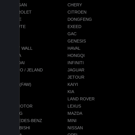
CHANGAN
CHERY
CHEVROLET
CITROEN
DODGE
DONGFENG
EVOLUTE
EXEED
FORD
GAC
GEELY
GENESIS
GREAT WALL
HAVAL
HONDA
HONGQI
HYUNDAI
INFINITI
JAECOO / JELAND
JAGUAR
JEEP
JETOUR
JETTA (FAW)
KAIYI
KGM
KIA
LADA
LAND ROVER
LEAPMOTOR
LEXUS
LIXIANG
MAZDA
MERCEDES-BENZ
MINI
MITSUBISHI
NISSAN