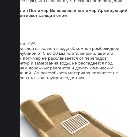
процессе езды, что способствует безопасности вождения
авто.
Ковролин
Полимер
Вспененный полимер
Армирующий
слой
Антискользящий слой
Материал EVA
Верхний слой выполнен в виде объемной ромбовидной
сетки глубиной от 5 до 10 мм из этиленвинилацетата.
Данный полимер не расслаивается от перепадов
температур и замерзания воды, не распадается под
действием дорожных реагентов и других химических
загрязнений. Износостойкость материала позволяет не
использовать в конструкции подпятник.