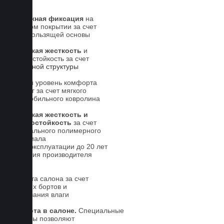
Надежная фиксация
на
штатном покрытии за счет
антискользящей основы
Высокая жесткость
и
износостойкость за счет
5-слойной структуры
Новый уровень комфорта
для ног за счет мягкого
автомобильного ковролина
Высокая жесткость и
износостойкость
за счет
специального полимерного
материала
Срок эксплуатации до 20 лет
Гарантия производителя
5 лет.
Чистота салона за счет
высоких бортов и
впитывания влаги
Чистота в салоне.
Специальные
выступы позволяют