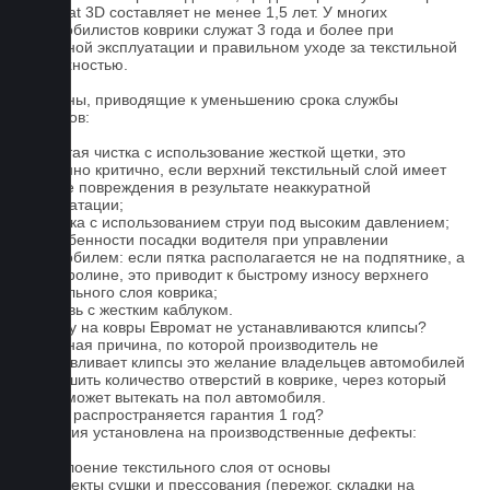
Euromat 3D составляет не менее 1,5 лет. У многих
автомобилистов коврики служат 3 года и более при
бережной эксплуатации и правильном уходе за текстильной
поверхностью.
Причины, приводящие к уменьшению срока службы
ковриков:
1. Частая чистка с использование жесткой щетки, это
особенно критично, если верхний текстильный слой имеет
мелкие повреждения в результате неаккуратной
эксплуатации;
2. Мойка с использованием струи под высоким давлением;
3. Особенности посадки водителя при управлении
автомобилем: если пятка располагается не на подпятнике, а
на ковролине, это приводит к быстрому износу верхнего
текстильного слоя коврика;
4. Обувь с жестким каблуком.
Почему на ковры Евромат не устанавливаются клипсы?
Основная причина, по которой производитель не
устанавливает клипсы это желание владельцев автомобилей
уменьшить количество отверстий в коврике, через который
влага может вытекать на пол автомобиля.
На что распространяется гарантия 1 год?
Гарантия установлена на производственные дефекты:
1. Отслоение текстильного слоя от основы
2. Дефекты сушки и прессования (пережог, складки на