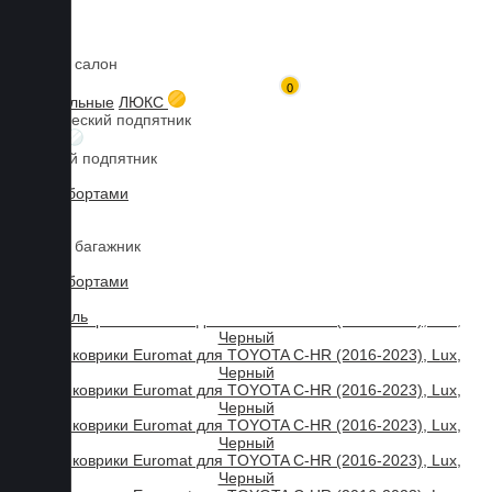
Коврики в салон
Главная
Каталог товаров
TOYOTA
C-HR
3D коврики Euromat для C-HR (2016-2023), Lux, Черный
0
Мы используем файлы cookies, продолжая пользоваться сайтом,
3D текстильные
ЛЮКС
Металлический подпятник
вы принимаете нашу
политику конфиденциальности
.
БИЗНЕС
Резиновый подпятник
Принять
3D Eva с бортами
3D Liner
Коврики в багажник
3D Eva с бортами
3D Текстиль