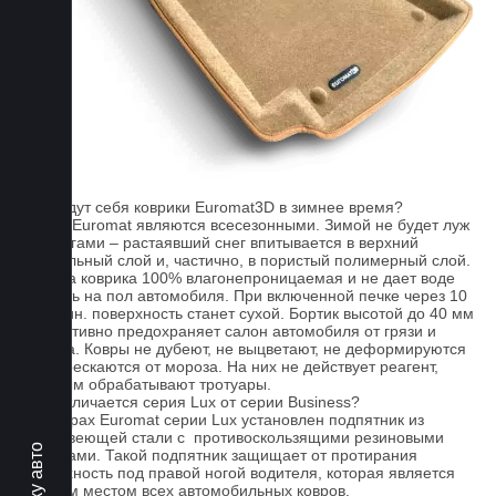
FAQ
Как ведут себя коврики Euromat3D в зимнее время?
Ковры Euromat являются всесезонными. Зимой не будет луж
под ногами – растаявший снег впитывается в верхний
текстильный слой и, частично, в пористый полимерный слой.
Основа коврика 100% влагонепроницаемая и не дает воде
попасть на пол автомобиля. При включенной печке через 10
- 15 мин. поверхность станет сухой. Бортик высотой до 40 мм
эффективно предохраняет салон автомобиля от грязи и
мусора. Ковры не дубеют, не выцветают, не деформируются
и не трескаются от мороза. На них не действует реагент,
которым обрабатывают тротуары.
Чем отличается серия Lux от серии Business?
На коврах Euromat серии Lux установлен подпятник из
нержавеющей стали с противоскользящими резиновыми
вставками. Такой подпятник защищает от протирания
поверхность под правой ногой водителя, которая является
слабым местом всех автомобильных ковров.