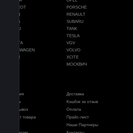
OMODA
OPEL
PEUGEOT
PORSCHE
RAVON
RENAULT
SKODA
SUBARU
SUZUKI
TANK
TENET
TESLA
TOYOTA
VGV
VOLKSWAGEN
VOLVO
VOYAH
XCITE
ZEEKR
МОСКВИЧ
Меню
Гарантия
Доставка
Отзывы
Кэшбэк за отзыв
Самовывоз
Оплата
Возврат товара
Прайс-лист
FAQ
Наши Партнеры
Партнерам
Контакты