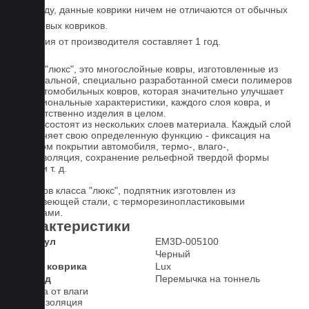
По уходу, данные коврики ничем не отличаются от обычных
резиновых ковриков.
Гарантия от производителя составляет 1 год.
Ковры "люкс", это многослойные ковры, изготовленные из
оригинальной, специально разработанной смеси полимеров
для автомобильных ковров, которая значительно улучшает
функциональные характеристики, каждого слоя ковра, и
соответственно изделия в целом.
Ковры состоят из нескольких слоев материала. Каждый слой
выполняет свою определенную функцию - фиксация на
штатном покрытии автомобиля, термо-, влаго-,
звукоизоляция, сохранение рельефной твердой формы
ковра и т. д.
У ковров класса "люкс", подпятник изготовлен из
нержавеющей стали, с терморезинопластиковыми
вставками.
Характеристики
Артикул
EM3D-005100
Цвет
Черный
Класс коврика
Lux
2-й ряд
Перемычка на тоннель
Защита от влаги
Шумоизоляция