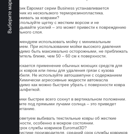
Выберите марку авто
На коврик Евромат серии Business устанавливается
подпятник из нескользкого терморезинопластика.
Как ухаживать за коврами?
1.Не используйте щетку с жестким ворсом и не
прикладывайте усилий – это может привести к повреждению
текстильного слоя.
2. Рекомендуем использовать мойку с минимальным
давлением. При использовании мойки высокого давления
необходимо быть максимально осторожными, не приближать
распылитель ближе, чем 50 – 60 см к поверхности.
3. Допускается применение обычных моющих средств для
бытовых ковров или пены для удаления грязи с кузова
автомобиля. Не используйте автошампуни с содержанием
воска! Химически агрессивные жидкости автомасла
необходимо как можно быстрее убрать с поверхности ковра
сухой салфеткой.
4. Коврики быстрее всего сохнут в вертикальном положении.
Не сушите под прямыми лучами солнца – это приведет
к выцветанию.
5. Не советуем выбивать текстильные ковры об жесткие
поверхности, особенно в мокром состоянии.
Какой срок службы ковриков Euromat3D?
По статистике производителя, средний срок службы ковриков