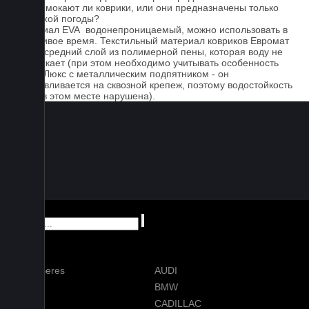
Не промокают ли коврики, или они предназначены только
для сухой погоды?
Материал EVA водонепроницаемый, можно использовать в
дождливое время. Текстильный материал ковриков Евромат
имеет средний слой из полимерной пены, которая воду не
пропускает (при этом необходимо учитывать особенность
серии Люкс с металлическим подпятником - он
устанавливается на сквозной крепеж, поэтому водостойкость
ковра в этом месте нарушена).
AITO Seres
AUDI
AVATR
BMW
BYD
CADILLAC