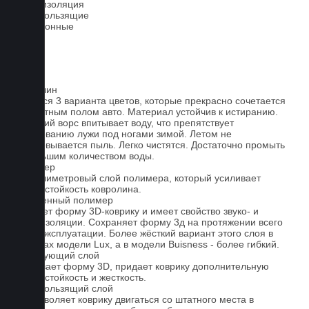
Теплоизоляция
Антискользящие
Всесезонные
Ковролин
Имеется 3 варианта цветов, которые прекрасно сочетается
со штатным полом авто. Материал устойчив к истиранию.
Короткий ворс впитывает воду, что препятствует
образованию лужи под ногами зимой. Летом не
образовывается пыль. Легко чистятся. Достаточно промыть
небольшим количеством воды.
Полимер
1-миллиметровый слой полимера, который усиливает
износостойкость ковролина.
Вспененный полимер
Придает форму 3D-коврику и имеет свойство звуко- и
теплоизоляции. Сохраняет форму 3д на протяжении всего
срока эксплуатации. Более жёсткий вариант этого слоя в
ковриках модели Lux, а в модели Buisness - более гибкий.
Армирующий слой
Усиливает форму 3D, придает коврику дополнительную
износостойкость и жесткость.
Антискользящий слой
Не позволяет коврику двигаться со штатного места в