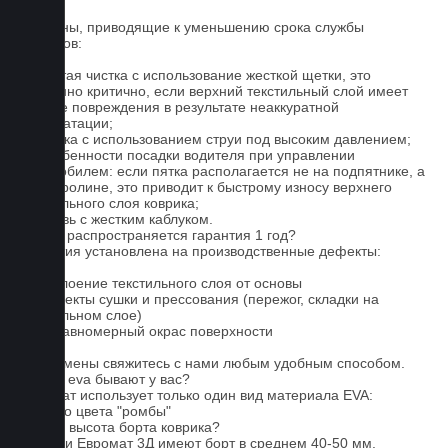
Причины, приводящие к уменьшению срока службы
ковриков:
1. Частая чистка с использование жесткой щетки, это
особенно критично, если верхний текстильный слой имеет
мелкие повреждения в результате неаккуратной
эксплуатации;
2. Мойка с использованием струи под высоким давлением;
3. Особенности посадки водителя при управлении
автомобилем: если пятка располагается не на подпятнике, а
на ковролине, это приводит к быстрому износу верхнего
текстильного слоя коврика;
4. Обувь с жестким каблуком.
На что распространяется гарантия 1 год?
Гарантия установлена на производственные дефекты:
1. Отслоение текстильного слоя от основы
2. Дефекты сушки и прессования (пережог, складки на
текстильном слое)
3. Неравномерный окрас поверхности
Для замены свяжитесь с нами любым удобным способом.
Серые eva бывают у вас?
Евромат использует только один вид материала EVA:
черного цвета "ромбы"
Какова высота борта коврика?
Коврики Евромат 3Д имеют борт в среднем 40-50 мм.