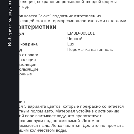
Выберите марку авто
звукоизоляция, сохранение рельефной твердой формы
ковра и т. д.
У ковров класса "люкс" подпятник изготовлен из
нержавеющей стали с терморезинопластиковыми вставками.
Характеристики
Артикул
EM3D-005101
Цвет
Черный
Класс коврика
Lux
2-й ряд
Перемычка на тоннель
Защита от влаги
Шумоизоляция
Теплоизоляция
Антискользящие
Всесезонные
Ковролин
Имеется 3 варианта цветов, которые прекрасно сочетается
со штатным полом авто. Материал устойчив к истиранию.
Короткий ворс впитывает воду, что препятствует
образованию лужи под ногами зимой. Летом не
образовывается пыль. Легко чистятся. Достаточно промыть
небольшим количеством воды.