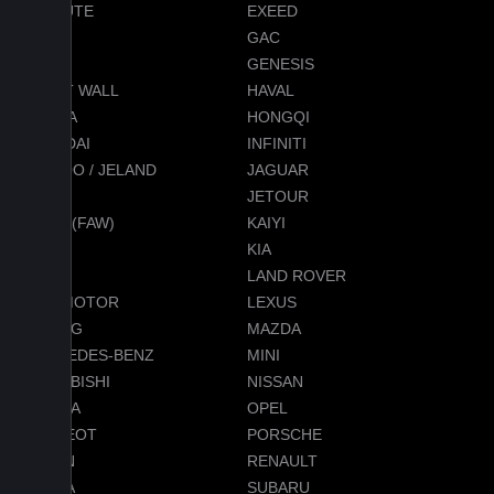
EVOLUTE
EXEED
FORD
GAC
GEELY
GENESIS
GREAT WALL
HAVAL
HONDA
HONGQI
HYUNDAI
INFINITI
JAECOO / JELAND
JAGUAR
JEEP
JETOUR
JETTA (FAW)
KAIYI
KGM
KIA
LADA
LAND ROVER
LEAPMOTOR
LEXUS
LIXIANG
MAZDA
MERCEDES-BENZ
MINI
MITSUBISHI
NISSAN
OMODA
OPEL
PEUGEOT
PORSCHE
RAVON
RENAULT
SKODA
SUBARU