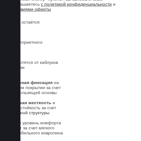
соглашаетесь
с политикой конфиденциальности
и
условиями оферты
Обувь остаётся
чистой
Нет неприятного
запаха
Не портятся от каблуков
на обуви
Надежная фиксация
на
штатном покрытии за счет
антискользящей основы
Высокая жесткость
и
износостойкость за счет
5-слойной структуры
Новый уровень комфорта
для ног за счет мягкого
автомобильного ковролина