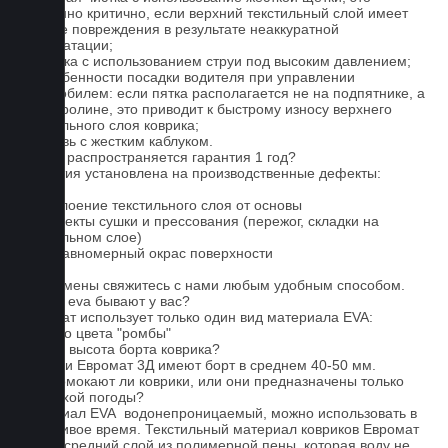
особенно критично, если верхний текстильный слой имеет
мелкие повреждения в результате неаккуратной
эксплуатации;
2. Мойка с использованием струи под высоким давлением;
3. Особенности посадки водителя при управлении
автомобилем: если пятка располагается не на подпятнике, а
на ковролине, это приводит к быстрому износу верхнего
текстильного слоя коврика;
4. Обувь с жестким каблуком.
На что распространяется гарантия 1 год?
Гарантия установлена на производственные дефекты:
1. Отслоение текстильного слоя от основы
2. Дефекты сушки и прессования (пережог, складки на
текстильном слое)
3. Неравномерный окрас поверхности
Для замены свяжитесь с нами любым удобным способом.
Серые eva бывают у вас?
Евромат использует только один вид материала EVA:
черного цвета "ромбы"
Какова высота борта коврика?
Коврики Евромат 3Д имеют борт в среднем 40-50 мм.
Не промокают ли коврики, или они предназначены только
для сухой погоды?
Материал EVA водонепроницаемый, можно использовать в
дождливое время. Текстильный материал ковриков Евромат
имеет средний слой из полимерной пены, которая воду не