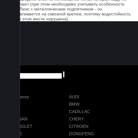
пропускает (при этом необходимо учитывать особенность
серии Люкс с металлическим подпятником - он
устанавливается на сквозной крепеж, поэтому водостойкость
ковра в этом месте нарушена).
AITO Seres
AUDI
AVATR
BMW
BYD
CADILLAC
CHANGAN
CHERY
CHEVROLET
CITROEN
DODGE
DONGFENG