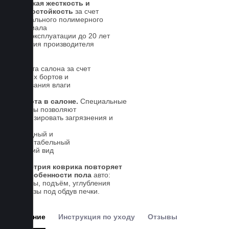
Высокая жесткость и
износостойкость
за счет
специального полимерного
материала
Срок эксплуатации до 20 лет
Гарантия производителя
5 лет.
Чистота салона за счет
высоких бортов и
впитывания влаги
Чистота в салоне.
Специальные
выступы позволяют
локализировать загрязнения и
влагу
Солидный и
презентабельный
внешний вид
Геометрия коврика повторяет
все особенности пола
авто:
выступы, подъём, углубления
и вырезы под обдув печки.
Описание
Инструкция по уходу
Отзывы