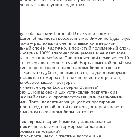
использовать в конструкции подпятник.
FAQ
Как ведут себя коврики Euromat3D в зимнее время?
Ковры Euromat являются всесезонными. Зимой не будет луж
под ногами – растаявший снег впитывается в верхний
текстильный слой и, частично, в пористый полимерный слой.
Основа коврика 100% влагонепроницаемая и не дает воде
попасть на пол автомобиля. При включенной печке через 10
- 15 мин. поверхность станет сухой. Бортик высотой до 40 мм
эффективно предохраняет салон автомобиля от грязи и
мусора. Ковры не дубеют, не выцветают, не деформируются
и не трескаются от мороза. На них не действует реагент,
которым обрабатывают тротуары.
Чем отличается серия Lux от серии Business?
На коврах Euromat серии Lux установлен подпятник из
нержавеющей стали с противоскользящими резиновыми
вставками. Такой подпятник защищает от протирания
поверхность под правой ногой водителя, которая является
слабым местом всех автомобильных ковров.
На коврик Евромат серии Business устанавливается
подпятник из нескользкого терморезинопластика.
Как ухаживать за коврами?
1.Не используйте щетку с жестким ворсом и не