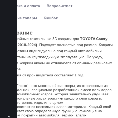
Доставка и оплата
Вопрос-ответ
Похожие товары
Кэшбэк
Описание
Пятислойные текстильные 3D коврики для
TOYOTA Camry
(XV70, 2018-2024)
. Подходят полностью под размер. Коврики
разработаны индивидуально под каждый автомобиль и
рассчитаны на круглогодичную эксплуатацию. По уходу,
данные коврики ничем не отличаются от обычных резиновых
ковриков.
Гарантия от производителя составляет 1 год.
Ковры "люкс" - это многослойные ковры, изготовленные из
оригинальной, специально разработанной смеси полимеров
для автомобильных ковров, которая значительно улучшает
функциональные характеристики каждого слоя ковра и,
соответственно, изделия в целом.
Ковры состоят из нескольких слоев материала. Каждый слой
выполняет свою определенную функцию: фиксация на
штатном покрытии автомобиля, термо-, влаго-,