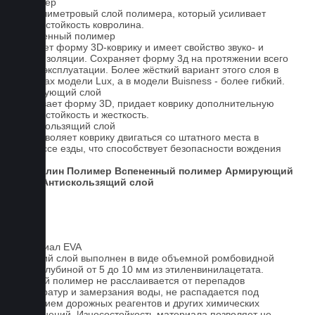
Полимер
1-миллиметровый слой полимера, который усиливает
износостойкость ковролина.
Вспененный полимер
Придает форму 3D-коврику и имеет свойство звуко- и
теплоизоляции. Сохраняет форму 3д на протяжении всего
срока эксплуатации. Более жёсткий вариант этого слоя в
ковриках модели Lux, а в модели Buisness - более гибкий.
Армирующий слой
Усиливает форму 3D, придает коврику дополнительную
износостойкость и жесткость.
Антискользящий слой
Не позволяет коврику двигаться со штатного места в
процессе езды, что способствует безопасности вождения
авто.
Ковролин
Полимер
Вспененный полимер
Армирующий
слой
Антискользящий слой
Материал EVA
Верхний слой выполнен в виде объемной ромбовидной
сетки глубиной от 5 до 10 мм из этиленвинилацетата.
Данный полимер не расслаивается от перепадов
температур и замерзания воды, не распадается под
действием дорожных реагентов и других химических
загрязнений. Износостойкость материала позволяет не