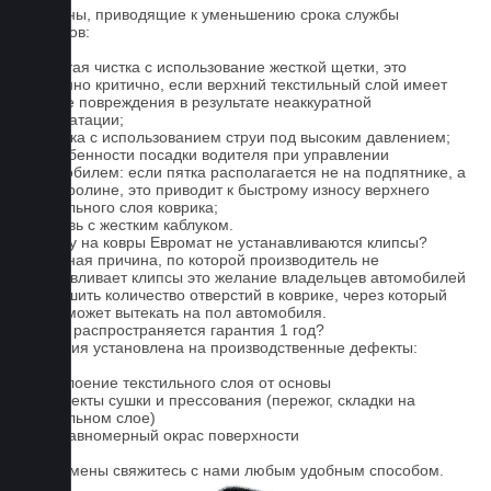
Причины, приводящие к уменьшению срока службы
ковриков:
1. Частая чистка с использование жесткой щетки, это
особенно критично, если верхний текстильный слой имеет
мелкие повреждения в результате неаккуратной
эксплуатации;
2. Мойка с использованием струи под высоким давлением;
3. Особенности посадки водителя при управлении
автомобилем: если пятка располагается не на подпятнике, а
на ковролине, это приводит к быстрому износу верхнего
текстильного слоя коврика;
4. Обувь с жестким каблуком.
Почему на ковры Евромат не устанавливаются клипсы?
Основная причина, по которой производитель не
устанавливает клипсы это желание владельцев автомобилей
уменьшить количество отверстий в коврике, через который
влага может вытекать на пол автомобиля.
На что распространяется гарантия 1 год?
Гарантия установлена на производственные дефекты:
1. Отслоение текстильного слоя от основы
2. Дефекты сушки и прессования (пережог, складки на
текстильном слое)
3. Неравномерный окрас поверхности
Для замены свяжитесь с нами любым удобным способом.