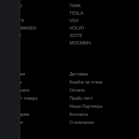
SUZUKI
TANK
TENET
TESLA
TOYOTA
VGV
VOLKSWAGEN
VOLVO
VOYAH
XCITE
ZEEKR
МОСКВИЧ
Меню
Гарантия
Доставка
Отзывы
Кэшбэк за отзыв
Самовывоз
Оплата
Возврат товара
Прайс-лист
FAQ
Наши Партнеры
Партнерам
Контакты
Новости
О компании
Блог