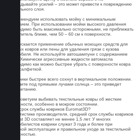
прикладывайте усилий – это может привести к повреждению
текстильного слоя.
2. Рекомендуем использовать мойку с минимальным
давлением. При использовании мойки высокого давления
необходимо быть максимально осторожными, не приближать
распылитель ближе, чем 50 – 60 см к поверхности.
3. Допускается применение обычных моющих средств для
бытовых ковров или пены для удаления грязи с кузова
автомобиля. Не используйте автошампуни с содержанием
воска! Химически агрессивные жидкости автомасла
необходимо как можно быстрее убрать с поверхности ковра
сухой салфеткой.
4. Коврики быстрее всего сохнут в вертикальном положении.
Не сушите под прямыми лучами солнца – это приведет
к выцветанию.
5. Не советуем выбивать текстильные ковры об жесткие
поверхности, особенно в мокром состоянии.
Какой срок службы ковриков Euromat3D?
По статистике производителя, средний срок службы ковриков
Euromat 3D составляет не менее 1,5 лет. У многих
автомобилистов коврики служат 3 года и более при
бережной эксплуатации и правильном уходе за текстильной
поверхностью.