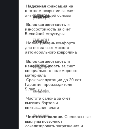
Надежная фиксация
на
штатном покрытии за счет
антискользящей основы
Высокая жесткость
и
износостойкость за счет
5-слойной структуры
Новый уровень комфорта
для ног за счет мягкого
автомобильного ковролина
Высокая жесткость и
износостойкость
за счет
специального полимерного
материала
Срок эксплуатации до 20 лет
Гарантия производителя
5 лет.
Чистота салона за счет
высоких бортов и
впитывания влаги
Чистота в салоне.
Специальные
выступы позволяют
локализировать загрязнения и