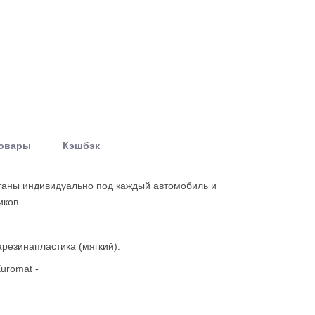
товары
Кэшбэк
таны индивидуально под каждый автомобиль и
иков.
арезинапластика (мягкий).
uromat -