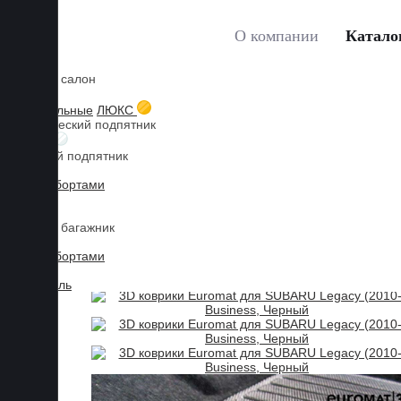
О компании
Катало
Коврики в салон
Главная
Каталог товаров
SUBARU
Legacy
3D 
Мы используем файлы cookies, продолжая пользоваться сайтом, 
3D текстильные
ЛЮКС
Металлический подпятник
Принять
БИЗНЕС
Резиновый подпятник
3D Eva с бортами
3D Liner
Коврики в багажник
3D Eva с бортами
3D Текстиль