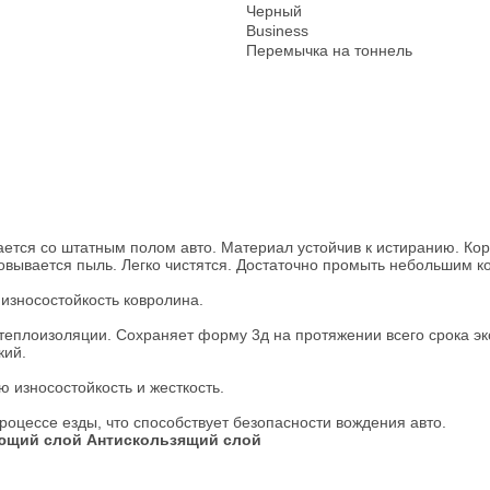
Черный
Business
Перемычка на тоннель
ется со штатным полом авто. Материал устойчив к истиранию. Коро
овывается пыль. Легко чистятся. Достаточно промыть небольшим к
износостойкость ковролина.
 теплоизоляции. Сохраняет форму 3д на протяжении всего срока эк
кий.
 износостойкость и жесткость.
процессе езды, что способствует безопасности вождения авто.
ющий слой
Антискользящий слой