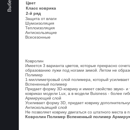
Цвет
Класс коврика
2-й ряд
Защита от влаги
Шумоизоляция
Теплоизоляция
Антискользящие
Всесезонные
Ковролин
Имеется 3 варианта цветов, которые прекрасно сочета
образованию лужи под ногами зимой. Летом не образ
Полимер
1-миллиметровый слой полимера, который усиливает 
Вспененный полимер
Придает форму 3D-коврику и имеет свойство звуко- и
ковриках модели Lux, а в модели Buisness - более гиб
Армирующий слой
Усиливает форму 3D, придает коврику дополнительную
Антискользящий слой
Не позволяет коврику двигаться со штатного места в 
Ковролин
Полимер
Вспененный полимер
Армиру