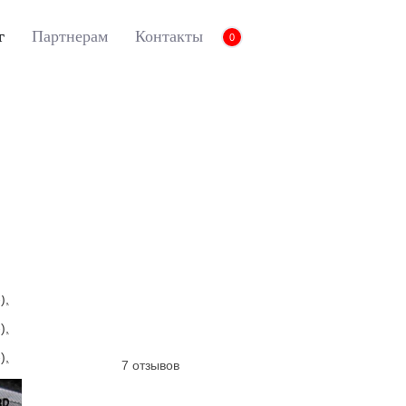
г
Партнерам
Контакты
0
коврики Euromat для Legacy (2010-), Business, Черный
вы принимаете нашу
политику конфиденциальности
.
3D коврики Euromat
(2010-), Business, Ч
Артикул:
EMC3D-004704
7 отзывов