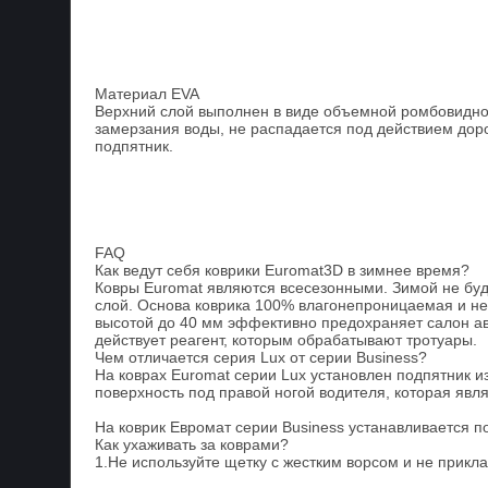
Материал EVA
Верхний слой выполнен в виде объемной ромбовидной
замерзания воды, не распадается под действием доро
подпятник.
FAQ
Как ведут себя коврики Euromat3D в зимнее время?
Ковры Euromat являются всесезонными. Зимой не буде
слой. Основа коврика 100% влагонепроницаемая и не 
высотой до 40 мм эффективно предохраняет салон авт
действует реагент, которым обрабатывают тротуары.
Чем отличается серия Lux от серии Business?
На коврах Euromat серии Lux установлен подпятник 
поверхность под правой ногой водителя, которая явл
На коврик Евромат серии Business устанавливается п
Как ухаживать за коврами?
1.Не используйте щетку с жестким ворсом и не прикл