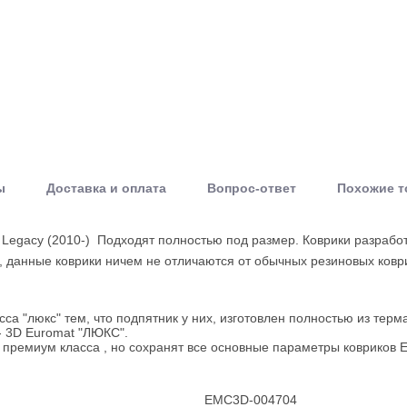
ы
Доставка и оплата
Вопрос-ответ
Похожие 
Legacy (2010-) Подходят полностью под размер. Коврики разрабо
, данные коврики ничем не отличаются от обычных резиновых ковр
сса "люкс" тем, что подпятник у них, изготовлен полностью из терм
- 3D Euromat "ЛЮКС".
 премиум класса , но сохранят все основные параметры ковриков E
EMC3D-004704