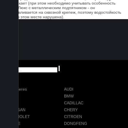
пропускает (при этом необходимо учитывать особенность
серии Люкс с металлическим подпятником - он
устанавливается на сквозной крепеж, поэтому водостойкость
ковра в этом месте нарушена).
AITO Seres
AUDI
AVATR
BMW
BYD
CADILLAC
CHANGAN
CHERY
CHEVROLET
CITROEN
DODGE
DONGFENG