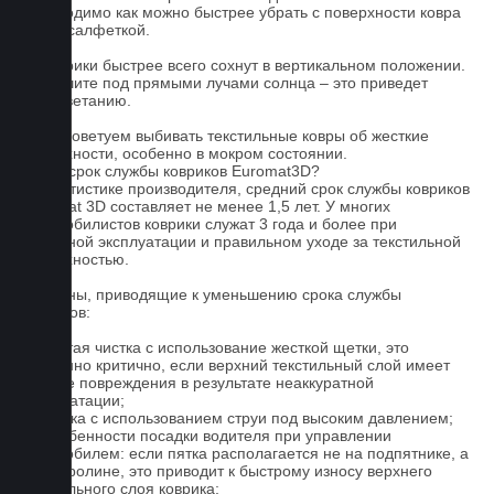
необходимо как можно быстрее убрать с поверхности ковра
сухой салфеткой.
4. Коврики быстрее всего сохнут в вертикальном положении.
Не сушите под прямыми лучами солнца – это приведет
к выцветанию.
5. Не советуем выбивать текстильные ковры об жесткие
поверхности, особенно в мокром состоянии.
Какой срок службы ковриков Euromat3D?
По статистике производителя, средний срок службы ковриков
Euromat 3D составляет не менее 1,5 лет. У многих
автомобилистов коврики служат 3 года и более при
бережной эксплуатации и правильном уходе за текстильной
поверхностью.
Причины, приводящие к уменьшению срока службы
ковриков:
1. Частая чистка с использование жесткой щетки, это
особенно критично, если верхний текстильный слой имеет
мелкие повреждения в результате неаккуратной
эксплуатации;
2. Мойка с использованием струи под высоким давлением;
3. Особенности посадки водителя при управлении
автомобилем: если пятка располагается не на подпятнике, а
на ковролине, это приводит к быстрому износу верхнего
текстильного слоя коврика;