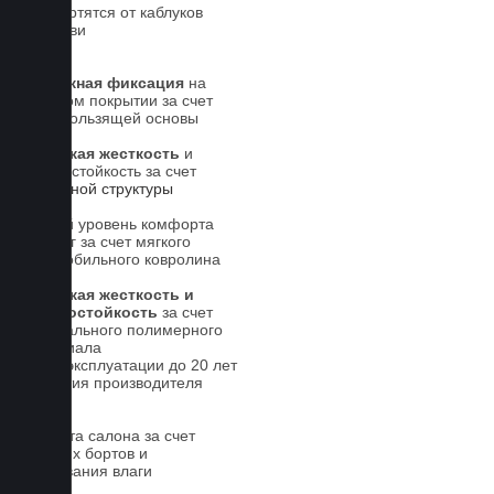
Не портятся от каблуков
на обуви
Надежная фиксация
на
штатном покрытии за счет
антискользящей основы
Высокая жесткость
и
износостойкость за счет
5-слойной структуры
Новый уровень комфорта
для ног за счет мягкого
автомобильного ковролина
Высокая жесткость и
износостойкость
за счет
специального полимерного
материала
Срок эксплуатации до 20 лет
Гарантия производителя
5 лет.
Чистота салона за счет
высоких бортов и
впитывания влаги