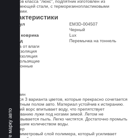
У ковров класса "люкс", подпятник изготовлен из
нержавеющей стали, с терморезинопластиковыми
вставками.
Характеристики
Артикул
EM3D-004507
Цвет
Черный
Класс коврика
Lux
2-й ряд
Перемычка на тоннель
Защита от влаги
Шумоизоляция
Теплоизоляция
Антискользящие
Всесезонные
Ковролин
Имеется 3 варианта цветов, которые прекрасно сочетается
со штатным полом авто. Материал устойчив к истиранию.
Короткий ворс впитывает воду, что препятствует
Выберите марку авто
образованию лужи под ногами зимой. Летом не
образовывается пыль. Легко чистятся. Достаточно промыть
небольшим количеством воды.
Полимер
1-миллиметровый слой полимера, который усиливает