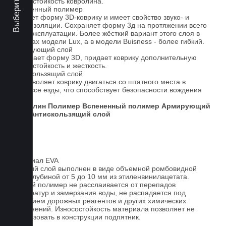
износостойкость ковролина.
Вспененный полимер
Придает форму 3D-коврику и имеет свойство звуко- и
теплоизоляции. Сохраняет форму 3д на протяжении всего
срока эксплуатации. Более жёсткий вариант этого слоя в
ковриках модели Lux, а в модели Buisness - более гибкий.
Армирующий слой
Усиливает форму 3D, придает коврику дополнительную
износостойкость и жесткость.
Антискользящий слой
Не позволяет коврику двигаться со штатного места в
процессе езды, что способствует безопасности вождения
авто.
Ковролин
Полимер
Вспененный полимер
Армирующий
слой
Антискользящий слой
Материал EVA
Верхний слой выполнен в виде объемной ромбовидной
сетки глубиной от 5 до 10 мм из этиленвинилацетата.
Данный полимер не расслаивается от перепадов
температур и замерзания воды, не распадается под
действием дорожных реагентов и других химических
загрязнений. Износостойкость материала позволяет не
использовать в конструкции подпятник.