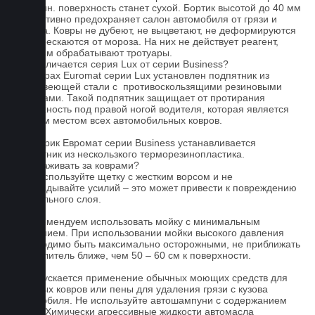
- 15 мин. поверхность станет сухой. Бортик высотой до 40 мм
эффективно предохраняет салон автомобиля от грязи и
мусора. Ковры не дубеют, не выцветают, не деформируются
и не трескаются от мороза. На них не действует реагент,
которым обрабатывают тротуары.
Чем отличается серия Lux от серии Business?
На коврах Euromat серии Lux установлен подпятник из
нержавеющей стали с противоскользящими резиновыми
вставками. Такой подпятник защищает от протирания
поверхность под правой ногой водителя, которая является
слабым местом всех автомобильных ковров.
На коврик Евромат серии Business устанавливается
подпятник из нескользкого терморезинопластика.
Как ухаживать за коврами?
1.Не используйте щетку с жестким ворсом и не
прикладывайте усилий – это может привести к повреждению
текстильного слоя.
2. Рекомендуем использовать мойку с минимальным
давлением. При использовании мойки высокого давления
необходимо быть максимально осторожными, не приближать
распылитель ближе, чем 50 – 60 см к поверхности.
3. Допускается применение обычных моющих средств для
бытовых ковров или пены для удаления грязи с кузова
автомобиля. Не используйте автошампуни с содержанием
воска! Химически агрессивные жидкости автомасла