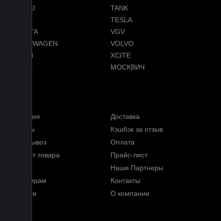
SUZUKI
TANK
TENET
TESLA
TOYOTA
VGV
VOLKSWAGEN
VOLVO
VOYAH
XCITE
ZEEKR
МОСКВИЧ
Меню
Гарантия
Доставка
Отзывы
Кэшбэк за отзыв
Самовывоз
Оплата
Возврат товара
Прайс-лист
FAQ
Наши Партнеры
Партнерам
Контакты
Новости
О компании
Блог