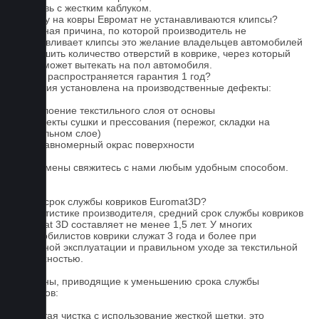
4. Обувь с жестким каблуком.
Почему на ковры Евромат не устанавливаются клипсы?
Основная причина, по которой производитель не
устанавливает клипсы это желание владельцев автомобилей
уменьшить количество отверстий в коврике, через который
влага может вытекать на пол автомобиля.
На что распространяется гарантия 1 год?
Гарантия установлена на производственные дефекты:
1. Отслоение текстильного слоя от основы
2. Дефекты сушки и прессования (пережог, складки на
текстильном слое)
3. Неравномерный окрас поверхности
Для замены свяжитесь с нами любым удобным способом.
FAQ
Какой срок службы ковриков Euromat3D?
По статистике производителя, средний срок службы ковриков
Euromat 3D составляет не менее 1,5 лет. У многих
автомобилистов коврики служат 3 года и более при
бережной эксплуатации и правильном уходе за текстильной
поверхностью.
Причины, приводящие к уменьшению срока службы
ковриков:
1. Частая чистка с использование жесткой щетки, это