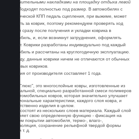
дополнительными накладками на площадку отдыха левой
ноги
. Подходят полностью под размер. В автомобилях с
механической КПП педаль сцепления, при выжиме, может
задевать за коврик, поэтому рекомендуем проверять ход
педали сразу после получения и укладки коврика в
автомобиль, и, если возникнут затруднения, оформлять
возврат. Коврики разработаны индивидуально под каждый
автомобиль и рассчитаны на круглогодичную эксплуатацию.
По уходу, данные коврики ничем не отличаются от обычных
резиновых ковриков.
Гарантия от производителя составляет 1 года.
Ковры "люкс", это многослойные ковры, изготовленные из
оригинальной, специально разработанной смеси полимеров
для автомобильных ковров, которая значительно улучшает
функциональные характеристики, каждого слоя ковра, и
соответственно изделия в целом.
Ковры состоят из нескольких слоев материала. Каждый слой
выполняет свою определенную функцию - фиксация на
штатном покрытии автомобиля, термо-, влаго-,
звукоизоляция, сохранение рельефной твердой формы
ковра и т. д.