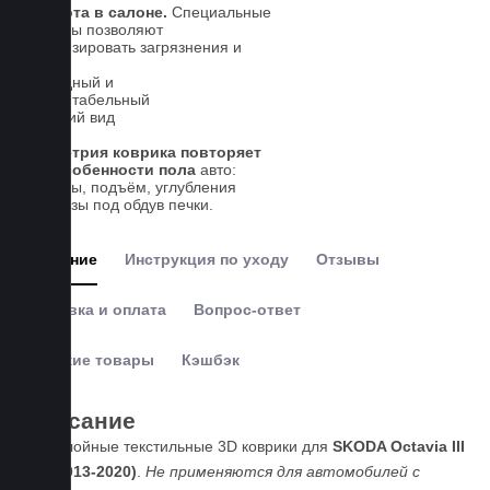
Чистота в салоне.
Специальные
выступы позволяют
локализировать загрязнения и
влагу
Солидный и
презентабельный
внешний вид
Геометрия коврика повторяет
все особенности пола
авто:
выступы, подъём, углубления
и вырезы под обдув печки.
Описание
Инструкция по уходу
Отзывы
Доставка и оплата
Вопрос-ответ
Похожие товары
Кэшбэк
Описание
Пятислойные текстильные 3D коврики для
SKODA Octavia III
(A7, 2013-2020)
.
Не применяются для автомобилей с