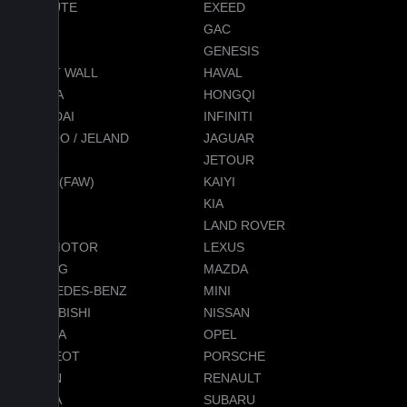
EVOLUTE
EXEED
FORD
GAC
GEELY
GENESIS
GREAT WALL
HAVAL
HONDA
HONGQI
HYUNDAI
INFINITI
JAECOO / JELAND
JAGUAR
JEEP
JETOUR
JETTA (FAW)
KAIYI
KGM
KIA
LADA
LAND ROVER
LEAPMOTOR
LEXUS
LIXIANG
MAZDA
MERCEDES-BENZ
MINI
MITSUBISHI
NISSAN
OMODA
OPEL
PEUGEOT
PORSCHE
RAVON
RENAULT
SKODA
SUBARU