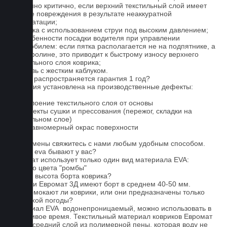
особенно критично, если верхний текстильный слой имеет
мелкие повреждения в результате неаккуратной
эксплуатации;
2. Мойка с использованием струи под высоким давлением;
3. Особенности посадки водителя при управлении
автомобилем: если пятка располагается не на подпятнике, а
на ковролине, это приводит к быстрому износу верхнего
текстильного слоя коврика;
4. Обувь с жестким каблуком.
На что распространяется гарантия 1 год?
Гарантия установлена на производственные дефекты:
1. Отслоение текстильного слоя от основы
2. Дефекты сушки и прессования (пережог, складки на
текстильном слое)
3. Неравномерный окрас поверхности
Для замены свяжитесь с нами любым удобным способом.
Серые eva бывают у вас?
Евромат использует только один вид материала EVA:
черного цвета "ромбы"
Какова высота борта коврика?
Коврики Евромат 3Д имеют борт в среднем 40-50 мм.
Не промокают ли коврики, или они предназначены только
для сухой погоды?
Материал EVA водонепроницаемый, можно использовать в
дождливое время. Текстильный материал ковриков Евромат
имеет средний слой из полимерной пены, которая воду не