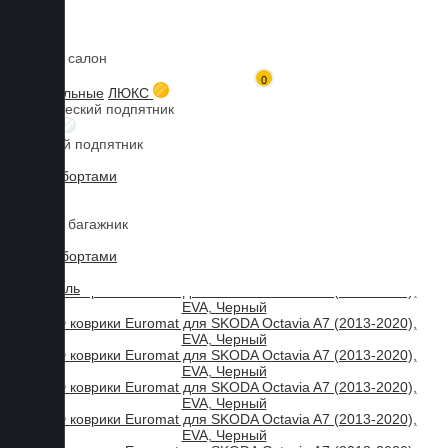
Коврики в салон
Главная
Каталог товаров
SKODA
Octavia A7
3D коврики Euromat для Octavia A7 (2013-2020), EVA, Черный
0
Мы используем файлы cookies, продолжая пользоваться сайтом,
3D текстильные
ЛЮКС
Металлический подпятник
вы принимаете нашу
политику конфиденциальности
.
БИЗНЕС
Резиновый подпятник
Принять
3D Eva с бортами
3D Liner
Коврики в багажник
3D Eva с бортами
3D Текстиль