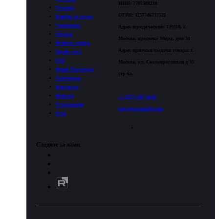
ИНН: 7702388210
Отзывы
ОГРН: 1157746737521
Кэшбэк за отзыв
Самовывоз
Адрес юридический: 129110, г.
Оплата
Москва, проспект Мира, дом 31
Возврат товара
Адрес приемки/выдачи товара: г.
Прайс-лист
FAQ
Москва, ул. Скотопрогонная д 35
Наши Партнеры
стр 6а.
Партнерам
Контакты
Новости
+7 (977) 107-10-07
О компании
info@euromat3d.com
Блог
Следите за нами