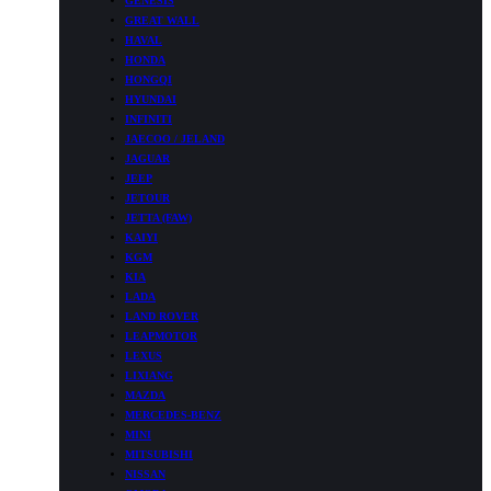
GENESIS
GREAT WALL
HAVAL
HONDA
HONGQI
HYUNDAI
INFINITI
JAECOO / JELAND
JAGUAR
JEEP
JETOUR
JETTA (FAW)
KAIYI
KGM
KIA
LADA
LAND ROVER
LEAPMOTOR
LEXUS
LIXIANG
MAZDA
MERCEDES-BENZ
MINI
MITSUBISHI
NISSAN