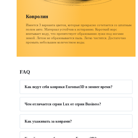
Ковролин
Имеется 3 варианта цветов, которые прекрасно сочетается со штатным
полом авто. Материал устойчив к истиранию. Короткий ворс
впитывает воду, что препятствует образованию лужи под ногами
зимой. Летом не образовывается пыль. Легко чистятся. Достаточно
промыть небольшим количеством воды.
FAQ
Как ведут себя коврики Euromat3D в зимнее время?
Ковры Euromat являются всесезонными. Зимой не
будет луж под ногами – растаявший снег впитывается
Чем отличается серия Lux от серии Business?
в верхний текстильный слой и, частично, в пористый
На коврах Euromat серии Lux установлен подпятник
полимерный слой. Основа коврика 100%
из нержавеющей стали с противоскользящими
Как ухаживать за коврами?
влагонепроницаемая и не дает воде попасть на пол
резиновыми вставками. Такой подпятник защищает
1.Не используйте щетку с жестким ворсом и не
автомобиля. При включенной печке через 10 - 15 мин.
от протирания поверхность под правой ногой
прикладывайте усилий – это может привести к
поверхность станет сухой. Бортик высотой до 40 мм