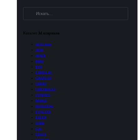
износу верхнего текстильного слоя коврика;
5. Не советуем выбивать текстильные ковры об
4. Обувь с жестким каблуком.
жесткие поверхности, особенно в мокром состоянии.
Каталог 3d ковриков
AITO Seres
AUDI
AVATR
BMW
BYD
CADILLAC
CHANGAN
CHERY
CHEVROLET
CITROEN
DODGE
DONGFENG
EVOLUTE
EXEED
FORD
GAC
GEELY