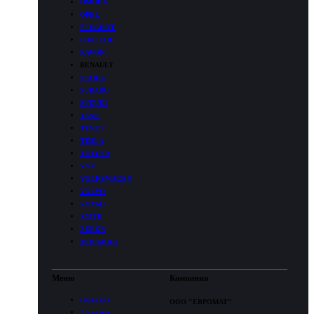
OMODA
OPEL
PEUGEOT
PORSCHE
RAVON
RENAULT
SKODA
SUBARU
SUZUKI
TANK
TENET
TESLA
TOYOTA
VGV
VOLKSWAGEN
VOLVO
VOYAH
XCITE
ZEEKR
МОСКВИЧ
Меню
Компания
Гарантия
ООО "ЕВРОМАТ"
Доставка