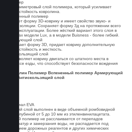
Полимер
1-миллиметровый слой полимера, который усиливает
износостойкость ковролина.
Вспененный полимер
Придает форму 3D-коврику и имеет свойство звуко- и
теплоизоляции. Сохраняет форму 3д на протяжении всего
срока эксплуатации. Более жёсткий вариант этого слоя в
ковриках модели Lux, а в модели Buisness - более гибкий.
Армирующий слой
Усиливает форму 3D, придает коврику дополнительную
износостойкость и жесткость.
Антискользящий слой
Не позволяет коврику двигаться со штатного места в
процессе езды, что способствует безопасности вождения
авто.
Ковролин
Полимер
Вспененный полимер
Армирующий
слой
Антискользящий слой
Материал EVA
Верхний слой выполнен в виде объемной ромбовидной
сетки глубиной от 5 до 10 мм из этиленвинилацетата.
Данный полимер не расслаивается от перепадов
температур и замерзания воды, не распадается под
действием дорожных реагентов и других химических