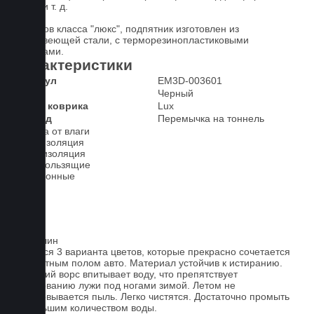
ковра и т. д.
У ковров класса "люкс", подпятник изготовлен из
нержавеющей стали, с терморезинопластиковыми
вставками.
Характеристики
Артикул
EM3D-003601
Цвет
Черный
Класс коврика
Lux
2-й ряд
Перемычка на тоннель
Защита от влаги
Шумоизоляция
Теплоизоляция
Антискользящие
Всесезонные
Ковролин
Имеется 3 варианта цветов, которые прекрасно сочетается
со штатным полом авто. Материал устойчив к истиранию.
Короткий ворс впитывает воду, что препятствует
образованию лужи под ногами зимой. Летом не
образовывается пыль. Легко чистятся. Достаточно промыть
небольшим количеством воды.