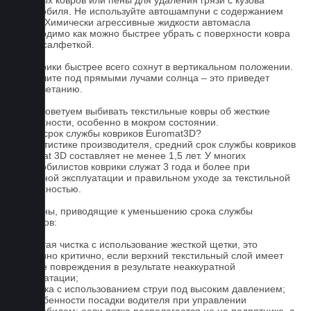
бытовых ковров или пены для удаления грязи с кузова
автомобиля. Не используйте автошампуни с содержанием
воска! Химически агрессивные жидкости автомасла
необходимо как можно быстрее убрать с поверхности ковра
сухой салфеткой.
4. Коврики быстрее всего сохнут в вертикальном положении.
Не сушите под прямыми лучами солнца – это приведет
к выцветанию.
5. Не советуем выбивать текстильные ковры об жесткие
поверхности, особенно в мокром состоянии.
Какой срок службы ковриков Euromat3D?
По статистике производителя, средний срок службы ковриков
Euromat 3D составляет не менее 1,5 лет. У многих
автомобилистов коврики служат 3 года и более при
бережной эксплуатации и правильном уходе за текстильной
поверхностью.
Причины, приводящие к уменьшению срока службы
ковриков:
1. Частая чистка с использование жесткой щетки, это
особенно критично, если верхний текстильный слой имеет
мелкие повреждения в результате неаккуратной
эксплуатации;
2. Мойка с использованием струи под высоким давлением;
3. Особенности посадки водителя при управлении