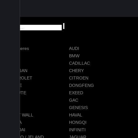
AITO Seres
AUDI
AVATR
BMW
BYD
CADILLAC
CHANGAN
CHERY
CHEVROLET
CITROEN
DODGE
DONGFENG
EVOLUTE
EXEED
FORD
GAC
GEELY
GENESIS
GREAT WALL
HAVAL
HONDA
HONGQI
HYUNDAI
INFINITI
JAECOO / JELAND
JAGUAR