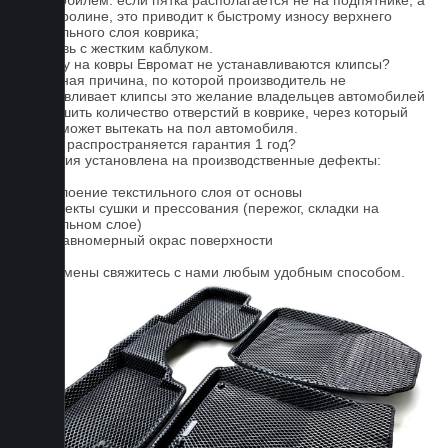
автомобилем: если пятка располагается не на подпятнике, а
на ковролине, это приводит к быстрому износу верхнего
текстильного слоя коврика;
4. Обувь с жестким каблуком.
Почему на ковры Евромат не устанавливаются клипсы?
Основная причина, по которой производитель не
устанавливает клипсы это желание владельцев автомобилей
уменьшить количество отверстий в коврике, через который
влага может вытекать на пол автомобиля.
На что распространяется гарантия 1 год?
Гарантия установлена на производственные дефекты:
1. Отслоение текстильного слоя от основы
2. Дефекты сушки и прессования (пережог, складки на
текстильном слое)
3. Неравномерный окрас поверхности
Для замены свяжитесь с нами любым удобным способом.