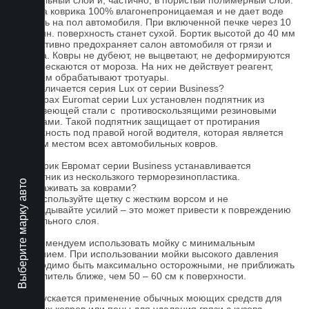
текстильный слой и, частично, в пористый полимерный слой.
Основа коврика 100% влагонепроницаемая и не дает воде
попасть на пол автомобиля. При включенной печке через 10
- 15 мин. поверхность станет сухой. Бортик высотой до 40 мм
эффективно предохраняет салон автомобиля от грязи и
мусора. Ковры не дубеют, не выцветают, не деформируются
и не трескаются от мороза. На них не действует реагент,
которым обрабатывают тротуары.
Чем отличается серия Lux от серии Business?
На коврах Euromat серии Lux установлен подпятник из
нержавеющей стали с противоскользящими резиновыми
вставками. Такой подпятник защищает от протирания
поверхность под правой ногой водителя, которая является
слабым местом всех автомобильных ковров.
На коврик Евромат серии Business устанавливается
подпятник из нескользкого терморезинопластика.
Выберите марку авто
Как ухаживать за коврами?
1.Не используйте щетку с жестким ворсом и не
прикладывайте усилий – это может привести к повреждению
текстильного слоя.
2. Рекомендуем использовать мойку с минимальным
давлением. При использовании мойки высокого давления
необходимо быть максимально осторожными, не приближать
распылитель ближе, чем 50 – 60 см к поверхности.
3. Допускается применение обычных моющих средств для