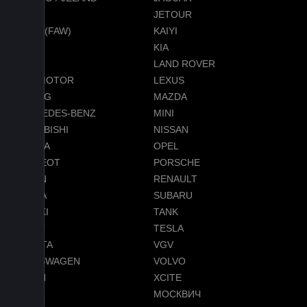
JEEP
JETOUR
JETTA (FAW)
KAIYI
KGM
KIA
LADA
LAND ROVER
LEAPMOTOR
LEXUS
LIXIANG
MAZDA
MERCEDES-BENZ
MINI
MITSUBISHI
NISSAN
OMODA
OPEL
PEUGEOT
PORSCHE
RAVON
RENAULT
SKODA
SUBARU
SUZUKI
TANK
TENET
TESLA
TOYOTA
VGV
VOLKSWAGEN
VOLVO
VOYAH
XCITE
ZEEKR
МОСКВИЧ