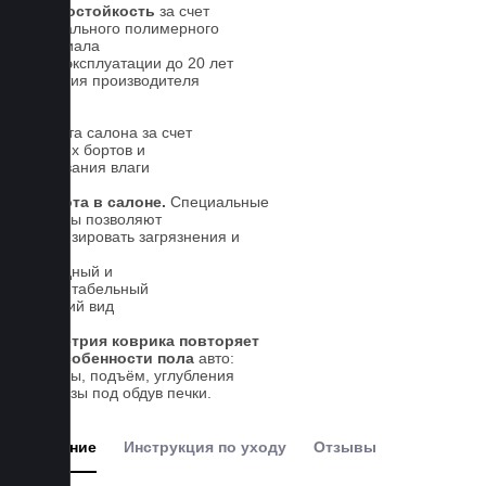
износостойкость
за счет
специального полимерного
материала
Срок эксплуатации до 20 лет
Гарантия производителя
5 лет.
Чистота салона за счет
высоких бортов и
впитывания влаги
Чистота в салоне.
Специальные
выступы позволяют
локализировать загрязнения и
влагу
Солидный и
презентабельный
внешний вид
Геометрия коврика повторяет
все особенности пола
авто:
выступы, подъём, углубления
и вырезы под обдув печки.
Описание
Инструкция по уходу
Отзывы