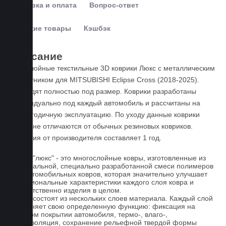
Доставка и оплата
Вопрос-ответ
Похожие товары
Кэшбэк
Описание
Пятислойные текстильные 3D коврики Люкс с металлическим
подпятником для MITSUBISHI Eclipse Cross (2018-2025).
Подходят полностью под размер. Коврики разработаны
индивидуально под каждый автомобиль и рассчитаны на
круглогодичную эксплуатацию. По уходу данные коврики
ничем не отличаются от обычных резиновых ковриков.
Гарантия от производителя составляет 1 год.
Ковры "люкс" - это многослойные ковры, изготовленные из
оригинальной, специально разработанной смеси полимеров
для автомобильных ковров, которая значительно улучшает
функциональные характеристики каждого слоя ковра и
соответственно изделия в целом.
Ковры состоят из нескольких слоев материала. Каждый слой
выполняет свою определенную функцию: фиксация на
штатном покрытии автомобиля, термо-, влаго-,
звукоизоляция, сохранение рельефной твердой формы