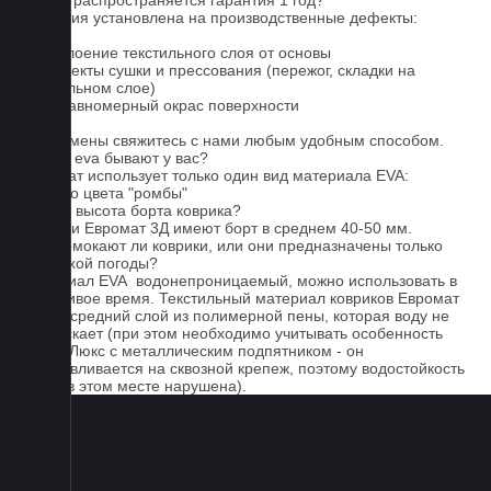
На что распространяется гарантия 1 год?
Гарантия установлена на производственные дефекты:
1. Отслоение текстильного слоя от основы
2. Дефекты сушки и прессования (пережог, складки на
текстильном слое)
3. Неравномерный окрас поверхности
Для замены свяжитесь с нами любым удобным способом.
Серые eva бывают у вас?
Евромат использует только один вид материала EVA:
черного цвета "ромбы"
Какова высота борта коврика?
Коврики Евромат 3Д имеют борт в среднем 40-50 мм.
Не промокают ли коврики, или они предназначены только
для сухой погоды?
Материал EVA водонепроницаемый, можно использовать в
дождливое время. Текстильный материал ковриков Евромат
имеет средний слой из полимерной пены, которая воду не
пропускает (при этом необходимо учитывать особенность
серии Люкс с металлическим подпятником - он
устанавливается на сквозной крепеж, поэтому водостойкость
ковра в этом месте нарушена).