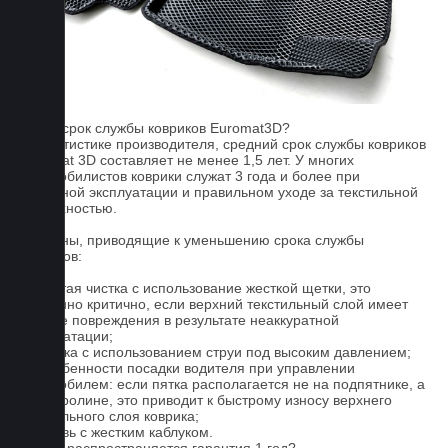
FAQ
Какой срок службы ковриков Euromat3D?
По статистике производителя, средний срок службы ковриков
Euromat 3D составляет не менее 1,5 лет. У многих
автомобилистов коврики служат 3 года и более при
бережной эксплуатации и правильном уходе за текстильной
поверхностью.
Причины, приводящие к уменьшению срока службы
ковриков:
1. Частая чистка с использование жесткой щетки, это
особенно критично, если верхний текстильный слой имеет
мелкие повреждения в результате неаккуратной
эксплуатации;
2. Мойка с использованием струи под высоким давлением;
3. Особенности посадки водителя при управлении
автомобилем: если пятка располагается не на подпятнике, а
на ковролине, это приводит к быстрому износу верхнего
текстильного слоя коврика;
4. Обувь с жестким каблуком.