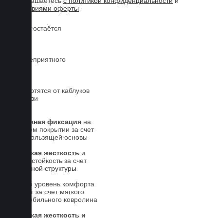
соглашаетесь
с политикой конфиденциальности
и
условиями оферты
Обувь остаётся
чистой
Нет неприятного
запаха
Не портятся от каблуков
на обуви
Надежная фиксация
на
штатном покрытии за счет
антискользящей основы
Высокая жесткость
и
износостойкость за счет
5-слойной структуры
Новый уровень комфорта
для ног за счет мягкого
автомобильного ковролина
Высокая жесткость и