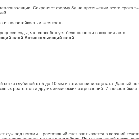
 теплоизоляции. Сохраняет форму 3д на протяжении всего срока эк
кий.
 износостойкость и жесткость.
процессе езды, что способствует безопасности вождения авто.
ющий слой
Антискользящий слой
 сетки глубиной от 5 до 10 мм из этиленвинилацетата. Данный по
жных реагентов и других химических загрязнений. Износостойкость
т луж под ногами – растаявший снег впитывается в верхний текст
дает воде попасть на пол автомобиля. При включенной печке через 