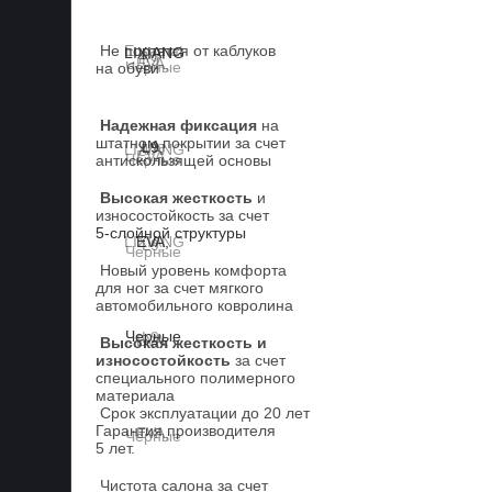
Не портятся от каблуков
на обуви
Надежная фиксация
на
штатном покрытии за счет
антискользящей основы
Высокая жесткость
и
износостойкость за счет
5-слойной структуры
Новый уровень комфорта
для ног за счет мягкого
автомобильного ковролина
Высокая жесткость и
износостойкость
за счет
специального полимерного
материала
Срок эксплуатации до 20 лет
Гарантия производителя
5 лет.
Чистота салона за счет