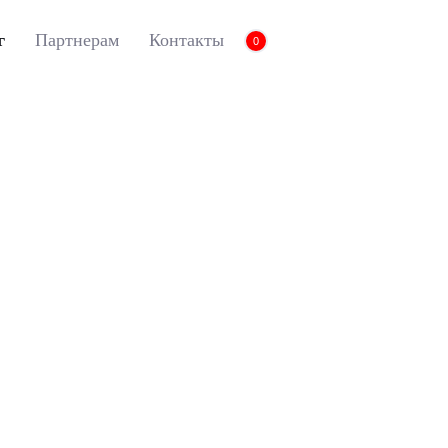
г
Партнерам
Контакты
0
ики Euromat для L9, EVA, Черные
вы принимаете нашу
политику конфиденциальности
.
3D коврики Euromat 
Черные
Артикул:
EM3D-005740
0 отзывов