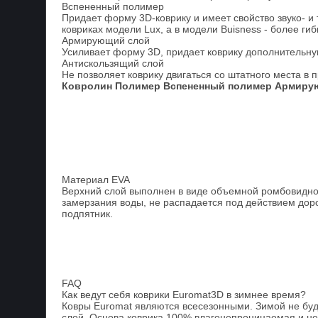
Вспененный полимер
Придает форму 3D-коврику и имеет свойство звуко- и
ковриках модели Lux, а в модели Buisness - более гиб
Армирующий слой
Усиливает форму 3D, придает коврику дополнительную
Антискользящий слой
Не позволяет коврику двигаться со штатного места в 
Ковролин
Полимер
Вспененный полимер
Армиру
Материал EVA
Верхний слой выполнен в виде объемной ромбовидной
замерзания воды, не распадается под действием доро
подпятник.
FAQ
Как ведут себя коврики Euromat3D в зимнее время?
Ковры Euromat являются всесезонными. Зимой не буде
слой. Основа коврика 100% влагонепроницаемая и не 