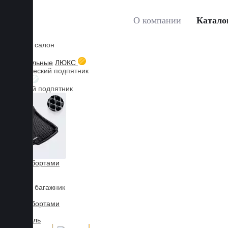
О компании
Катало
Коврики в салон
Главная
Каталог товаров
LIXIANG
L9
3D ковр
Мы используем файлы cookies, продолжая пользоваться сайтом, 
3D текстильные
ЛЮКС
Металлический подпятник
Принять
БИЗНЕС
Резиновый подпятник
3D Eva с бортами
3D Liner
Коврики в багажник
3D Eva с бортами
3D Текстиль