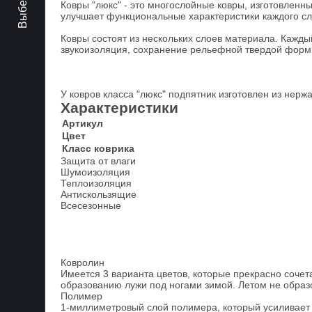
Ковры "люкс" - это многослойные ковры, изготовленн
улучшает функциональные характеристики каждого сло
Ковры состоят из нескольких слоев материала. Кажд
звукоизоляция, сохранение рельефной твердой формы 
У ковров класса "люкс" подпятник изготовлен из нер
Характеристики
Артикул
Цвет
Класс коврика
Защита от влаги
Шумоизоляция
Теплоизоляция
Антискользящие
Всесезонные
Ковролин
Имеется 3 варианта цветов, которые прекрасно сочета
образованию лужи под ногами зимой. Летом не образ
Полимер
1-миллиметровый слой полимера, который усиливает 