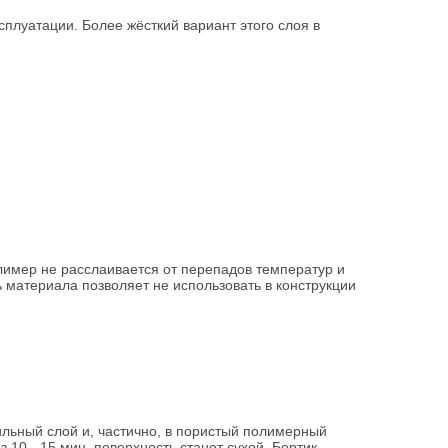
сплуатации. Более жёсткий вариант этого слоя в
лимер не расслаивается от перепадов температур и
 материала позволяет не использовать в конструкции
ильный слой и, частично, в пористый полимерный
10 - 15 мин. поверхность станет сухой. Бортик