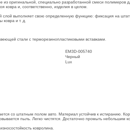
ые из оригинальной, специально разработанной смеси полимеров д
я ковра и, соответственно, изделия в целом.
ый слой выполняет свою определенную функцию: фиксация на штатн
ковра и т. д.
жавеющей стали с терморезинопластиковыми вставками.
EM3D-005740
Черный
Lux
ется со штатным полом авто. Материал устойчив к истиранию. Коро
овывается пыль. Легко чистятся. Достаточно промыть небольшим к
износостойкость ковролина.