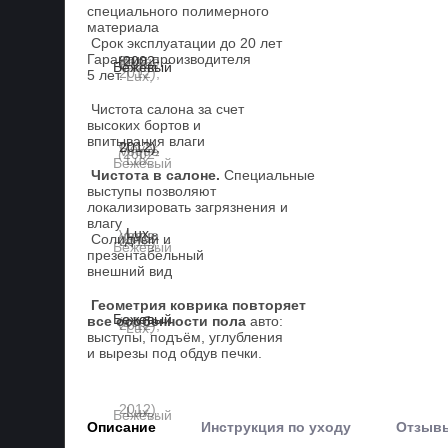
специального полимерного
материала
Срок эксплуатации до 20 лет
Гарантия производителя
5 лет.
Чистота салона за счет
высоких бортов и
впитывания влаги
Чистота в салоне.
Специальные
выступы позволяют
локализировать загрязнения и
влагу
Солидный и
презентабельный
внешний вид
Геометрия коврика повторяет
все особенности пола
авто:
выступы, подъём, углубления
и вырезы под обдув печки.
Описание
Инструкция по уходу
Отзыв