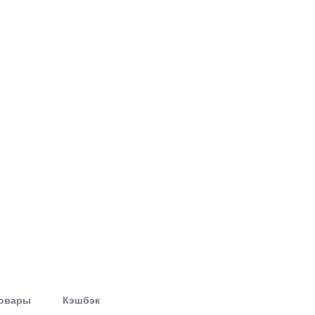
товары
Кэшбэк