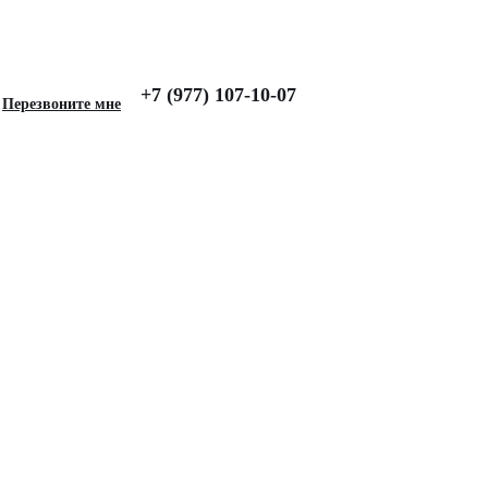
+7 (977) 107-10-07
2), Lux, Бежевый
Перезвоните мне
 для LAND ROVER
002-2012), Lux,