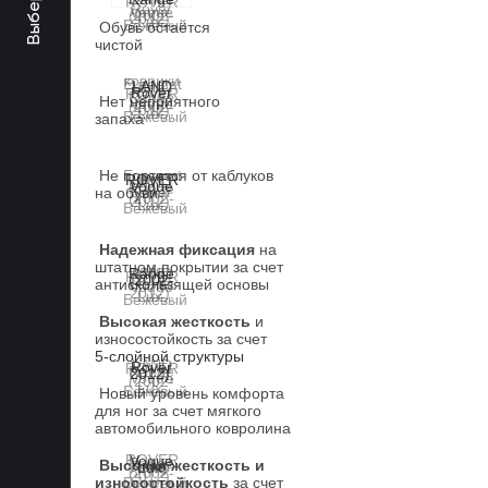
Обувь остаётся
чистой
Нет неприятного
запаха
Не портятся от каблуков
на обуви
Надежная фиксация
на
штатном покрытии за счет
антискользящей основы
Высокая жесткость
и
износостойкость за счет
5-слойной структуры
Новый уровень комфорта
для ног за счет мягкого
автомобильного ковролина
Высокая жесткость и
износостойкость
за счет