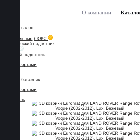
О компании
Катало
Коврики в салон
Главная
Каталог товаров
LAND ROVER
Range 
Мы используем файлы cookies, продолжая пользоваться сайтом, 
3D текстильные
ЛЮКС
Металлический подпятник
Принять
БИЗНЕС
Резиновый подпятник
3D Eva с бортами
3D Liner
Коврики в багажник
3D Eva с бортами
3D Текстиль