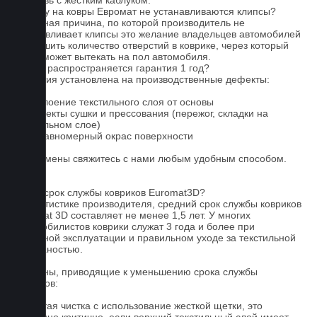
4. Обувь с жестким каблуком.
Почему на ковры Евромат не устанавливаются клипсы?
Основная причина, по которой производитель не
устанавливает клипсы это желание владельцев автомобилей
уменьшить количество отверстий в коврике, через который
влага может вытекать на пол автомобиля.
На что распространяется гарантия 1 год?
Гарантия установлена на производственные дефекты:
1. Отслоение текстильного слоя от основы
2. Дефекты сушки и прессования (пережог, складки на
текстильном слое)
3. Неравномерный окрас поверхности
Для замены свяжитесь с нами любым удобным способом.
FAQ
Какой срок службы ковриков Euromat3D?
По статистике производителя, средний срок службы ковриков
Euromat 3D составляет не менее 1,5 лет. У многих
автомобилистов коврики служат 3 года и более при
бережной эксплуатации и правильном уходе за текстильной
поверхностью.
Причины, приводящие к уменьшению срока службы
ковриков:
1. Частая чистка с использование жесткой щетки, это