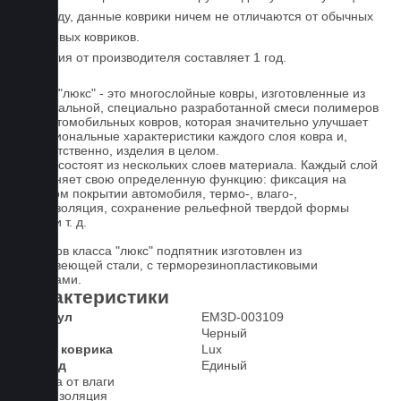
По уходу, данные коврики ничем не отличаются от обычных
резиновых ковриков.
Гарантия от производителя составляет 1 год.
Ковры "люкс" - это многослойные ковры, изготовленные из
оригинальной, специально разработанной смеси полимеров
для автомобильных ковров, которая значительно улучшает
функциональные характеристики каждого слоя ковра и,
соответственно, изделия в целом.
Ковры состоят из нескольких слоев материала. Каждый слой
выполняет свою определенную функцию: фиксация на
штатном покрытии автомобиля, термо-, влаго-,
звукоизоляция, сохранение рельефной твердой формы
ковра и т. д.
У ковров класса "люкс" подпятник изготовлен из
нержавеющей стали, с терморезинопластиковыми
вставками.
Характеристики
Артикул
EM3D-003109
Цвет
Черный
Класс коврика
Lux
2-й ряд
Единый
Защита от влаги
Шумоизоляция