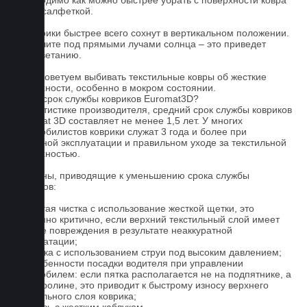
необходимо как можно быстрее убрать с поверхности ковра
сухой салфеткой.
4. Коврики быстрее всего сохнут в вертикальном положении.
Не сушите под прямыми лучами солнца – это приведет
к выцветанию.
5. Не советуем выбивать текстильные ковры об жесткие
поверхности, особенно в мокром состоянии.
Какой срок службы ковриков Euromat3D?
По статистике производителя, средний срок службы ковриков
Euromat 3D составляет не менее 1,5 лет. У многих
автомобилистов коврики служат 3 года и более при
бережной эксплуатации и правильном уходе за текстильной
поверхностью.
Причины, приводящие к уменьшению срока службы
ковриков:
1. Частая чистка с использование жесткой щетки, это
особенно критично, если верхний текстильный слой имеет
мелкие повреждения в результате неаккуратной
эксплуатации;
2. Мойка с использованием струи под высоким давлением;
3. Особенности посадки водителя при управлении
автомобилем: если пятка располагается не на подпятнике, а
на ковролине, это приводит к быстрому износу верхнего
текстильного слоя коврика;