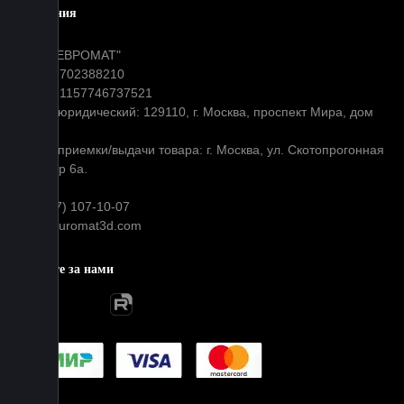
Компания
ООО "ЕВРОМАТ"
ИНН: 7702388210
ОГРН: 1157746737521
Адрес юридический: 129110, г. Москва, проспект Мира, дом
31
Адрес приемки/выдачи товара: г. Москва, ул. Скотопрогонная
д 35 стр 6а.
+7 (977) 107-10-07
info@euromat3d.com
Следите за нами