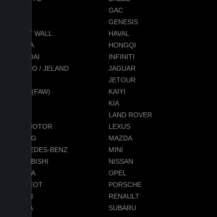
FORD
GAC
GEELY
GENESIS
GREAT WALL
HAVAL
HONDA
HONGQI
HYUNDAI
INFINITI
JAECOO / JELAND
JAGUAR
JEEP
JETOUR
JETTA (FAW)
KAIYI
KGM
KIA
LADA
LAND ROVER
LEAPMOTOR
LEXUS
LIXIANG
MAZDA
MERCEDES-BENZ
MINI
MITSUBISHI
NISSAN
OMODA
OPEL
PEUGEOT
PORSCHE
RAVON
RENAULT
SKODA
SUBARU