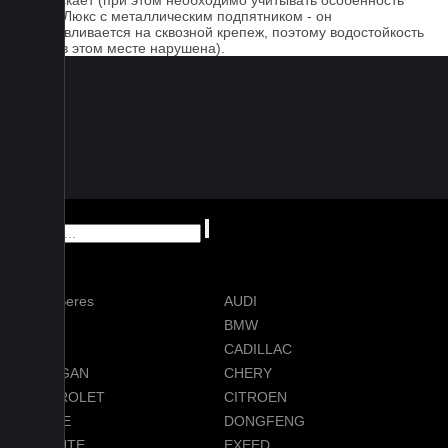
пропускает (при этом необходимо учитывать особенность
серии Люкс с металлическим подпятником - он
устанавливается на сквозной крепеж, поэтому водостойкость
ковра в этом месте нарушена).
AITO Seres
AUDI
AVATR
BMW
BYD
CADILLAC
CHANGAN
CHERY
CHEVROLET
CITROEN
DODGE
DONGFENG
EVOLUTE
EXEED