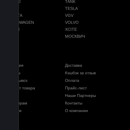
SUZUKI
TANK
TENET
TESLA
TOYOTA
VGV
VOLKSWAGEN
VOLVO
VOYAH
XCITE
ZEEKR
МОСКВИЧ
Меню
Гарантия
Доставка
Отзывы
Кэшбэк за отзыв
Самовывоз
Оплата
Возврат товара
Прайс-лист
FAQ
Наши Партнеры
Партнерам
Контакты
Новости
О компании
Блог