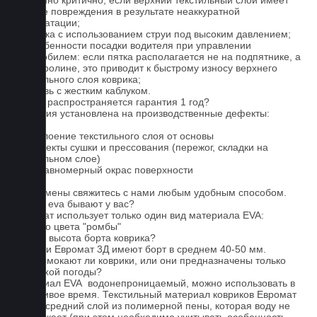
особенно критично, если верхний текстильный слой имеет
мелкие повреждения в результате неаккуратной
эксплуатации;
2. Мойка с использованием струи под высоким давлением;
3. Особенности посадки водителя при управлении
автомобилем: если пятка располагается не на подпятнике, а
на ковролине, это приводит к быстрому износу верхнего
текстильного слоя коврика;
4. Обувь с жестким каблуком.
На что распространяется гарантия 1 год?
Гарантия установлена на производственные дефекты:
1. Отслоение текстильного слоя от основы
2. Дефекты сушки и прессования (пережог, складки на
текстильном слое)
3. Неравномерный окрас поверхности
Для замены свяжитесь с нами любым удобным способом.
Серые eva бывают у вас?
Евромат использует только один вид материала EVA:
черного цвета "ромбы"
Какова высота борта коврика?
Коврики Евромат 3Д имеют борт в среднем 40-50 мм.
Не промокают ли коврики, или они предназначены только
для сухой погоды?
Материал EVA водонепроницаемый, можно использовать в
дождливое время. Текстильный материал ковриков Евромат
имеет средний слой из полимерной пены, которая воду не