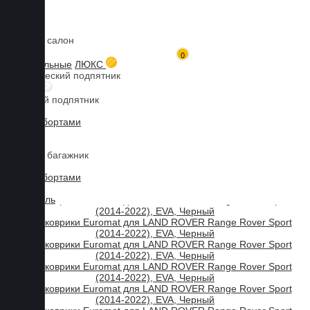
Коврики в салон
Главная
Каталог товаров
LAND ROVER
Range Rover Sport
0
3D коврики Euromat для Range Rover Sport (2014-2022), EVA,
3D текстильные
ЛЮКС
Черный
Металлический подпятник
Мы используем файлы cookies, продолжая пользоваться сайтом,
БИЗНЕС
Резиновый подпятник
вы принимаете нашу
политику конфиденциальности
.
3D Eva с бортами
Принять
3D Liner
Коврики в багажник
3D Eva с бортами
3D Текстиль