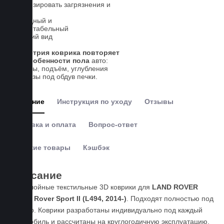
локализировать загрязнения и
влагу
Солидный и
презентабельный
внешний вид
Геометрия коврика повторяет
все особенности пола
авто:
выступы, подъём, углубления
и вырезы под обдув печки.
Описание
Инструкция по уходу
Отзывы
Доставка и оплата
Вопрос-ответ
Похожие товары
Кэшбэк
Описание
Пятислойные текстильные 3D коврики для
LAND ROVER
Range Rover Sport II (L494, 2014-)
. Подходят полностью под
размер. Коврики разработаны индивидуально под каждый
автомобиль и рассчитаны на круглогодичную эксплуатацию.