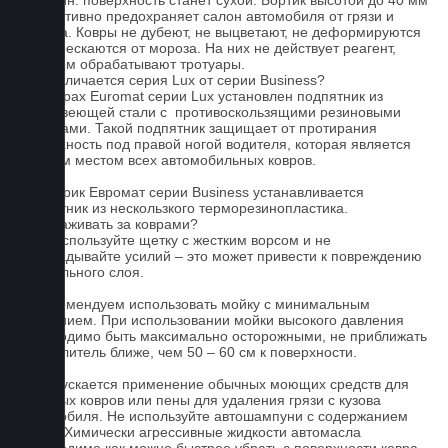
- 15 мин. поверхность станет сухой. Бортик высотой до 40 мм
эффективно предохраняет салон автомобиля от грязи и
мусора. Ковры не дубеют, не выцветают, не деформируются
и не трескаются от мороза. На них не действует реагент,
которым обрабатывают тротуары.
Чем отличается серия Lux от серии Business?
На коврах Euromat серии Lux установлен подпятник из
нержавеющей стали с противоскользящими резиновыми
вставками. Такой подпятник защищает от протирания
поверхность под правой ногой водителя, которая является
слабым местом всех автомобильных ковров.
На коврик Евромат серии Business устанавливается
подпятник из нескользкого терморезинопластика.
Как ухаживать за коврами?
1.Не используйте щетку с жестким ворсом и не
прикладывайте усилий – это может привести к повреждению
текстильного слоя.
2. Рекомендуем использовать мойку с минимальным
давлением. При использовании мойки высокого давления
необходимо быть максимально осторожными, не приближать
распылитель ближе, чем 50 – 60 см к поверхности.
3. Допускается применение обычных моющих средств для
бытовых ковров или пены для удаления грязи с кузова
автомобиля. Не используйте автошампуни с содержанием
воска! Химически агрессивные жидкости автомасла