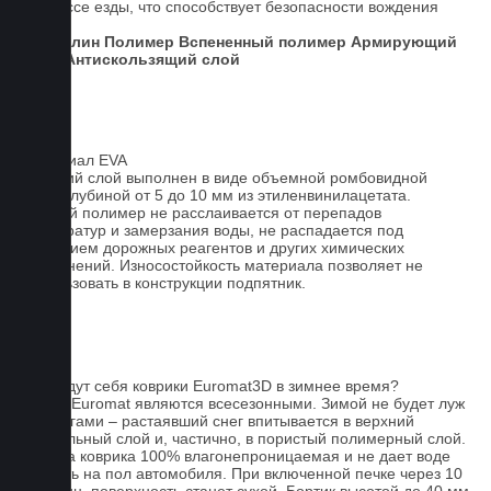
процессе езды, что способствует безопасности вождения
авто.
Ковролин
Полимер
Вспененный полимер
Армирующий
слой
Антискользящий слой
Материал EVA
Верхний слой выполнен в виде объемной ромбовидной
сетки глубиной от 5 до 10 мм из этиленвинилацетата.
Данный полимер не расслаивается от перепадов
температур и замерзания воды, не распадается под
действием дорожных реагентов и других химических
загрязнений. Износостойкость материала позволяет не
использовать в конструкции подпятник.
FAQ
Как ведут себя коврики Euromat3D в зимнее время?
Ковры Euromat являются всесезонными. Зимой не будет луж
под ногами – растаявший снег впитывается в верхний
текстильный слой и, частично, в пористый полимерный слой.
Основа коврика 100% влагонепроницаемая и не дает воде
попасть на пол автомобиля. При включенной печке через 10