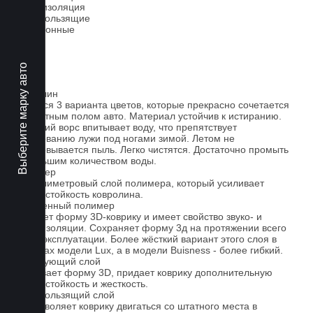
Теплоизоляция
Антискользящие
Всесезонные
Выберите марку авто
Ковролин
Имеется 3 варианта цветов, которые прекрасно сочетается
со штатным полом авто. Материал устойчив к истиранию.
Короткий ворс впитывает воду, что препятствует
образованию лужи под ногами зимой. Летом не
образовывается пыль. Легко чистятся. Достаточно промыть
небольшим количеством воды.
Полимер
1-миллиметровый слой полимера, который усиливает
износостойкость ковролина.
Вспененный полимер
Придает форму 3D-коврику и имеет свойство звуко- и
теплоизоляции. Сохраняет форму 3д на протяжении всего
срока эксплуатации. Более жёсткий вариант этого слоя в
ковриках модели Lux, а в модели Buisness - более гибкий.
Армирующий слой
Усиливает форму 3D, придает коврику дополнительную
износостойкость и жесткость.
Антискользящий слой
Не позволяет коврику двигаться со штатного места в