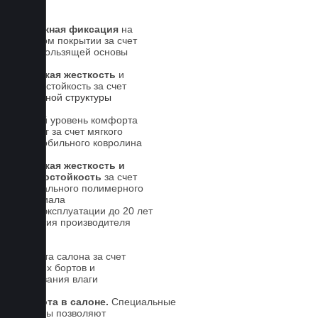
Надежная фиксация
на
штатном покрытии за счет
антискользящей основы
Высокая жесткость
и
износостойкость за счет
5-слойной структуры
Новый уровень комфорта
для ног за счет мягкого
автомобильного ковролина
Высокая жесткость и
износостойкость
за счет
специального полимерного
материала
Срок эксплуатации до 20 лет
Гарантия производителя
5 лет.
Чистота салона за счет
высоких бортов и
впитывания влаги
Чистота в салоне.
Специальные
выступы позволяют