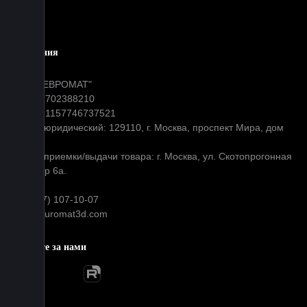
Блог
Компания
ООО "ЕВРОМАТ"
ИНН: 7702388210
ОГРН: 1157746737521
Адрес юридический: 129110, г. Москва, проспект Мира, дом
31
Адрес приемки/выдачи товара: г. Москва, ул. Скотопрогонная
д 35 стр 6а.
+7 (977) 107-10-07
info@euromat3d.com
Следите за нами