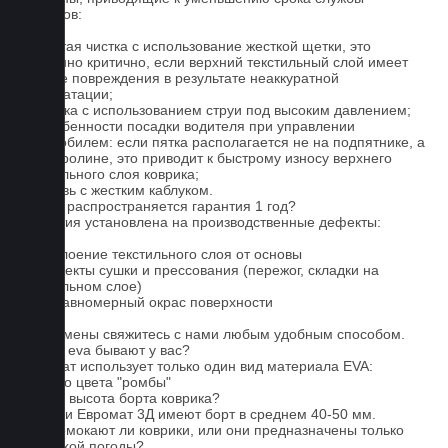
ковриков:
1. Частая чистка с использование жесткой щетки, это
особенно критично, если верхний текстильный слой имеет
мелкие повреждения в результате неаккуратной
эксплуатации;
2. Мойка с использованием струи под высоким давлением;
3. Особенности посадки водителя при управлении
автомобилем: если пятка располагается не на подпятнике, а
на ковролине, это приводит к быстрому износу верхнего
текстильного слоя коврика;
4. Обувь с жестким каблуком.
На что распространяется гарантия 1 год?
Гарантия установлена на производственные дефекты:
1. Отслоение текстильного слоя от основы
2. Дефекты сушки и прессования (пережог, складки на
текстильном слое)
3. Неравномерный окрас поверхности
Для замены свяжитесь с нами любым удобным способом.
Серые eva бывают у вас?
Евромат использует только один вид материала EVA:
черного цвета "ромбы"
Какова высота борта коврика?
Коврики Евромат 3Д имеют борт в среднем 40-50 мм.
Не промокают ли коврики, или они предназначены только
для сухой погоды?