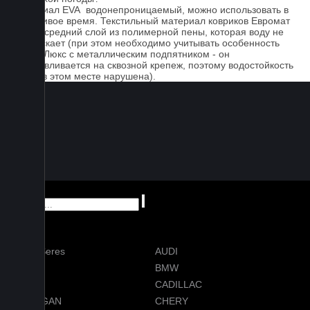
Материал EVA водонепроницаемый, можно использовать в
дождливое время. Текстильный материал ковриков Евромат
имеет средний слой из полимерной пены, которая воду не
пропускает (при этом необходимо учитывать особенность
серии Люкс с металлическим подпятником - он
устанавливается на сквозной крепеж, поэтому водостойкость
ковра в этом месте нарушена).
AITO Seres
AUDI
AVATR
BMW
BYD
CADILLAC
CHANGAN
CHERY