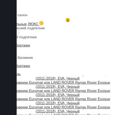
Коврики в салон
Главная
Каталог товаров
LAND ROVER
Range Rover Evoque
0
3D коврики Euromat для Range Rover Evoque (2011-2018), EVA,
3D текстильные
ЛЮКС
Черный
Металлический подпятник
Мы используем файлы cookies, продолжая пользоваться сайтом,
БИЗНЕС
Резиновый подпятник
вы принимаете нашу
политику конфиденциальности
.
3D Eva с бортами
Принять
3D Liner
Коврики в багажник
3D Eva с бортами
3D Текстиль