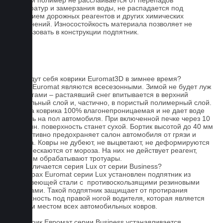
Данный полимер не расслаивается от перепадов
температур и замерзания воды, не распадается под
действием дорожных реагентов и других химических
загрязнений. Износостойкость материала позволяет не
использовать в конструкции подпятник.
FAQ
Как ведут себя коврики Euromat3D в зимнее время?
Ковры Euromat являются всесезонными. Зимой не будет луж
под ногами – растаявший снег впитывается в верхний
текстильный слой и, частично, в пористый полимерный слой.
Основа коврика 100% влагонепроницаемая и не дает воде
попасть на пол автомобиля. При включенной печке через 10
- 15 мин. поверхность станет сухой. Бортик высотой до 40 мм
эффективно предохраняет салон автомобиля от грязи и
мусора. Ковры не дубеют, не выцветают, не деформируются
и не трескаются от мороза. На них не действует реагент,
которым обрабатывают тротуары.
Чем отличается серия Lux от серии Business?
На коврах Euromat серии Lux установлен подпятник из
нержавеющей стали с противоскользящими резиновыми
вставками. Такой подпятник защищает от протирания
поверхность под правой ногой водителя, которая является
слабым местом всех автомобильных ковров.
На коврик Евромат серии Business устанавливается