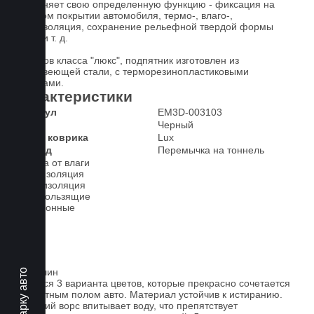
выполняет свою определенную функцию - фиксация на
штатном покрытии автомобиля, термо-, влаго-,
звукоизоляция, сохранение рельефной твердой формы
ковра и т. д.
У ковров класса "люкс", подпятник изготовлен из
нержавеющей стали, с терморезинопластиковыми
вставками.
Характеристики
Артикул
EM3D-003103
Цвет
Черный
Класс коврика
Lux
2-й ряд
Перемычка на тоннель
Защита от влаги
Шумоизоляция
Теплоизоляция
Антискользящие
Всесезонные
Ковролин
Имеется 3 варианта цветов, которые прекрасно сочетается
со штатным полом авто. Материал устойчив к истиранию.
Короткий ворс впитывает воду, что препятствует