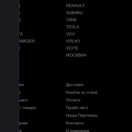
RAVON
RENAULT
SKODA
SUBARU
SUZUKI
TANK
TENET
TESLA
TOYOTA
VGV
VOLKSWAGEN
VOLVO
VOYAH
XCITE
ZEEKR
МОСКВИЧ
Меню
Гарантия
Доставка
Отзывы
Кэшбэк за отзыв
Самовывоз
Оплата
Возврат товара
Прайс-лист
FAQ
Наши Партнеры
Партнерам
Контакты
Новости
О компании