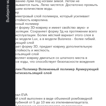
Выберите марку авто
образованию лужи под ногами зимой. Летом не
образовывается пыль. Легко чистятся. Достаточно промыть
небольшим количеством воды.
Полимер
1-миллиметровый слой полимера, который усиливает
износостойкость ковролина.
Вспененный полимер
Придает форму 3D-коврику и имеет свойство звуко- и
теплоизоляции. Сохраняет форму 3д на протяжении всего
срока эксплуатации. Более жёсткий вариант этого слоя в
ковриках модели Lux, а в модели Buisness - более гибкий.
Армирующий слой
Усиливает форму 3D, придает коврику дополнительную
износостойкость и жесткость.
Антискользящий слой
Не позволяет коврику двигаться со штатного места в
процессе езды, что способствует безопасности вождения
авто.
Ковролин
Полимер
Вспененный полимер
Армирующий
слой
Антискользящий слой
Материал EVA
Верхний слой выполнен в виде объемной ромбовидной
сетки глубиной от 5 до 10 мм из этиленвинилацетата.