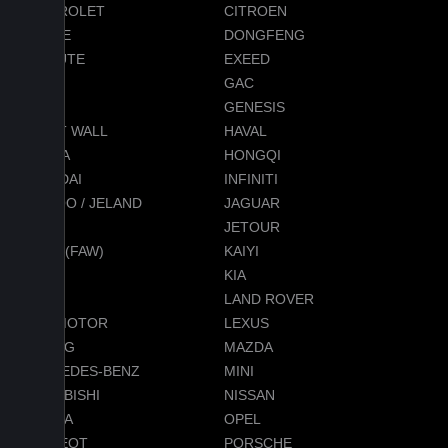
CHEVROLET
CITROEN
DODGE
DONGFENG
EVOLUTE
EXEED
FORD
GAC
GEELY
GENESIS
GREAT WALL
HAVAL
HONDA
HONGQI
HYUNDAI
INFINITI
JAECOO / JELAND
JAGUAR
JEEP
JETOUR
JETTA (FAW)
KAIYI
KGM
KIA
LADA
LAND ROVER
LEAPMOTOR
LEXUS
LIXIANG
MAZDA
MERCEDES-BENZ
MINI
MITSUBISHI
NISSAN
OMODA
OPEL
PEUGEOT
PORSCHE