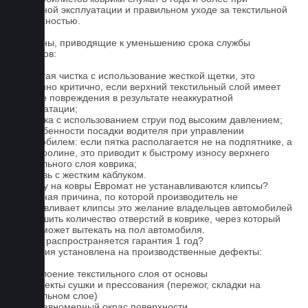
бережной эксплуатации и правильном уходе за текстильной
поверхностью.
Причины, приводящие к уменьшению срока службы
ковриков:
1. Частая чистка с использование жесткой щетки, это
особенно критично, если верхний текстильный слой имеет
мелкие повреждения в результате неаккуратной
эксплуатации;
2. Мойка с использованием струи под высоким давлением;
3. Особенности посадки водителя при управлении
автомобилем: если пятка располагается не на подпятнике, а
на ковролине, это приводит к быстрому износу верхнего
текстильного слоя коврика;
4. Обувь с жестким каблуком.
Почему на ковры Евромат не устанавливаются клипсы?
Основная причина, по которой производитель не
устанавливает клипсы это желание владельцев автомобилей
уменьшить количество отверстий в коврике, через который
влага может вытекать на пол автомобиля.
На что распространяется гарантия 1 год?
Гарантия установлена на производственные дефекты:
1. Отслоение текстильного слоя от основы
2. Дефекты сушки и прессования (пережог, складки на
текстильном слое)
3. Неравномерный окрас поверхности