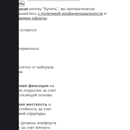
Нажимая кнопку “Купить”, вы автоматически
соглашаетесь
с политикой конфиденциальности
и
условиями оферты
Обувь остаётся
чистой
Нет неприятного
запаха
Не портятся от каблуков
на обуви
Надежная фиксация
на
штатном покрытии за счет
антискользящей основы
Высокая жесткость
и
износостойкость за счет
5-слойной структуры
Новый уровень комфорта
для ног за счет мягкого