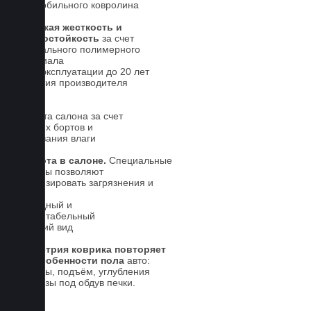
автомобильного ковролина
Высокая жесткость и
износостойкость
за счет
специального полимерного
материала
Срок эксплуатации до 20 лет
Гарантия производителя
5 лет.
Чистота салона за счет
высоких бортов и
впитывания влаги
Чистота в салоне.
Специальные
выступы позволяют
локализировать загрязнения и
влагу
Солидный и
презентабельный
внешний вид
Геометрия коврика повторяет
все особенности пола
авто:
выступы, подъём, углубления
и вырезы под обдув печки.