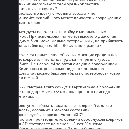
подпятник из нескользкого терморезинопластика.
Как ухаживать за коврами?
1.Не используйте щетку с жестким ворсом и не
прикладывайте усилий – это может привести к повреждению
текстильного слоя.
2. Рекомендуем использовать мойку с минимальным
давлением. При использовании мойки высокого давления
необходимо быть максимально осторожными, не приближать
распылитель ближе, чем 50 – 60 см к поверхности.
3. Допускается применение обычных моющих средств для
бытовых ковров или пены для удаления грязи с кузова
автомобиля. Не используйте автошампуни с содержанием
воска! Химически агрессивные жидкости автомасла
необходимо как можно быстрее убрать с поверхности ковра
сухой салфеткой.
4. Коврики быстрее всего сохнут в вертикальном положении.
Не сушите под прямыми лучами солнца – это приведет
к выцветанию.
5. Не советуем выбивать текстильные ковры об жесткие
поверхности, особенно в мокром состоянии.
Какой срок службы ковриков Euromat3D?
По статистике производителя, средний срок службы ковриков
Euromat 3D составляет не менее 1,5 лет. У многих
автомобилистов коврики служат 3 года и более при