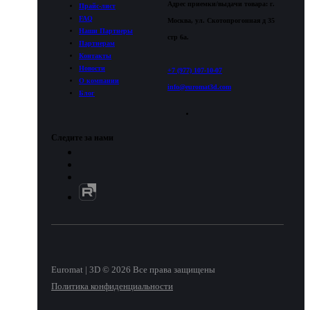
Адрес приемки/выдачи товара: г.
Прайс-лист
FAQ
Москва, ул. Скотопрогонная д 35
Наши Партнеры
стр 6а.
Партнерам
Контакты
Новости
+7 (977) 107-10-07
О компании
info@euromat3d.com
Блог
Следите за нами
Euromat | 3D © 2026 Все права защищены
Политика конфиденциальности