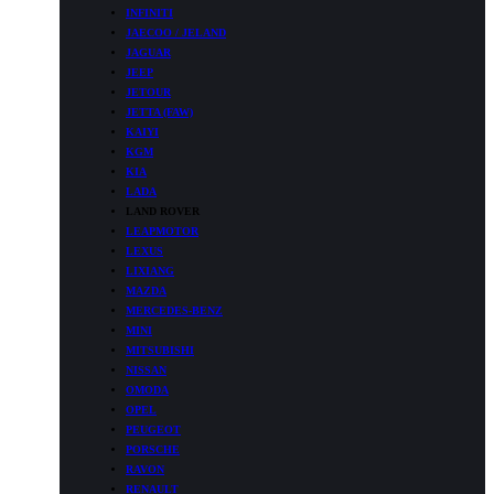
INFINITI
JAECOO / JELAND
JAGUAR
JEEP
JETOUR
JETTA (FAW)
KAIYI
KGM
KIA
LADA
LAND ROVER
LEAPMOTOR
LEXUS
LIXIANG
MAZDA
MERCEDES-BENZ
MINI
MITSUBISHI
NISSAN
OMODA
OPEL
PEUGEOT
PORSCHE
RAVON
RENAULT