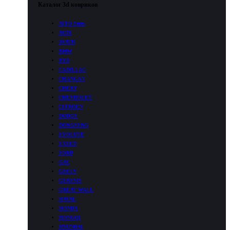
Каталог 3d ковриков
AITO Seres
AUDI
AVATR
BMW
BYD
CADILLAC
CHANGAN
CHERY
CHEVROLET
CITROEN
DODGE
DONGFENG
EVOLUTE
EXEED
FORD
GAC
GEELY
GENESIS
GREAT WALL
HAVAL
HONDA
HONGQI
HYUNDAI