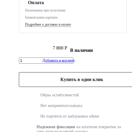
Оплата
Наличными при получении
Банковскими картами
Подробнее о доставке и оплате
7 800 Р
В наличии
Добавить в корзину
Купить в один клик
Обувь остаётся
чистой
Нет неприятного
запаха
Не портятся от каблуков
на обуви
Надежная фиксация
на
штатном покрытии за
счет
антискользящей основы