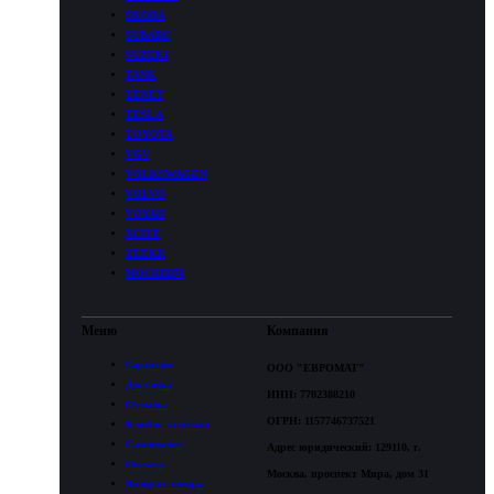
SKODA
SUBARU
SUZUKI
TANK
TENET
TESLA
TOYOTA
VGV
VOLKSWAGEN
VOLVO
VOYAH
XCITE
ZEEKR
МОСКВИЧ
Меню
Компания
Гарантия
ООО "ЕВРОМАТ"
Доставка
ИНН: 7702388210
Отзывы
ОГРН: 1157746737521
Кэшбэк за отзыв
Самовывоз
Адрес юридический: 129110, г.
Оплата
Москва, проспект Мира, дом 31
Возврат товара