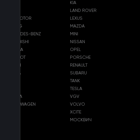
KGM
KIA
LADA
LAND ROVER
LEAPMOTOR
LEXUS
LIXIANG
MAZDA
MERCEDES-BENZ
MINI
MITSUBISHI
NISSAN
OMODA
OPEL
PEUGEOT
PORSCHE
RAVON
RENAULT
SKODA
SUBARU
SUZUKI
TANK
TENET
TESLA
TOYOTA
VGV
VOLKSWAGEN
VOLVO
VOYAH
XCITE
ZEEKR
МОСКВИЧ
Меню