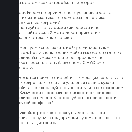
слабым местом всех автомобильных ковров.
На коврик Евромат серии Business устанавливается
подпятник из нескользкого терморезинопластика.
Как ухаживать за коврами?
1.Не используйте щетку с жестким ворсом и не
прикладывайте усилий – это может привести к
повреждению текстильного слоя.
2. Рекомендуем использовать мойку с минимальным
давлением. При использовании мойки высокого давления
необходимо быть максимально осторожными, не
приближать распылитель ближе, чем 50 – 60 см к
поверхности.
3. Допускается применение обычных моющих средств для
бытовых ковров или пены для удаления грязи с кузова
автомобиля. Не используйте автошампуни с содержанием
воска! Химически агрессивные жидкости автомасла
необходимо как можно быстрее убрать с поверхности
ковра сухой салфеткой.
4. Коврики быстрее всего сохнут в вертикальном
положении. Не сушите под прямыми лучами солнца – это
приведет к выцветанию.