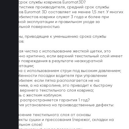
Какой срок службы ковриков Euromat3D?
По статистике производителя, средний срок службы
ковриков Euromat 3D составляет не менее 1,5 лет. У многих
автомобилистов коврики служат 3 года и более при
бережной эксплуатации и правильном уходе за
текстильной поверхностью.
Причины, приводящие к уменьшению срока службы
ковриков:
1. Частая чистка с использование жесткой щетки, это
особенно критично, если верхний текстильный слой имеет
мелкие повреждения в результате неаккуратной
эксплуатации;
2. Мойка с использованием струи под высоким давлением;
3. Особенности посадки водителя при управлении
автомобилем: если пятка располагается не на
подпятнике, а на ковролине, это приводит к быстрому
износу верхнего текстильного слоя коврика;
4. Обувь с жестким каблуком.
На что распространяется гарантия 1 год?
Гарантия установлена на производственные дефекты:
1. Отслоение текстильного слоя от основы
2. Дефекты сушки и прессования (пережог, складки на
текстильном слое)