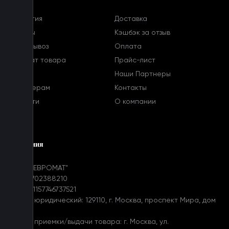
Гарантия
Доставка
Отзывы
Кэшбэк за отзыв
Самовывоз
Оплата
Возврат товара
Прайс-лист
FAQ
Наши Партнеры
Партнерам
Контакты
Новости
О компании
Блог
Компания
ООО "ЕВРОМАТ"
ИНН: 7702388210
ОГРН: 1157746737521
Адрес юридический: 129110, г. Москва, проспект Мира, дом
31
Адрес приемки/выдачи товара: г. Москва, ул.