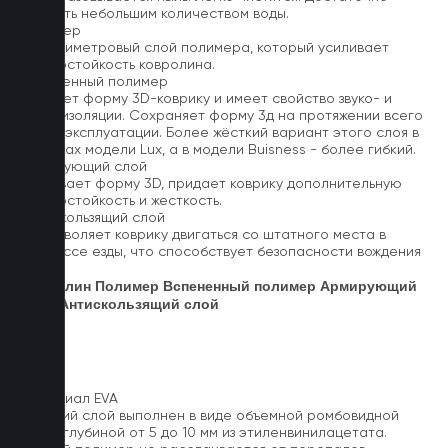
промыть небольшим количеством воды.
Полимер
1-миллиметровый слой полимера, который усиливает
износостойкость ковролина.
Вспененный полимер
Придает форму 3D-коврику и имеет свойство звуко- и
теплоизоляции. Сохраняет форму 3д на протяжении всего
срока эксплуатации. Более жёсткий вариант этого слоя в
ковриках модели Lux, а в модели Buisness - более гибкий.
Армирующий слой
Усиливает форму 3D, придает коврику дополнительную
износостойкость и жесткость.
Антискользящий слой
Не позволяет коврику двигаться со штатного места в
процессе езды, что способствует безопасности вождения
авто.
Ковролин
Полимер
Вспененный полимер
Армирующий
слой
Антискользящий слой
Материал EVA
Верхний слой выполнен в виде объемной ромбовидной
сетки глубиной от 5 до 10 мм из этиленвинилацетата.