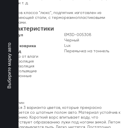
ковра и т. д.
У ковров класса "люкс", подпятник изготовлен из
нержавеющей стали, с терморезинопластиковыми
вставками.
Характеристики
Артикул
EM3D-005308
Цвет
Черный
Выберите марку авто
Класс коврика
Lux
2-й ряд
Перемычка на тоннель
Защита от влаги
Шумоизоляция
Теплоизоляция
Антискользящие
Всесезонные
Ковролин
Имеется 3 варианта цветов, которые прекрасно
сочетается со штатным полом авто. Материал устойчив к
истиранию. Короткий ворс впитывает воду, что
препятствует образованию лужи под ногами зимой. Летом
не образовывается пыль. Легко чистятся. Достаточно