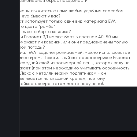
3. Неравномерный окрас поверхности
Для замены свяжитесь с нами любым удобным способом.
Серые eva бывают у вас?
Евромат использует только один вид материала EVA:
черного цвета "ромбы"
Какова высота борта коврика?
Коврики Евромат 3Д имеют борт в среднем 40-50 мм.
Не промокают ли коврики, или они предназначены только
для сухой погоды?
Материал EVA водонепроницаемый, можно использовать в
дождливое время. Текстильный материал ковриков Евромат
имеет средний слой из полимерной пены, которая воду не
пропускает (при этом необходимо учитывать особенность
серии Люкс с металлическим подпятником - он
устанавливается на сквозной крепеж, поэтому
водостойкость ковра в этом месте нарушена).