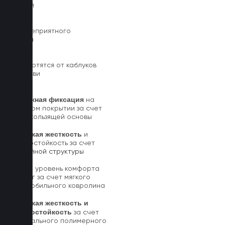
чистой
Нет неприятного
запаха
Не портятся от каблуков
на обуви
Надежная фиксация
на
штатном покрытии за счет
антискользящей основы
Высокая жесткость
и
износостойкость за счет
5-слойной структуры
Новый уровень комфорта
для ног за счет мягкого
автомобильного ковролина
Высокая жесткость и
износостойкость
за счет
специального полимерного