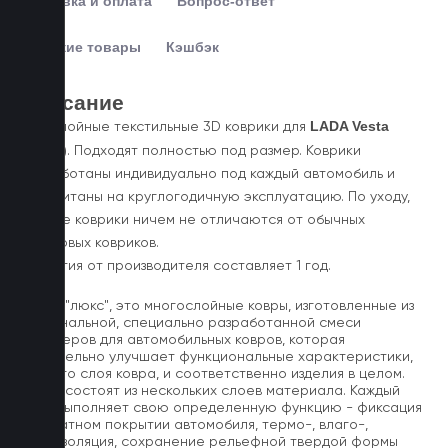
Доставка и оплата
Вопрос-ответ
Похожие товары
Кэшбэк
Описание
LADA Vesta
Пятислойные текстильные 3D коврики для
(2015-)
. Подходят полностью под размер. Коврики
разработаны индивидуально под каждый автомобиль и
рассчитаны на круглогодичную эксплуатацию. По уходу,
данные коврики ничем не отличаются от обычных
резиновых ковриков.
Гарантия от производителя составляет 1 год.
Ковры "люкс", это многослойные ковры, изготовленные из
оригинальной, специально разработанной смеси
полимеров для автомобильных ковров, которая
значительно улучшает функциональные характеристики,
каждого слоя ковра, и соответственно изделия в целом.
Ковры состоят из нескольких слоев материала. Каждый
слой выполняет свою определенную функцию - фиксация
на штатном покрытии автомобиля, термо-, влаго-,
звукоизоляция, сохранение рельефной твердой формы