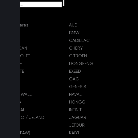
AITO Seres
AUDI
AVATR
BMW
BYD
CADILLAC
CHANGAN
CHERY
CHEVROLET
CITROEN
DODGE
DONGFENG
EVOLUTE
EXEED
FORD
GAC
GEELY
GENESIS
GREAT WALL
HAVAL
HONDA
HONGQI
HYUNDAI
INFINITI
JAECOO / JELAND
JAGUAR
JEEP
JETOUR
JETTA (FAW)
KAIYI