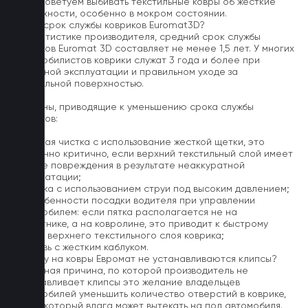
5. Не советуем выбивать текстильные ковры об жесткие
поверхности, особенно в мокром состоянии.
Какой срок службы ковриков Euromat3D?
По статистике производителя, средний срок службы
ковриков Euromat 3D составляет не менее 1,5 лет. У многих
автомобилистов коврики служат 3 года и более при
бережной эксплуатации и правильном уходе за
текстильной поверхностью.
Причины, приводящие к уменьшению срока службы
ковриков:
1. Частая чистка с использование жесткой щетки, это
особенно критично, если верхний текстильный слой имеет
мелкие повреждения в результате неаккуратной
эксплуатации;
2. Мойка с использованием струи под высоким давлением;
3. Особенности посадки водителя при управлении
автомобилем: если пятка располагается не на
подпятнике, а на ковролине, это приводит к быстрому
износу верхнего текстильного слоя коврика;
4. Обувь с жестким каблуком.
Почему на ковры Евромат не устанавливаются клипсы?
Основная причина, по которой производитель не
устанавливает клипсы это желание владельцев
автомобилей уменьшить количество отверстий в коврике,
через который влага может вытекать на пол автомобиля.