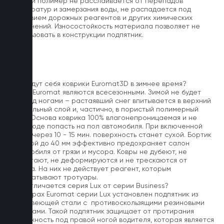
Данный полимер не расслаивается от перепадов
температур и замерзания воды, не распадается под
действием дорожных реагентов и других химических
загрязнений. Износостойкость материала позволяет не
использовать в конструкции подпятник.
FAQ
Как ведут себя коврики Euromat3D в зимнее время?
Ковры Euromat являются всесезонными. Зимой не будет
луж под ногами – растаявший снег впитывается в верхний
текстильный слой и, частично, в пористый полимерный
слой. Основа коврика 100% влагонепроницаемая и не
дает воде попасть на пол автомобиля. При включенной
печке через 10 - 15 мин. поверхность станет сухой. Бортик
высотой до 40 мм эффективно предохраняет салон
автомобиля от грязи и мусора. Ковры не дубеют, не
выцветают, не деформируются и не трескаются от
мороза. На них не действует реагент, которым
обрабатывают тротуары.
Чем отличается серия Lux от серии Business?
На коврах Euromat серии Lux установлен подпятник из
нержавеющей стали с противоскользящими резиновыми
вставками. Такой подпятник защищает от протирания
поверхность под правой ногой водителя, которая является