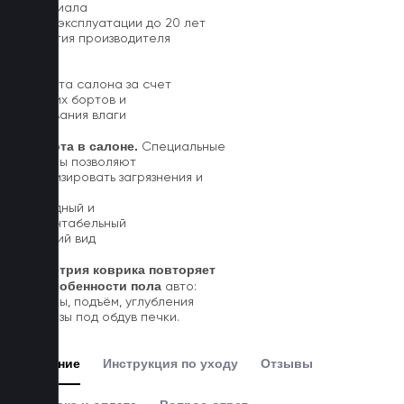
материала
Срок эксплуатации до 20 лет
Гарантия производителя
5 лет.
Чистота салона за счет
высоких бортов и
впитывания влаги
Чистота в салоне.
Специальные
выступы позволяют
локализировать загрязнения и
влагу
Солидный и
презентабельный
внешний вид
Геометрия коврика повторяет
все особенности пола
авто:
выступы, подъём, углубления
и вырезы под обдув печки.
Описание
Инструкция по уходу
Отзывы