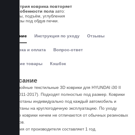
Геометрия коврика повторяет
все особенности пола
авто:
выступы, подъём, углубления
и вырезы под обдув печки.
Описание
Инструкция по уходу
Отзывы
Доставка и оплата
Вопрос-ответ
Похожие товары
Кэшбэк
Описание
Пятислойные текстильные 3D коврики для HYUNDAI i30 II
(GD, 2011-2017). Подходят полностью под размер. Коврики
разработаны индивидуально под каждый автомобиль и
рассчитаны на круглогодичную эксплуатацию. По уходу
данные коврики ничем не отличаются от обычных резиновых
ковриков.
Гарантия от производителя составляет 1 год.