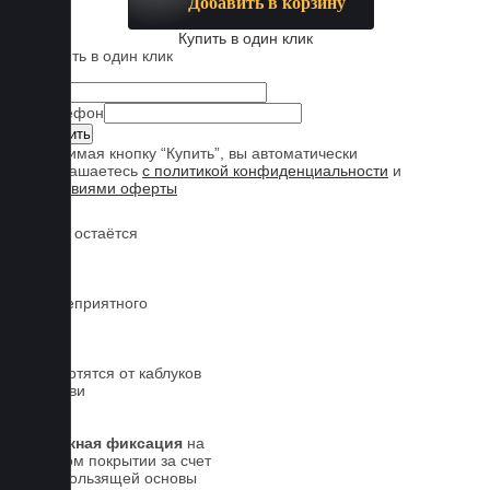
Добавить в корзину
Купить в один клик
Купить в один клик
Имя
Телефон
Нажимая кнопку “Купить”, вы автоматически
соглашаетесь
с политикой конфиденциальности
и
условиями оферты
Обувь остаётся
чистой
Нет неприятного
запаха
Не портятся от каблуков
на обуви
Надежная фиксация
на
штатном покрытии за счет
антискользящей основы