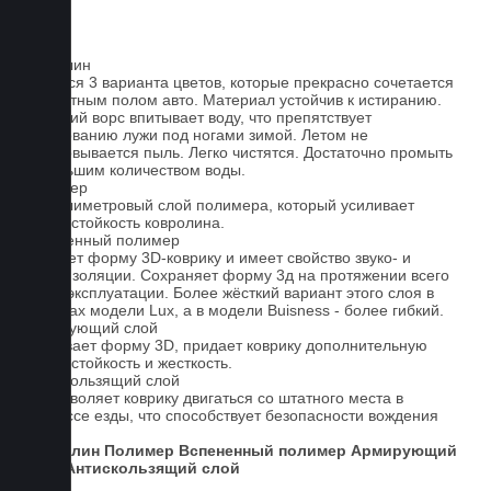
Ковролин
Имеется 3 варианта цветов, которые прекрасно сочетается
со штатным полом авто. Материал устойчив к истиранию.
Короткий ворс впитывает воду, что препятствует
образованию лужи под ногами зимой. Летом не
образовывается пыль. Легко чистятся. Достаточно промыть
небольшим количеством воды.
Полимер
1-миллиметровый слой полимера, который усиливает
износостойкость ковролина.
Вспененный полимер
Придает форму 3D-коврику и имеет свойство звуко- и
теплоизоляции. Сохраняет форму 3д на протяжении всего
срока эксплуатации. Более жёсткий вариант этого слоя в
ковриках модели Lux, а в модели Buisness - более гибкий.
Армирующий слой
Усиливает форму 3D, придает коврику дополнительную
износостойкость и жесткость.
Антискользящий слой
Не позволяет коврику двигаться со штатного места в
процессе езды, что способствует безопасности вождения
авто.
Ковролин
Полимер
Вспененный полимер
Армирующий
слой
Антискользящий слой