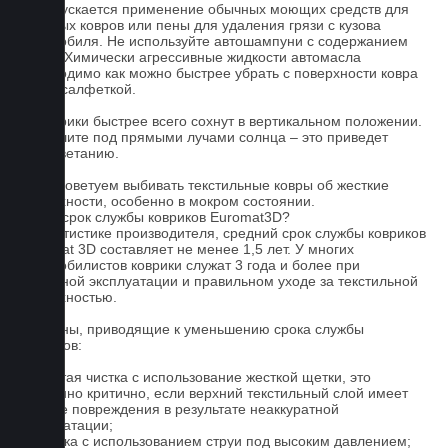
3. Допускается применение обычных моющих средств для
бытовых ковров или пены для удаления грязи с кузова
автомобиля. Не используйте автошампуни с содержанием
воска! Химически агрессивные жидкости автомасла
необходимо как можно быстрее убрать с поверхности ковра
сухой салфеткой.
4. Коврики быстрее всего сохнут в вертикальном положении.
Не сушите под прямыми лучами солнца – это приведет
к выцветанию.
5. Не советуем выбивать текстильные ковры об жесткие
поверхности, особенно в мокром состоянии.
Какой срок службы ковриков Euromat3D?
По статистике производителя, средний срок службы ковриков
Euromat 3D составляет не менее 1,5 лет. У многих
автомобилистов коврики служат 3 года и более при
бережной эксплуатации и правильном уходе за текстильной
поверхностью.
Причины, приводящие к уменьшению срока службы
ковриков:
1. Частая чистка с использование жесткой щетки, это
особенно критично, если верхний текстильный слой имеет
мелкие повреждения в результате неаккуратной
эксплуатации;
2. Мойка с использованием струи под высоким давлением;