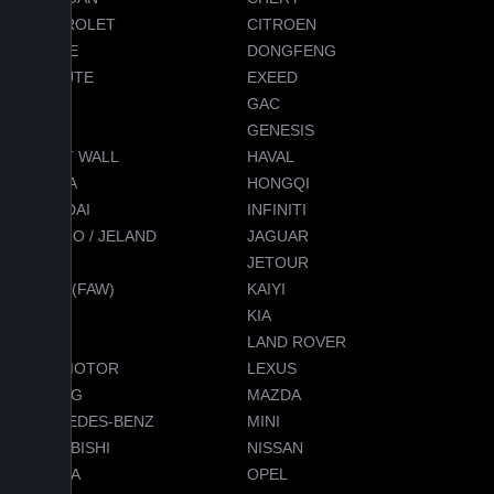
CHEVROLET
CITROEN
DODGE
DONGFENG
EVOLUTE
EXEED
FORD
GAC
GEELY
GENESIS
GREAT WALL
HAVAL
HONDA
HONGQI
HYUNDAI
INFINITI
JAECOO / JELAND
JAGUAR
JEEP
JETOUR
JETTA (FAW)
KAIYI
KGM
KIA
LADA
LAND ROVER
LEAPMOTOR
LEXUS
LIXIANG
MAZDA
MERCEDES-BENZ
MINI
MITSUBISHI
NISSAN
OMODA
OPEL