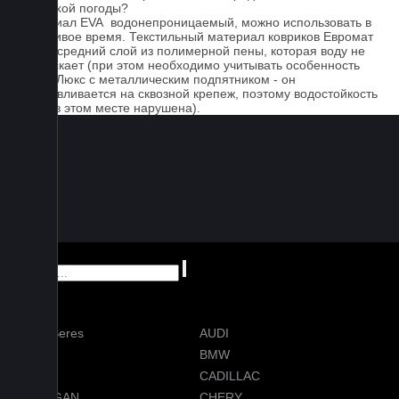
для сухой погоды?
Материал EVA водонепроницаемый, можно использовать в
дождливое время. Текстильный материал ковриков Евромат
имеет средний слой из полимерной пены, которая воду не
пропускает (при этом необходимо учитывать особенность
серии Люкс с металлическим подпятником - он
устанавливается на сквозной крепеж, поэтому водостойкость
ковра в этом месте нарушена).
AITO Seres
AUDI
AVATR
BMW
BYD
CADILLAC
CHANGAN
CHERY