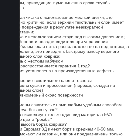
Причины, приводящие к уменьшению срока службы
ковриков:
1. Частая чистка с использование жесткой щетки, это
особенно критично, если верхний текстильный слой имеет
мелкие повреждения в результате неаккуратной
эксплуатации;
2. Мойка с использованием струи под высоким давлением;
3. Особенности посадки водителя при управлении
автомобилем: если пятка располагается не на подпятнике, а
на ковролине, это приводит к быстрому износу верхнего
текстильного слоя коврика;
4. Обувь с жестким каблуком.
На что распространяется гарантия 1 год?
Гарантия установлена на производственные дефекты:
1. Отслоение текстильного слоя от основы
2. Дефекты сушки и прессования (пережог, складки на
текстильном слое)
3. Неравномерный окрас поверхности
Для замены свяжитесь с нами любым удобным способом.
Серые eva бывают у вас?
Евромат использует только один вид материала EVA:
черного цвета "ромбы"
Какова высота борта коврика?
Коврики Евромат 3Д имеют борт в среднем 40-50 мм.
Не промокают ли коврики, или они предназначены только