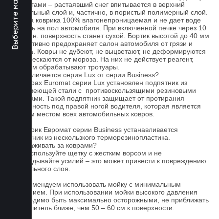
Выберите марку авто
под ногами – растаявший снег впитывается в верхний
текстильный слой и, частично, в пористый полимерный слой.
Основа коврика 100% влагонепроницаемая и не дает воде
попасть на пол автомобиля. При включенной печке через 10
- 15 мин. поверхность станет сухой. Бортик высотой до 40 мм
эффективно предохраняет салон автомобиля от грязи и
мусора. Ковры не дубеют, не выцветают, не деформируются
и не трескаются от мороза. На них не действует реагент,
которым обрабатывают тротуары.
Чем отличается серия Lux от серии Business?
На коврах Euromat серии Lux установлен подпятник из
нержавеющей стали с противоскользящими резиновыми
вставками. Такой подпятник защищает от протирания
поверхность под правой ногой водителя, которая является
слабым местом всех автомобильных ковров.
На коврик Евромат серии Business устанавливается
подпятник из нескользкого терморезинопластика.
Как ухаживать за коврами?
1.Не используйте щетку с жестким ворсом и не
прикладывайте усилий – это может привести к повреждению
текстильного слоя.
2. Рекомендуем использовать мойку с минимальным
давлением. При использовании мойки высокого давления
необходимо быть максимально осторожными, не приближать
распылитель ближе, чем 50 – 60 см к поверхности.