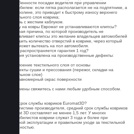
3. Особенности посадки водителя при управлении
автомобилем: если пятка располагается не на подпятнике, а
на ковролине, это приводит к быстрому износу верхнего
текстильного слоя коврика;
4. Обувь с жестким каблуком.
Почему на ковры Евромат не устанавливаются клипсы?
Основная причина, по которой производитель не
устанавливает клипсы это желание владельцев автомобилей
уменьшить количество отверстий в коврике, через который
влага может вытекать на пол автомобиля.
На что распространяется гарантия 1 год?
Гарантия установлена на производственные дефекты:
1. Отслоение текстильного слоя от основы
2. Дефекты сушки и прессования (пережог, складки на
текстильном слое)
3. Неравномерный окрас поверхности
Для замены свяжитесь с нами любым удобным способом.
FAQ
Какой срок службы ковриков Euromat3D?
По статистике производителя, средний срок службы ковриков
Euromat 3D составляет не менее 1,5 лет. У многих
автомобилистов коврики служат 3 года и более при
бережной эксплуатации и правильном уходе за текстильной
поверхностью.