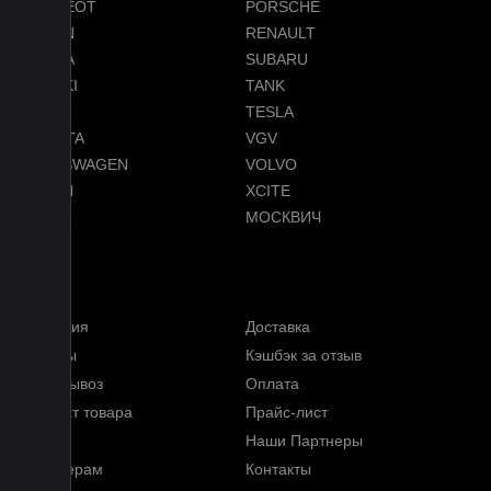
PEUGEOT
PORSCHE
RAVON
RENAULT
SKODA
SUBARU
SUZUKI
TANK
TENET
TESLA
TOYOTA
VGV
VOLKSWAGEN
VOLVO
VOYAH
XCITE
ZEEKR
МОСКВИЧ
Меню
Гарантия
Доставка
Отзывы
Кэшбэк за отзыв
Самовывоз
Оплата
Возврат товара
Прайс-лист
FAQ
Наши Партнеры
Партнерам
Контакты