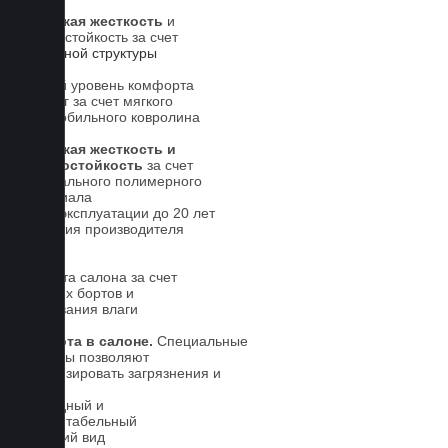
Высокая жесткость
и
износостойкость за счет
5-слойной структуры
Новый уровень комфорта
для ног за счет мягкого
автомобильного ковролина
Высокая жесткость и
износостойкость
за счет
специального полимерного
материала
Срок эксплуатации до 20 лет
Гарантия производителя
5 лет.
Чистота салона за счет
высоких бортов и
впитывания влаги
Чистота в салоне.
Специальные
выступы позволяют
локализировать загрязнения и
влагу
Солидный и
презентабельный
внешний вид