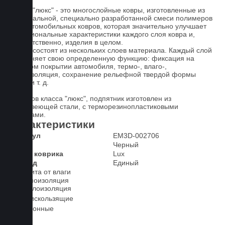
Ковры "люкс" - это многослойные ковры, изготовленные из
оригинальной, специально разработанной смеси полимеров
для автомобильных ковров, которая значительно улучшает
функциональные характеристики каждого слоя ковра и,
соответственно, изделия в целом.
Ковры состоят из нескольких слоев материала. Каждый слой
выполняет свою определенную функцию: фиксация на
штатном покрытии автомобиля, термо-, влаго-,
звукоизоляция, сохранение рельефной твердой формы
ковра и т. д.
У ковров класса "люкс", подпятник изготовлен из
нержавеющей стали, с терморезинопластиковыми
вставками.
Характеристики
Артикул
EM3D-002706
Цвет
Черный
Класс коврика
Lux
2-й ряд
Единый
Защита от влаги
Шумоизоляция
Теплоизоляция
Антискользящие
Всесезонные