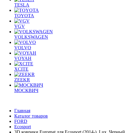
TESLA
TOYOTA
VGV
VOLKSWAGEN
VOLVO
VOYAH
XCITE
ZEEKR
МОСКВИЧ
Главная
Каталог товаров
FORD
Ecosport
3D коврики Euromat для Ecosport (2014-), Lux, Черный