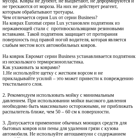
мусора. Ковры не дубеют, не выцветают, не деформируются и
не трескаются от мороза. На них не действует реагент,
которым обрабатывают тротуары.
Чем отличается серия Lux от серии Business?
На коврах Euromat серии Lux установлен подпятник из
нержавеющей стали с противоскользящими резиновыми
вставками. Такой подпятник защищает от протирания
поверхность под правой ногой водителя, которая является
слабым местом всех автомобильных ковров.
На коврик Евромат серии Business устанавливается подпятник
из нескользкого терморезинопластика.
Как ухаживать за коврами?
1.Не используйте щетку с жестким ворсом и не
прикладывайте усилий – это может привести к повреждению
текстильного слоя.
2. Рекомендуем использовать мойку с минимальным
давлением. При использовании мойки высокого давления
необходимо быть максимально осторожными, не приближать
распылитель ближе, чем 50 – 60 см к поверхности.
3. Допускается применение обычных моющих средств для
бытовых ковров или пены для удаления грязи с кузова
автомобиля. Не используйте автошампуни с содержанием