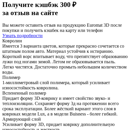
Получите
кэшбэк 300 ₽
за отзыв на сайте
Вы можете оставить отзыв на продукцию Euromat 3D после
покупки и получить кэшбек на карту или телефон
Узнать подробности
Ковролин
Имеется 3 варианта цветов, которые прекрасно сочетается со
штатным полом авто. Материал устойчив к истиранию.
Короткий ворс впитывает воду, что препятствует образованию
лужи под ногами зимой. Летом не образовывается пыль.
Легко чистятся. Достаточно промыть небольшим количеством
воды.
Полимер
1-миллиметровый слой полимера, который усиливает
износостойкость ковролина.
Вспененный полимер
Придает форму 3D-коврику и имеет свойство звуко- и
теплоизоляции. Сохраняет форму 3д на протяжении всего
срока эксплуатации. Более жёсткий вариант этого слоя в
ковриках модели Lux, а в модели Buisness - более гибкий.
Армирующий слой
Усиливает форму 3D, придает коврику дополнительную
износостойкость и жесткость.