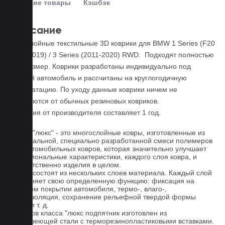
Похожие товары
Кэшбэк
Описание
Пятислойные текстильные 3D коврики для BMW 1 Series (F20
2011-2019) / 3 Series (2011-2020) RWD. Подходят полностью
под размер. Коврики разработаны индивидуально под
каждый автомобиль и рассчитаны на круглогодичную
эксплуатацию. По уходу данные коврики ничем не
отличаются от обычных резиновых ковриков.
Гарантия от производителя составляет 1 год.
Ковры "люкс" - это многослойные ковры, изготовленные из
оригинальной, специально разработанной смеси полимеров
для автомобильных ковров, которая значительно улучшает
функциональные характеристики, каждого слоя ковра, и
соответственно изделия в целом.
Ковры состоят из нескольких слоев материала. Каждый слой
выполняет свою определенную функцию: фиксация на
штатном покрытии автомобиля, термо-, влаго-,
звукоизоляция, сохранение рельефной твердой формы
ковра и т. д.
У ковров класса "люкс подпятник изготовлен из
нержавеющей стали с терморезинопластиковыми вставками.