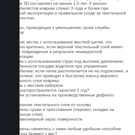
Euromat 3D составляет не менее 1,5 лет. У многих
автомобилистов коврики служат 3 года и более при
бережной эксплуатации и правильном уходе за текстильной
поверхностью.
Причины, приводящие к уменьшению срока службы
ковриков:
1. Частая чистка с использование жесткой щетки, это
особенно критично, если верхний текстильный слой имеет
мелкие повреждения в результате неаккуратной
эксплуатации;
2. Мойка с использованием струи под высоким давлением;
3. Особенности посадки водителя при управлении
автомобилем: если пятка располагается не на подпятнике, а
на ковролине, это приводит к быстрому износу верхнего
текстильного слоя коврика;
4. Обувь с жестким каблуком.
На что распространяется гарантия 1 год?
Гарантия установлена на производственные дефекты:
1. Отслоение текстильного слоя от основы
2. Дефекты сушки и прессования (пережог, складки на
текстильном слое)
3. Неравномерный окрас поверхности
Для замены свяжитесь с нами любым удобным способом.
Серые eva бывают у вас?