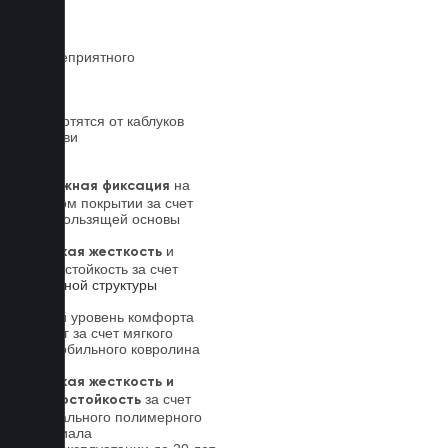
чистой
Нет неприятного
запаха
Не портятся от каблуков
на обуви
на
Надежная фиксация
штатном покрытии за счет
антискользящей основы
и
Высокая жесткость
износостойкость за счет
5-слойной структуры
Новый уровень комфорта
для ног за счет мягкого
автомобильного ковролина
Высокая жесткость и
за счет
износостойкость
специального полимерного
материала