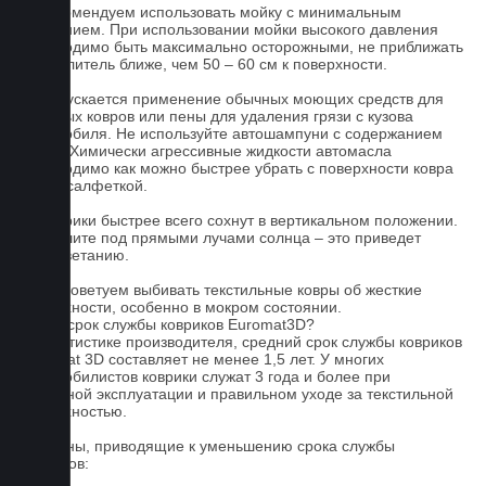
2. Рекомендуем использовать мойку с минимальным
давлением. При использовании мойки высокого давления
необходимо быть максимально осторожными, не приближать
распылитель ближе, чем 50 – 60 см к поверхности.
3. Допускается применение обычных моющих средств для
бытовых ковров или пены для удаления грязи с кузова
автомобиля. Не используйте автошампуни с содержанием
воска! Химически агрессивные жидкости автомасла
необходимо как можно быстрее убрать с поверхности ковра
сухой салфеткой.
4. Коврики быстрее всего сохнут в вертикальном положении.
Не сушите под прямыми лучами солнца – это приведет
к выцветанию.
5. Не советуем выбивать текстильные ковры об жесткие
поверхности, особенно в мокром состоянии.
Какой срок службы ковриков Euromat3D?
По статистике производителя, средний срок службы ковриков
Euromat 3D составляет не менее 1,5 лет. У многих
автомобилистов коврики служат 3 года и более при
бережной эксплуатации и правильном уходе за текстильной
поверхностью.
Причины, приводящие к уменьшению срока службы
ковриков: