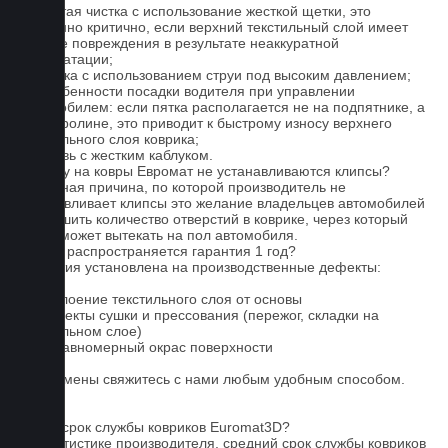
1. Частая чистка с использование жесткой щетки, это
особенно критично, если верхний текстильный слой имеет
мелкие повреждения в результате неаккуратной
эксплуатации;
2. Мойка с использованием струи под высоким давлением;
3. Особенности посадки водителя при управлении
автомобилем: если пятка располагается не на подпятнике, а
на ковролине, это приводит к быстрому износу верхнего
текстильного слоя коврика;
4. Обувь с жестким каблуком.
Почему на ковры Евромат не устанавливаются клипсы?
Основная причина, по которой производитель не
устанавливает клипсы это желание владельцев автомобилей
уменьшить количество отверстий в коврике, через который
влага может вытекать на пол автомобиля.
На что распространяется гарантия 1 год?
Гарантия установлена на производственные дефекты:
1. Отслоение текстильного слоя от основы
2. Дефекты сушки и прессования (пережог, складки на
текстильном слое)
3. Неравномерный окрас поверхности
Для замены свяжитесь с нами любым удобным способом.
FAQ
Какой срок службы ковриков Euromat3D?
По статистике производителя, средний срок службы ковриков