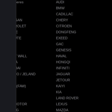
AITO Seres
AUDI
AVATR
BMW
BYD
CADILLAC
CHANGAN
CHERY
CHEVROLET
CITROEN
DODGE
DONGFENG
EVOLUTE
EXEED
FORD
GAC
GEELY
GENESIS
GREAT WALL
HAVAL
HONDA
HONGQI
HYUNDAI
INFINITI
JAECOO / JELAND
JAGUAR
JEEP
JETOUR
JETTA (FAW)
KAIYI
KGM
KIA
LADA
LAND ROVER
LEAPMOTOR
LEXUS
LIXIANG
MAZDA