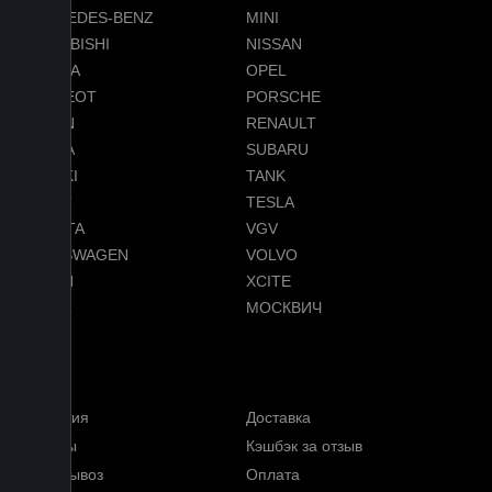
MERCEDES-BENZ
MINI
MITSUBISHI
NISSAN
OMODA
OPEL
PEUGEOT
PORSCHE
RAVON
RENAULT
SKODA
SUBARU
SUZUKI
TANK
TENET
TESLA
TOYOTA
VGV
VOLKSWAGEN
VOLVO
VOYAH
XCITE
ZEEKR
МОСКВИЧ
Меню
Гарантия
Доставка
Отзывы
Кэшбэк за отзыв
Самовывоз
Оплата