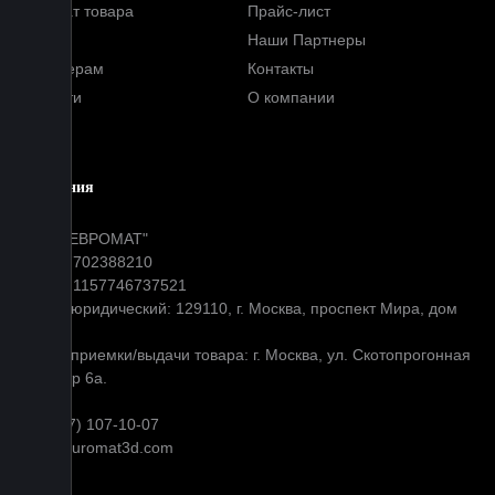
Возврат товара
Прайс-лист
FAQ
Наши Партнеры
Партнерам
Контакты
Новости
О компании
Блог
Компания
ООО "ЕВРОМАТ"
ИНН: 7702388210
ОГРН: 1157746737521
Адрес юридический: 129110, г. Москва, проспект Мира, дом
31
Адрес приемки/выдачи товара: г. Москва, ул. Скотопрогонная
д 35 стр 6а.
+7 (977) 107-10-07
info@euromat3d.com