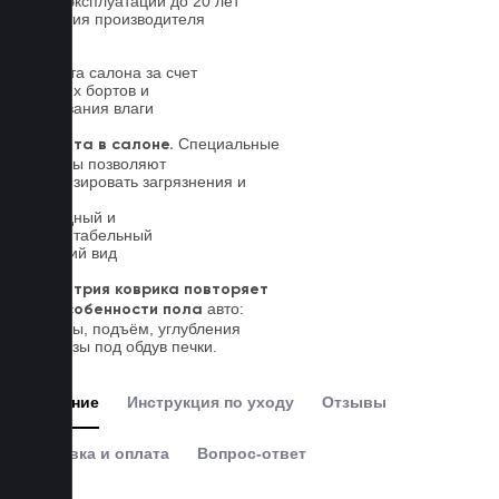
Срок эксплуатации до 20 лет
Гарантия производителя
5 лет.
Чистота салона за счет
высоких бортов и
впитывания влаги
Специальные
Чистота в салоне.
выступы позволяют
локализировать загрязнения и
влагу
Солидный и
презентабельный
внешний вид
Геометрия коврика повторяет
авто:
все особенности пола
выступы, подъём, углубления
и вырезы под обдув печки.
Описание
Инструкция по уходу
Отзывы
Доставка и оплата
Вопрос-ответ