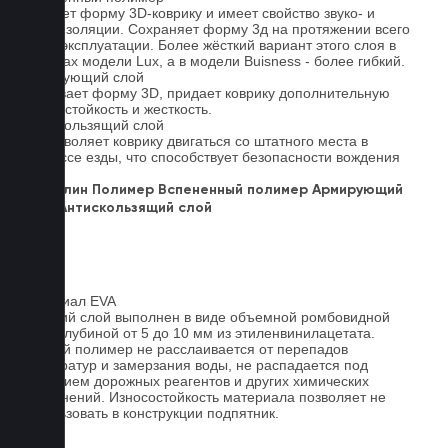
Придает форму 3D-коврику и имеет свойство звуко- и
теплоизоляции. Сохраняет форму 3д на протяжении всего
срока эксплуатации. Более жёсткий вариант этого слоя в
ковриках модели Lux, а в модели Buisness - более гибкий.
Армирующий слой
Усиливает форму 3D, придает коврику дополнительную
износостойкость и жесткость.
Антискользящий слой
Не позволяет коврику двигаться со штатного места в
процессе езды, что способствует безопасности вождения
авто.
Ковролин
Полимер
Вспененный полимер
Армирующий
слой
Антискользящий слой
Материал EVA
Верхний слой выполнен в виде объемной ромбовидной
сетки глубиной от 5 до 10 мм из этиленвинилацетата.
Данный полимер не расслаивается от перепадов
температур и замерзания воды, не распадается под
действием дорожных реагентов и других химических
загрязнений. Износостойкость материала позволяет не
использовать в конструкции подпятник.