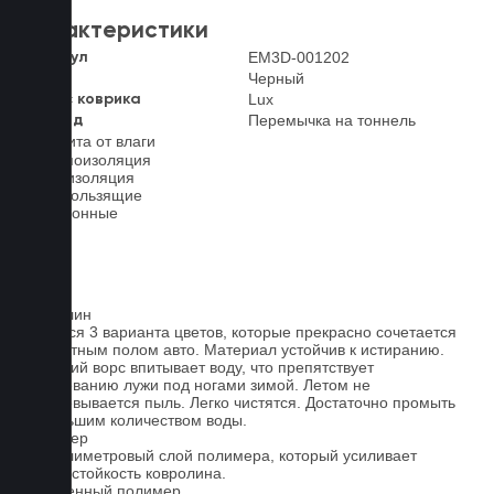
Характеристики
EM3D-001202
Артикул
Черный
Цвет
Lux
Класс коврика
Перемычка на тоннель
2-й ряд
Защита от влаги
Шумоизоляция
Теплоизоляция
Антискользящие
Всесезонные
Ковролин
Имеется 3 варианта цветов, которые прекрасно сочетается
со штатным полом авто. Материал устойчив к истиранию.
Короткий ворс впитывает воду, что препятствует
образованию лужи под ногами зимой. Летом не
образовывается пыль. Легко чистятся. Достаточно промыть
небольшим количеством воды.
Полимер
1-миллиметровый слой полимера, который усиливает
износостойкость ковролина.
Вспененный полимер