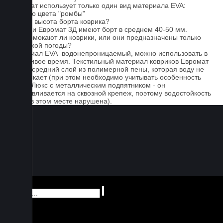
Евромат использует только один вид материала EVA:
черного цвета "ромбы"
Какова высота борта коврика?
Коврики Евромат 3Д имеют борт в среднем 40-50 мм.
Не промокают ли коврики, или они предназначены только
для сухой погоды?
Материал EVA водонепроницаемый, можно использовать в
дождливое время. Текстильный материал ковриков Евромат
имеет средний слой из полимерной пены, которая воду не
пропускает (при этом необходимо учитывать особенность
серии Люкс с металлическим подпятником - он
устанавливается на сквозной крепеж, поэтому водостойкость
ковра в этом месте нарушена).