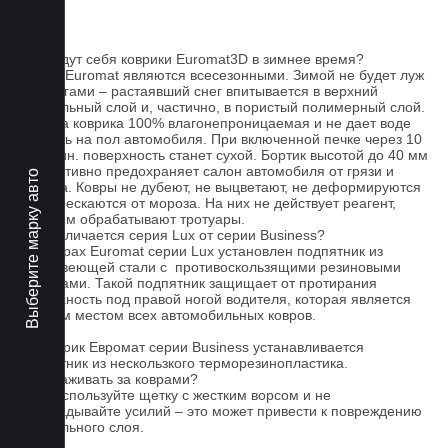
FAQ
Как ведут себя коврики Euromat3D в зимнее время?
Ковры Euromat являются всесезонными. Зимой не будет луж
под ногами – растаявший снег впитывается в верхний
текстильный слой и, частично, в пористый полимерный слой.
Основа коврика 100% влагонепроницаемая и не дает воде
попасть на пол автомобиля. При включенной печке через 10
- 15 мин. поверхность станет сухой. Бортик высотой до 40 мм
эффективно предохраняет салон автомобиля от грязи и
Выберите марку авто
мусора. Ковры не дубеют, не выцветают, не деформируются
и не трескаются от мороза. На них не действует реагент,
которым обрабатывают тротуары.
Чем отличается серия Lux от серии Business?
На коврах Euromat серии Lux установлен подпятник из
нержавеющей стали с противоскользящими резиновыми
вставками. Такой подпятник защищает от протирания
поверхность под правой ногой водителя, которая является
слабым местом всех автомобильных ковров.
На коврик Евромат серии Business устанавливается
подпятник из нескользкого терморезинопластика.
Как ухаживать за коврами?
1.Не используйте щетку с жестким ворсом и не
прикладывайте усилий – это может привести к повреждению
текстильного слоя.