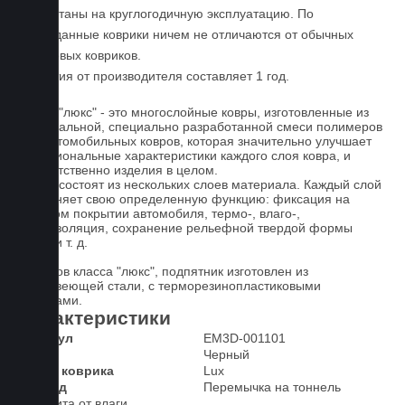
рассчитаны на круглогодичную эксплуатацию. По
уходу,данные коврики ничем не отличаются от обычных
резиновых ковриков.
Гарантия от производителя составляет 1 год.
Ковры "люкс" - это многослойные ковры, изготовленные из
оригинальной, специально разработанной смеси полимеров
для автомобильных ковров, которая значительно улучшает
функциональные характеристики каждого слоя ковра, и
соответственно изделия в целом.
Ковры состоят из нескольких слоев материала. Каждый слой
выполняет свою определенную функцию: фиксация на
штатном покрытии автомобиля, термо-, влаго-,
звукоизоляция, сохранение рельефной твердой формы
ковра и т. д.
У ковров класса "люкс", подпятник изготовлен из
нержавеющей стали, с терморезинопластиковыми
вставками.
Характеристики
Артикул
EM3D-001101
Цвет
Черный
Класс коврика
Lux
2-й ряд
Перемычка на тоннель
Защита от влаги