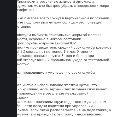
воска! Химически агрессивные жидкости автомасла
необходимо как можно быстрее убрать с поверхности ковра
сухой салфеткой.
4. Коврики быстрее всего сохнут в вертикальном положении.
Не сушите под прямыми лучами солнца – это приведет
к выцветанию.
5. Не советуем выбивать текстильные ковры об жесткие
поверхности, особенно в мокром состоянии.
Какой срок службы ковриков Euromat3D?
По статистике производителя, средний срок службы ковриков
Euromat 3D составляет не менее 1,5 лет. У многих
автомобилистов коврики служат 3 года и более при
бережной эксплуатации и правильном уходе за текстильной
поверхностью.
Причины, приводящие к уменьшению срока службы
ковриков:
1. Частая чистка с использование жесткой щетки, это
особенно критично, если верхний текстильный слой имеет
мелкие повреждения в результате неаккуратной
эксплуатации;
2. Мойка с использованием струи под высоким давлением;
3. Особенности посадки водителя при управлении
автомобилем: если пятка располагается не на подпятнике, а
на ковролине, это приводит к быстрому износу верхнего