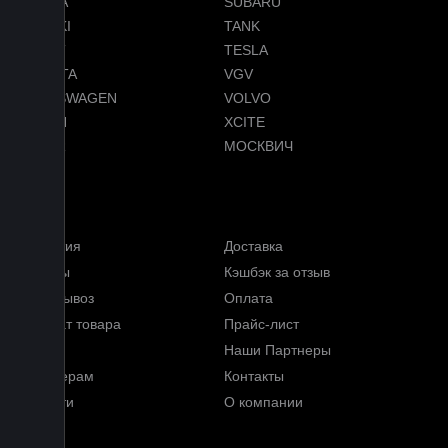
SKODA
SUBARU
SUZUKI
TANK
TENET
TESLA
TOYOTA
VGV
VOLKSWAGEN
VOLVO
VOYAH
XCITE
ZEEKR
МОСКВИЧ
Меню
Гарантия
Доставка
Отзывы
Кэшбэк за отзыв
Самовывоз
Оплата
Возврат товара
Прайс-лист
FAQ
Наши Партнеры
Партнерам
Контакты
Новости
О компании
Блог