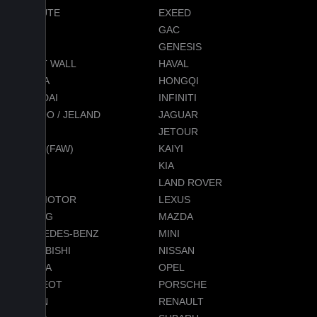
EVOLUTE
EXEED
FORD
GAC
GEELY
GENESIS
GREAT WALL
HAVAL
HONDA
HONGQI
HYUNDAI
INFINITI
JAECOO / JELAND
JAGUAR
JEEP
JETOUR
JETTA (FAW)
KAIYI
KGM
KIA
LADA
LAND ROVER
LEAPMOTOR
LEXUS
LIXIANG
MAZDA
MERCEDES-BENZ
MINI
MITSUBISHI
NISSAN
OMODA
OPEL
PEUGEOT
PORSCHE
RAVON
RENAULT