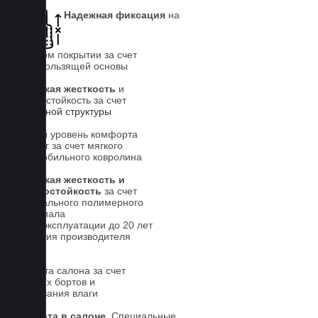
Надежная фиксация
на
штатном покрытии за счет
антискользящей основы
Высокая жесткость
и
износостойкость за счет
5-слойной структуры
Новый уровень комфорта
для ног за счет мягкого
автомобильного ковролина
Высокая жесткость и
износостойкость
за счет
специального полимерного
материала
Срок эксплуатации до 20 лет
Гарантия производителя
5 лет.
Чистота салона за счет
высоких бортов и
впитывания влаги
Чистота в салоне.
Специальные