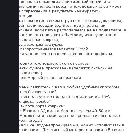
1. Частая чистка с использование жесткой щетки, это
особенно критично, если верхний текстильный слой имеет
мелкие повреждения в результате неаккуратной
эксплуатации;
2. Мойка с использованием струи под высоким давлением;
3. Особенности посадки водителя при управлении
автомобилем: если пятка располагается не на подпятнике, а
на ковролине, это приводит к быстрому износу верхнего
текстильного слоя коврика;
4. Обувь с жестким каблуком.
На что распространяется гарантия 1 год?
Гарантия установлена на производственные дефекты:
1. Отслоение текстильного слоя от основы
2. Дефекты сушки и прессования (пережог, складки на
текстильном слое)
3. Неравномерный окрас поверхности
Для замены свяжитесь с нами любым удобным способом.
Серые eva бывают у вас?
Евромат использует только один вид материала EVA:
черного цвета "ромбы"
Какова высота борта коврика?
Коврики Евромат 3Д имеют борт в среднем 40-50 мм.
Не промокают ли коврики, или они предназначены только
для сухой погоды?
Материал EVA водонепроницаемый, можно использовать в
дождливое время. Текстильный материал ковриков Евромат