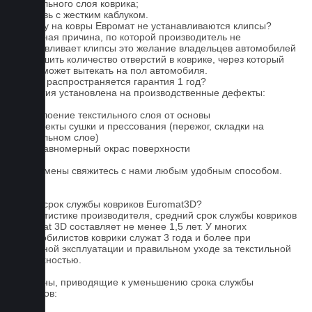
текстильного слоя коврика;
4. Обувь с жестким каблуком.
Почему на ковры Евромат не устанавливаются клипсы?
Основная причина, по которой производитель не
устанавливает клипсы это желание владельцев автомобилей
уменьшить количество отверстий в коврике, через который
влага может вытекать на пол автомобиля.
На что распространяется гарантия 1 год?
Гарантия установлена на производственные дефекты:
1. Отслоение текстильного слоя от основы
2. Дефекты сушки и прессования (пережог, складки на
текстильном слое)
3. Неравномерный окрас поверхности
Для замены свяжитесь с нами любым удобным способом.
FAQ
Какой срок службы ковриков Euromat3D?
По статистике производителя, средний срок службы ковриков
Euromat 3D составляет не менее 1,5 лет. У многих
автомобилистов коврики служат 3 года и более при
бережной эксплуатации и правильном уходе за текстильной
поверхностью.
Причины, приводящие к уменьшению срока службы
ковриков: