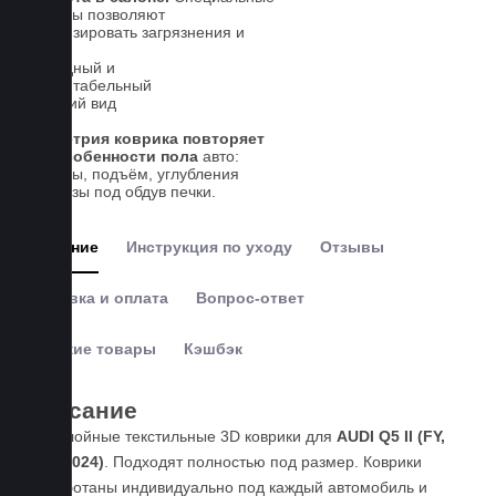
выступы позволяют
локализировать загрязнения и
влагу
Солидный и
презентабельный
внешний вид
Геометрия коврика повторяет
все особенности пола
авто:
выступы, подъём, углубления
и вырезы под обдув печки.
Описание
Инструкция по уходу
Отзывы
Доставка и оплата
Вопрос-ответ
Похожие товары
Кэшбэк
Описание
Пятислойные текстильные 3D коврики для
AUDI Q5 II (FY,
2017-2024)
. Подходят полностью под размер. Коврики
разработаны индивидуально под каждый автомобиль и