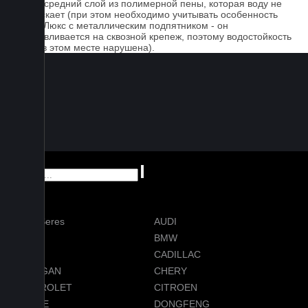
имеет средний слой из полимерной пены, которая воду не
пропускает (при этом необходимо учитывать особенность
серии Люкс с металлическим подпятником - он
устанавливается на сквозной крепеж, поэтому водостойкость
ковра в этом месте нарушена).
AITO Seres
AUDI
AVATR
BMW
BYD
CADILLAC
CHANGAN
CHERY
CHEVROLET
CITROEN
DODGE
DONGFENG