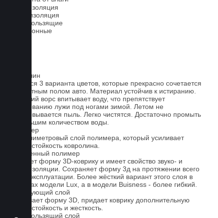
Шумоизоляция
Теплоизоляция
Антискользящие
Всесезонные
Ковролин
Имеется 3 варианта цветов, которые прекрасно сочетается
со штатным полом авто. Материал устойчив к истиранию.
Короткий ворс впитывает воду, что препятствует
образованию лужи под ногами зимой. Летом не
образовывается пыль. Легко чистятся. Достаточно промыть
небольшим количеством воды.
Полимер
1-миллиметровый слой полимера, который усиливает
износостойкость ковролина.
Вспененный полимер
Придает форму 3D-коврику и имеет свойство звуко- и
теплоизоляции. Сохраняет форму 3д на протяжении всего
срока эксплуатации. Более жёсткий вариант этого слоя в
ковриках модели Lux, а в модели Buisness - более гибкий.
Армирующий слой
Усиливает форму 3D, придает коврику дополнительную
износостойкость и жесткость.
Антискользящий слой