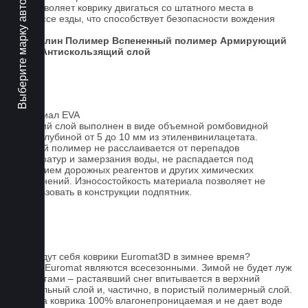
Выберите марку авто
Не позволяет коврику двигаться со штатного места в
процессе езды, что способствует безопасности вождения
авто.
Ковролин
Полимер
Вспененный полимер
Армирующий
слой
Антискользящий слой
Материал EVA
Верхний слой выполнен в виде объемной ромбовидной
сетки глубиной от 5 до 10 мм из этиленвинилацетата.
Данный полимер не расслаивается от перепадов
температур и замерзания воды, не распадается под
действием дорожных реагентов и других химических
загрязнений. Износостойкость материала позволяет не
использовать в конструкции подпятник.
FAQ
Как ведут себя коврики Euromat3D в зимнее время?
Ковры Euromat являются всесезонными. Зимой не будет луж
под ногами – растаявший снег впитывается в верхний
текстильный слой и, частично, в пористый полимерный слой.
Основа коврика 100% влагонепроницаемая и не дает воде