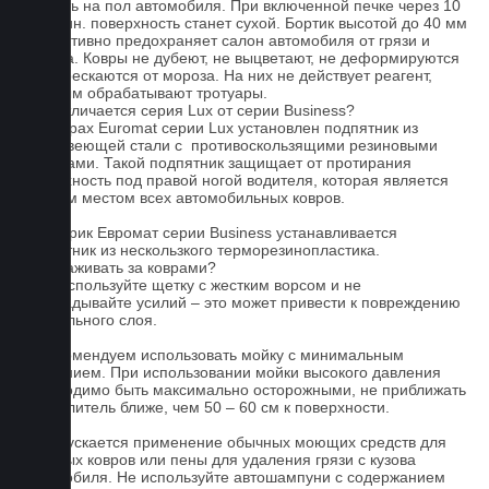
попасть на пол автомобиля. При включенной печке через 10
- 15 мин. поверхность станет сухой. Бортик высотой до 40 мм
эффективно предохраняет салон автомобиля от грязи и
мусора. Ковры не дубеют, не выцветают, не деформируются
и не трескаются от мороза. На них не действует реагент,
которым обрабатывают тротуары.
Чем отличается серия Lux от серии Business?
На коврах Euromat серии Lux установлен подпятник из
нержавеющей стали с противоскользящими резиновыми
вставками. Такой подпятник защищает от протирания
поверхность под правой ногой водителя, которая является
слабым местом всех автомобильных ковров.
На коврик Евромат серии Business устанавливается
подпятник из нескользкого терморезинопластика.
Как ухаживать за коврами?
1.Не используйте щетку с жестким ворсом и не
прикладывайте усилий – это может привести к повреждению
текстильного слоя.
2. Рекомендуем использовать мойку с минимальным
давлением. При использовании мойки высокого давления
необходимо быть максимально осторожными, не приближать
распылитель ближе, чем 50 – 60 см к поверхности.
3. Допускается применение обычных моющих средств для
бытовых ковров или пены для удаления грязи с кузова
автомобиля. Не используйте автошампуни с содержанием