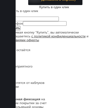
Купить в один клик
Купить в один клик
Имя
Телефон
Нажимая кнопку “Купить”, вы автоматически
соглашаетесь
с политикой конфиденциальности
и
условиями оферты
Обувь остаётся
чистой
Нет неприятного
запаха
Не портятся от каблуков
на обуви
Надежная фиксация
на
штатном покрытии за счет
антискользящей основы