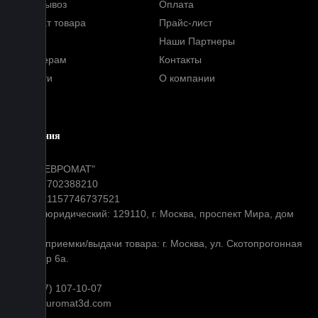
Самовывоз
Оплата
Возврат товара
Прайс-лист
FAQ
Наши Партнеры
Партнерам
Контакты
Новости
О компании
Блог
Компания
ООО "ЕВРОМАТ"
ИНН: 7702388210
ОГРН: 1157746737521
Адрес юридический: 129110, г. Москва, проспект Мира, дом
31
Адрес приемки/выдачи товара: г. Москва, ул. Скотопрогонная
д 35 стр 6а.
+7 (977) 107-10-07
info@euromat3d.com