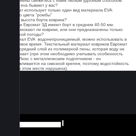
Для замены свяжитесь с нами любым удобным способом.
Серые eva бывают у вас?
Евромат использует только один вид материала EVA:
черного цвета "ромбы"
Какова высота борта коврика?
Коврики Евромат 3Д имеют борт в среднем 40-50 мм.
Не промокают ли коврики, или они предназначены только
для сухой погоды?
Материал EVA водонепроницаемый, можно использовать в
дождливое время. Текстильный материал ковриков Евромат
имеет средний слой из полимерной пены, которая воду не
пропускает (при этом необходимо учитывать особенность
серии Люкс с металлическим подпятником - он
устанавливается на сквозной крепеж, поэтому водостойкость
ковра в этом месте нарушена).