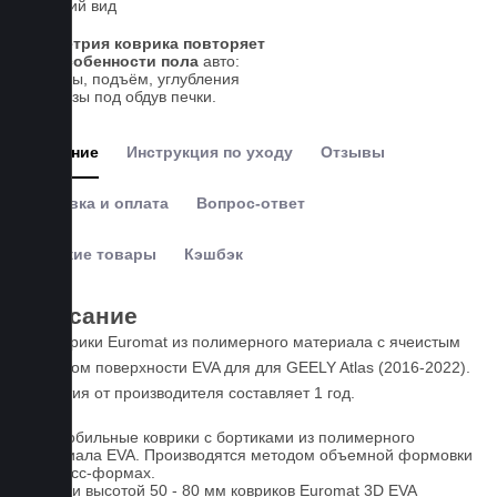
внешний вид
Геометрия коврика повторяет
все особенности пола
авто:
выступы, подъём, углубления
и вырезы под обдув печки.
Описание
Инструкция по уходу
Отзывы
Доставка и оплата
Вопрос-ответ
Похожие товары
Кэшбэк
Описание
3D коврики Euromat из полимерного материала с ячеистым
рисунком поверхности EVA для для GEELY Atlas (2016-2022).
Гарантия от производителя составляет 1 год.
Автомобильные коврики с бортиками из полимерного
материала EVA. Производятся методом объемной формовки
на пресс-формах.
Бортики высотой 50 - 80 мм ковриков Euromat 3D EVA