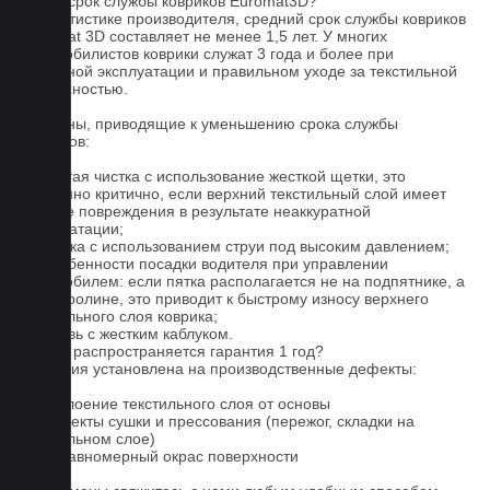
Какой срок службы ковриков Euromat3D?
По статистике производителя, средний срок службы ковриков
Euromat 3D составляет не менее 1,5 лет. У многих
автомобилистов коврики служат 3 года и более при
бережной эксплуатации и правильном уходе за текстильной
поверхностью.
Причины, приводящие к уменьшению срока службы
ковриков:
1. Частая чистка с использование жесткой щетки, это
особенно критично, если верхний текстильный слой имеет
мелкие повреждения в результате неаккуратной
эксплуатации;
2. Мойка с использованием струи под высоким давлением;
3. Особенности посадки водителя при управлении
автомобилем: если пятка располагается не на подпятнике, а
на ковролине, это приводит к быстрому износу верхнего
текстильного слоя коврика;
4. Обувь с жестким каблуком.
На что распространяется гарантия 1 год?
Гарантия установлена на производственные дефекты:
1. Отслоение текстильного слоя от основы
2. Дефекты сушки и прессования (пережог, складки на
текстильном слое)
3. Неравномерный окрас поверхности