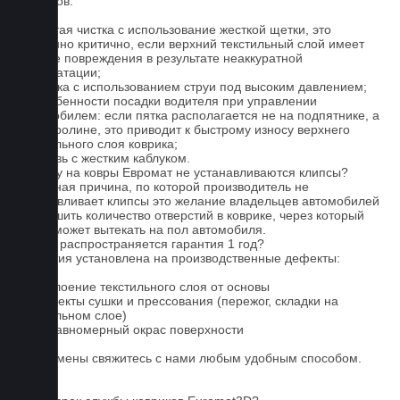
ковриков:
1. Частая чистка с использование жесткой щетки, это
особенно критично, если верхний текстильный слой имеет
мелкие повреждения в результате неаккуратной
эксплуатации;
2. Мойка с использованием струи под высоким давлением;
3. Особенности посадки водителя при управлении
автомобилем: если пятка располагается не на подпятнике, а
на ковролине, это приводит к быстрому износу верхнего
текстильного слоя коврика;
4. Обувь с жестким каблуком.
Почему на ковры Евромат не устанавливаются клипсы?
Основная причина, по которой производитель не
устанавливает клипсы это желание владельцев автомобилей
уменьшить количество отверстий в коврике, через который
влага может вытекать на пол автомобиля.
На что распространяется гарантия 1 год?
Гарантия установлена на производственные дефекты:
1. Отслоение текстильного слоя от основы
2. Дефекты сушки и прессования (пережог, складки на
текстильном слое)
3. Неравномерный окрас поверхности
Для замены свяжитесь с нами любым удобным способом.
FAQ