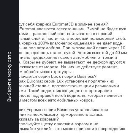
FAQ
Как ведут себя коврики Euromat3D в зимнее время?
Ковры Euromat являются всесезонными. Зимой не будет луж
под ногами – растаявший снег впитывается в верхний
текстильный слой и, частично, в пористый полимерный слой.
Основа коврика 100% влагонепроницаемая и не дает воде
попасть на пол автомобиля. При включенной печке через 10
- 15 мин. поверхность станет сухой. Бортик высотой до 40 мм
Выберите марку авто
эффективно предохраняет салон автомобиля от грязи и
мусора. Ковры не дубеют, не выцветают, не деформируются
и не трескаются от мороза. На них не действует реагент,
которым обрабатывают тротуары.
Чем отличается серия Lux от серии Business?
На коврах Euromat серии Lux установлен подпятник из
нержавеющей стали с противоскользящими резиновыми
вставками. Такой подпятник защищает от протирания
поверхность под правой ногой водителя, которая является
слабым местом всех автомобильных ковров.
На коврик Евромат серии Business устанавливается
подпятник из нескользкого терморезинопластика.
Как ухаживать за коврами?
1.Не используйте щетку с жестким ворсом и не
прикладывайте усилий – это может привести к повреждению