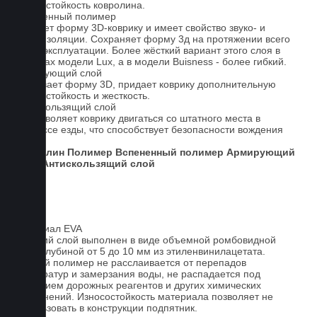
износостойкость ковролина.
Вспененный полимер
Придает форму 3D-коврику и имеет свойство звуко- и
теплоизоляции. Сохраняет форму 3д на протяжении всего
срока эксплуатации. Более жёсткий вариант этого слоя в
ковриках модели Lux, а в модели Buisness - более гибкий.
Армирующий слой
Усиливает форму 3D, придает коврику дополнительную
износостойкость и жесткость.
Антискользящий слой
Не позволяет коврику двигаться со штатного места в
процессе езды, что способствует безопасности вождения
авто.
Ковролин
Полимер
Вспененный полимер
Армирующий
слой
Антискользящий слой
Материал EVA
Верхний слой выполнен в виде объемной ромбовидной
сетки глубиной от 5 до 10 мм из этиленвинилацетата.
Данный полимер не расслаивается от перепадов
температур и замерзания воды, не распадается под
действием дорожных реагентов и других химических
загрязнений. Износостойкость материала позволяет не
использовать в конструкции подпятник.