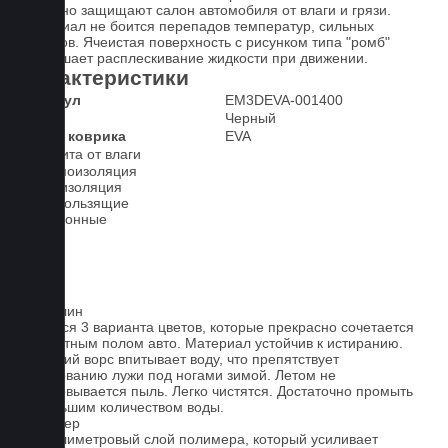
надежно защищают салон автомобиля от влаги и грязи.
Материал не боится перепадов температур, сильных
морозов. Ячеистая поверхность с рисунком типа "ромб"
уменьшает расплескивание жидкости при движении.
Характеристики
Артикул
EM3DEVA-001400
Цвет
Черный
Класс коврика
EVA
Защита от влаги
Шумоизоляция
Теплоизоляция
Антискользящие
Всесезонные
Ковролин
Имеется 3 варианта цветов, которые прекрасно сочетается
со штатным полом авто. Материал устойчив к истиранию.
Короткий ворс впитывает воду, что препятствует
образованию лужи под ногами зимой. Летом не
образовывается пыль. Легко чистятся. Достаточно промыть
небольшим количеством воды.
Полимер
1-миллиметровый слой полимера, который усиливает