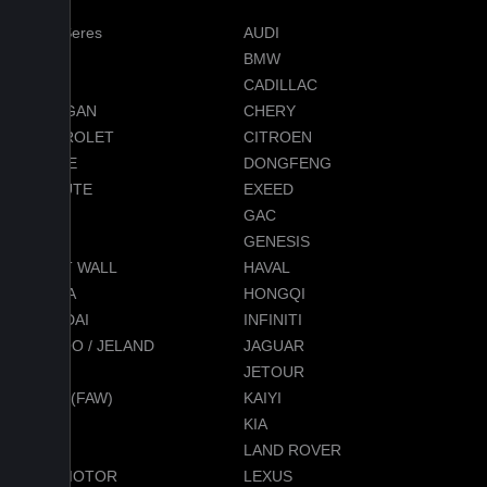
AITO Seres
AUDI
AVATR
BMW
BYD
CADILLAC
CHANGAN
CHERY
CHEVROLET
CITROEN
DODGE
DONGFENG
EVOLUTE
EXEED
FORD
GAC
GEELY
GENESIS
GREAT WALL
HAVAL
HONDA
HONGQI
HYUNDAI
INFINITI
JAECOO / JELAND
JAGUAR
JEEP
JETOUR
JETTA (FAW)
KAIYI
KGM
KIA
LADA
LAND ROVER
LEAPMOTOR
LEXUS