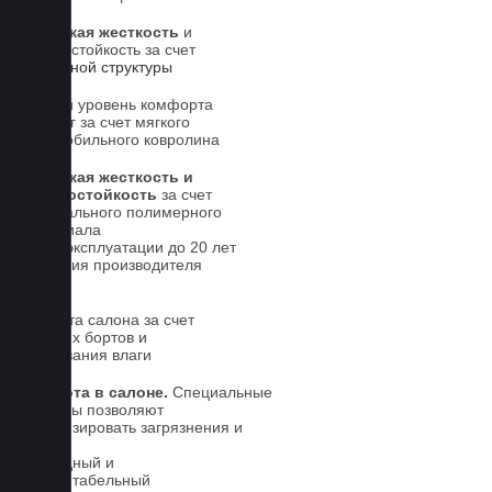
Высокая жесткость
и
износостойкость за счет
5-слойной структуры
Новый уровень комфорта
для ног за счет мягкого
автомобильного ковролина
Высокая жесткость и
износостойкость
за счет
специального полимерного
материала
Срок эксплуатации до 20 лет
Гарантия производителя
5 лет.
Чистота салона за счет
высоких бортов и
впитывания влаги
Чистота в салоне.
Специальные
выступы позволяют
локализировать загрязнения и
влагу
Солидный и
презентабельный