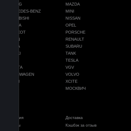
LIXIANG
MAZDA
MERCEDES-BENZ
MINI
MITSUBISHI
NISSAN
OMODA
OPEL
PEUGEOT
PORSCHE
RAVON
RENAULT
SKODA
SUBARU
SUZUKI
TANK
TENET
TESLA
TOYOTA
VGV
VOLKSWAGEN
VOLVO
VOYAH
XCITE
ZEEKR
МОСКВИЧ
Меню
Гарантия
Доставка
Отзывы
Кэшбэк за отзыв