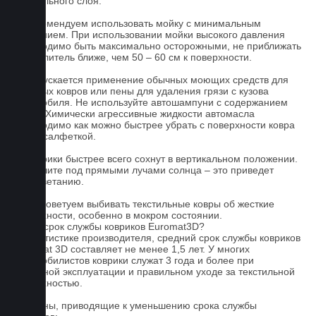
текстильного слоя.
2. Рекомендуем использовать мойку с минимальным
давлением. При использовании мойки высокого давления
необходимо быть максимально осторожными, не приближать
распылитель ближе, чем 50 – 60 см к поверхности.
3. Допускается применение обычных моющих средств для
бытовых ковров или пены для удаления грязи с кузова
автомобиля. Не используйте автошампуни с содержанием
воска! Химически агрессивные жидкости автомасла
необходимо как можно быстрее убрать с поверхности ковра
сухой салфеткой.
4. Коврики быстрее всего сохнут в вертикальном положении.
Не сушите под прямыми лучами солнца – это приведет
к выцветанию.
5. Не советуем выбивать текстильные ковры об жесткие
поверхности, особенно в мокром состоянии.
Какой срок службы ковриков Euromat3D?
По статистике производителя, средний срок службы ковриков
Euromat 3D составляет не менее 1,5 лет. У многих
автомобилистов коврики служат 3 года и более при
бережной эксплуатации и правильном уходе за текстильной
поверхностью.
Причины, приводящие к уменьшению срока службы