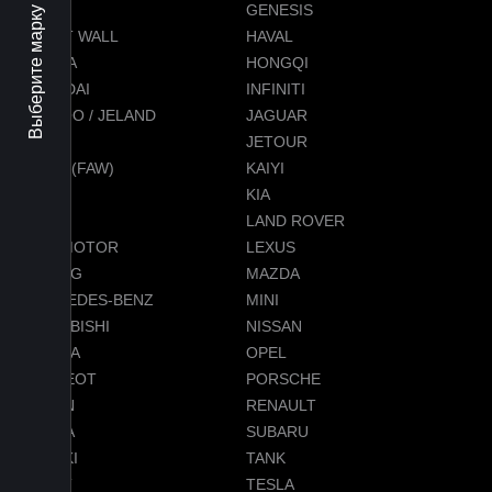
Выберите марку авто
GEELY
GENESIS
GREAT WALL
HAVAL
HONDA
HONGQI
HYUNDAI
INFINITI
JAECOO / JELAND
JAGUAR
JEEP
JETOUR
JETTA (FAW)
KAIYI
KGM
KIA
LADA
LAND ROVER
LEAPMOTOR
LEXUS
LIXIANG
MAZDA
MERCEDES-BENZ
MINI
MITSUBISHI
NISSAN
OMODA
OPEL
PEUGEOT
PORSCHE
RAVON
RENAULT
SKODA
SUBARU
SUZUKI
TANK
TENET
TESLA