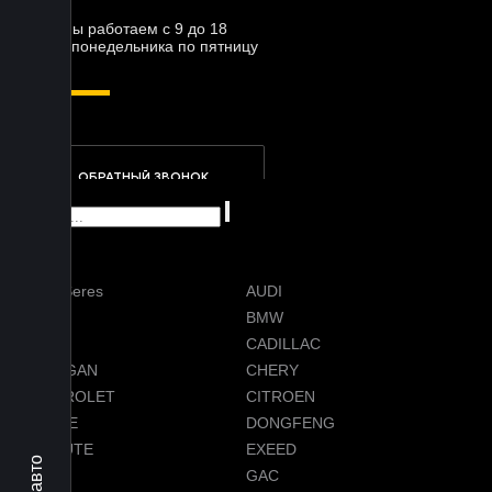
Мы работаем с 9 до 18
с понедельника по пятницу
ОБРАТНЫЙ ЗВОНОК
AITO Seres
AUDI
AVATR
BMW
BYD
CADILLAC
CHANGAN
CHERY
CHEVROLET
CITROEN
DODGE
DONGFENG
EVOLUTE
EXEED
FORD
GAC