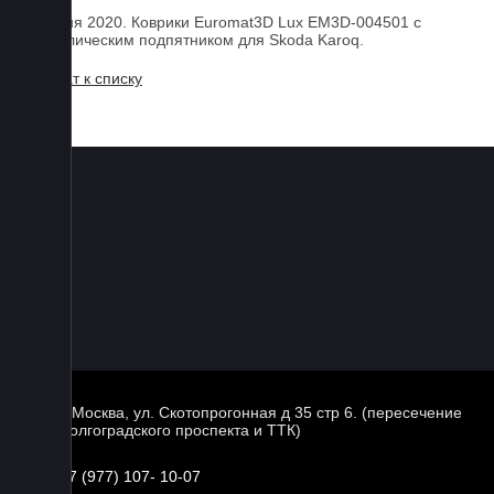
10 июня 2020. Коврики Euromat3D Lux EM3D-004501 с
металлическим подпятником для Skoda Karoq.
Возврат к списку
г. Москва, ул. Скотопрогонная д 35 стр 6. (пересечение
Волгоградского проспекта и ТТК)
+7 (977) 107- 10-07