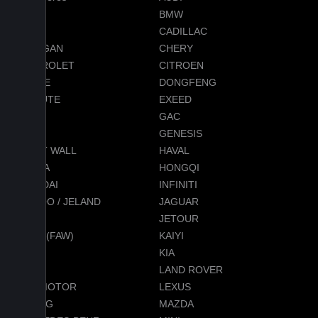
AVATR
BMW
BYD
CADILLAC
CHANGAN
CHERY
CHEVROLET
CITROEN
DODGE
DONGFENG
EVOLUTE
EXEED
FORD
GAC
GEELY
GENESIS
GREAT WALL
HAVAL
HONDA
HONGQI
HYUNDAI
INFINITI
JAECOO / JELAND
JAGUAR
JEEP
JETOUR
JETTA (FAW)
KAIYI
KGM
KIA
LADA
LAND ROVER
LEAPMOTOR
LEXUS
LIXIANG
MAZDA