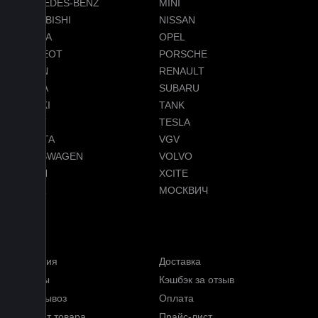
MERCEDES-BENZ
MINI
MITSUBISHI
NISSAN
OMODA
OPEL
PEUGEOT
PORSCHE
RAVON
RENAULT
SKODA
SUBARU
SUZUKI
TANK
TENET
TESLA
TOYOTA
VGV
VOLKSWAGEN
VOLVO
VOYAH
XCITE
ZEEKR
МОСКВИЧ
Меню
Гарантия
Доставка
Отзывы
Кэшбэк за отзыв
Самовывоз
Оплата
Возврат товара
Прайс-лист