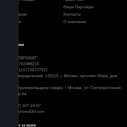
FAQ
Наши Партнеры
Партнерам
Контакты
Новости
О компании
Блог
Компания
ООО "ЕВРОМАТ"
ИНН: 7702388210
ОГРН: 1157746737521
Адрес юридический: 129110, г. Москва, проспект Мира, дом
31
Адрес приемки/выдачи товара: г. Москва, ул. Скотопрогонная
д 35 стр 6а.
+7 (977) 107-10-07
info@euromat3d.com
Следите за нами