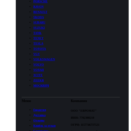
PORSCHE
RAVON
RENAULT
SKODA
SUBARU
SUZUKI
TANK
TENET
TESLA
TOYOTA
VGV
VOLKSWAGEN
VOLVO
VOYAH
XCITE
ZEEKR
МОСКВИЧ
Меню
Компания
Гарантия
ООО "ЕВРОМАТ"
Доставка
ИНН: 7702388210
Отзывы
ОГРН: 1157746737521
Кэшбэк за отзыв
Самовывоз