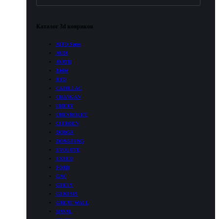
Каталог 3d ковриков
AITO Seres
AUDI
AVATR
BMW
BYD
CADILLAC
CHANGAN
CHERY
CHEVROLET
CITROEN
DODGE
DONGFENG
EVOLUTE
EXEED
FORD
GAC
GEELY
GENESIS
GREAT WALL
HAVAL