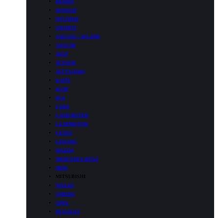
HONDA
HONGQI
HYUNDAI
INFINITI
JAECOO / JELAND
JAGUAR
JEEP
JETOUR
JETTA (FAW)
KAIYI
KGM
KIA
LADA
LAND ROVER
LEAPMOTOR
LEXUS
LIXIANG
MAZDA
MERCEDES-BENZ
MINI
MITSUBISHI
NISSAN
OMODA
OPEL
PEUGEOT