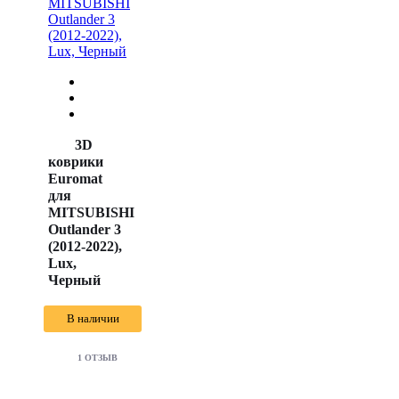
3D
коврики
Euromat
для
MITSUBISHI
Outlander 3
(2012-2022),
Lux,
Черный
В наличии
1 ОТЗЫВ