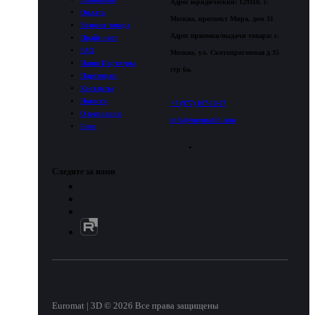
Адрес юридический: 129110, г.
Оплата
Москва, проспект Мира, дом 31
Возврат товара
Адрес приемки/выдачи товара: г.
Прайс-лист
FAQ
Москва, ул. Скотопрогонная д 35
Наши Партнеры
стр 6а.
Партнерам
Контакты
Новости
+7 (977) 107-10-07
О компании
info@euromat3d.com
Блог
Следите за нами
Euromat | 3D © 2026 Все права защищены