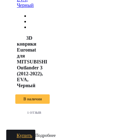
3D
коврики
Euromat
для
MITSUBISHI
Outlander 3
(2012-2022),
EVA,
Черный
В наличии
1 ОТЗЫВ
Купить
Подробнее