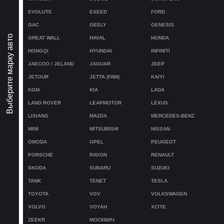
EVOLUTE
EXEED
FORD
GAC
GEELY
GENESIS
Выберите марку авто
GREAT WALL
HAVAL
HONDA
HONGQI
HYUNDAI
INFINITI
JAECOO / JELAND
JAGUAR
JEEP
JETOUR
JETTA (FAW)
KAIYI
KGM
KIA
LADA
LAND ROVER
LEAPMOTOR
LEXUS
LIXIANG
MAZDA
MERCEDES-BENZ
MINI
MITSUBISHI
NISSAN
OMODA
OPEL
PEUGEOT
PORSCHE
RAVON
RENAULT
SKODA
SUBARU
SUZUKI
TANK
TENET
TESLA
TOYOTA
VGV
VOLKSWAGEN
VOLVO
VOYAH
XCITE
ZEEKR
МОСКВИЧ