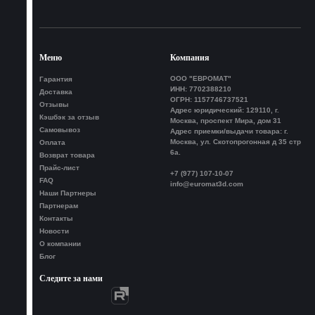
Меню
Компания
ООО "ЕВРОМАТ"
Гарантия
ИНН: 7702388210
Доставка
ОГРН: 1157746737521
Отзывы
Адрес юридический: 129110, г.
Кэшбэк за отзыв
Москва, проспект Мира, дом 31
Самовывоз
Адрес приемки/выдачи товара: г.
Москва, ул. Скотопрогонная д 35 стр
Оплата
6а.
Возврат товара
Прайс-лист
+7 (977) 107-10-07
FAQ
info@euromat3d.com
Наши Партнеры
Партнерам
Контакты
Новости
О компании
Блог
Следите за нами