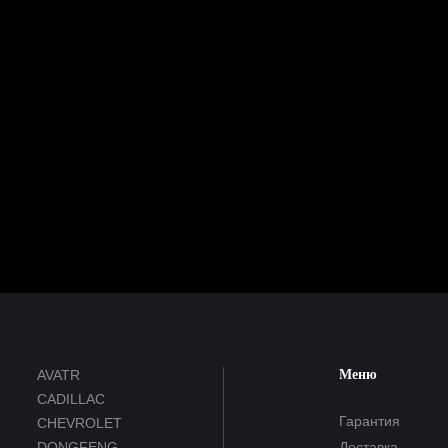
AVATR
Меню
CADILLAC
Гарантия
CHEVROLET
DONGFENG
Доставка