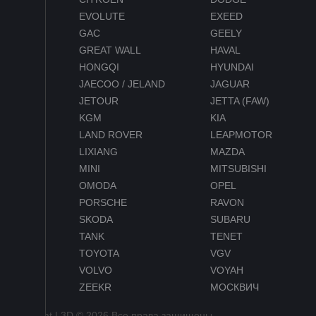
EVOLUTE
EXEED
GAC
GEELY
GREAT WALL
HAVAL
HONGQI
HYUNDAI
JAECOO / JELAND
JAGUAR
JETOUR
JETTA (FAW)
KGM
KIA
LAND ROVER
LEAPMOTOR
LIXIANG
MAZDA
MINI
MITSUBISHI
OMODA
OPEL
PORSCHE
RAVON
SKODA
SUBARU
TANK
TENET
TOYOTA
VGV
VOLVO
VOYAH
ZEEKR
МОСКВИЧ
Euromat | 3D © 2026 Все права защищены