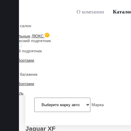
О компании
Катало
Коврики в салон
Главная
Каталог товаров
JAGUAR
XF
Мы используем файлы cookies, продолжая пользоваться сайтом, 
3D текстильные
ЛЮКС
Металлический подпятник
Принять
БИЗНЕС
Резиновый подпятник
3D Eva с бортами
3D Liner
Коврики в багажник
3D Eva с бортами
3D Текстиль
Марка
Jaguar XF