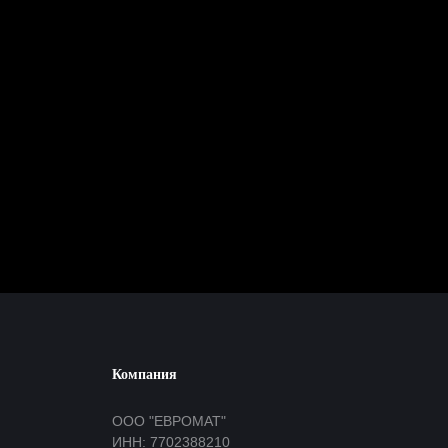
Компания
ООО "ЕВРОМАТ"
ИНН: 7702388210