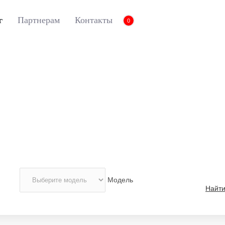
г
Партнерам
Контакты
0
вы принимаете нашу
политику конфиденциальности
.
Модель
Найт