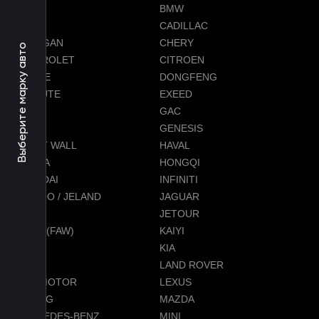
AVATR
BMW
BYD
CADILLAC
CHANGAN
CHERY
Выберите марку авто
CHEVROLET
CITROEN
DODGE
DONGFENG
EVOLUTE
EXEED
FORD
GAC
GEELY
GENESIS
GREAT WALL
HAVAL
HONDA
HONGQI
HYUNDAI
INFINITI
JAECOO / JELAND
JAGUAR
JEEP
JETOUR
JETTA (FAW)
KAIYI
KGM
KIA
LADA
LAND ROVER
LEAPMOTOR
LEXUS
LIXIANG
MAZDA
MERCEDES-BENZ
MINI