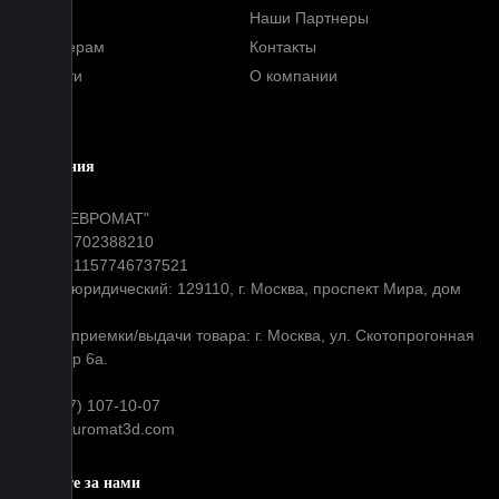
FAQ
Наши Партнеры
Партнерам
Контакты
Новости
О компании
Блог
Компания
ООО "ЕВРОМАТ"
ИНН: 7702388210
ОГРН: 1157746737521
Адрес юридический: 129110, г. Москва, проспект Мира, дом
31
Адрес приемки/выдачи товара: г. Москва, ул. Скотопрогонная
д 35 стр 6а.
+7 (977) 107-10-07
info@euromat3d.com
Следите за нами