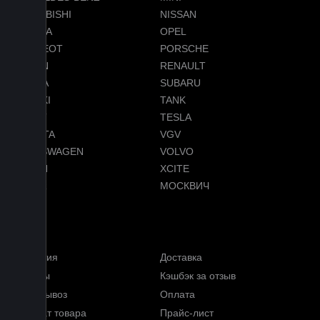
MITSUBISHI
NISSAN
OMODA
OPEL
PEUGEOT
PORSCHE
RAVON
RENAULT
SKODA
SUBARU
SUZUKI
TANK
TENET
TESLA
TOYOTA
VGV
VOLKSWAGEN
VOLVO
VOYAH
XCITE
ZEEKR
МОСКВИЧ
Меню
Гарантия
Доставка
Отзывы
Кэшбэк за отзыв
Самовывоз
Оплата
Возврат товара
Прайс-лист