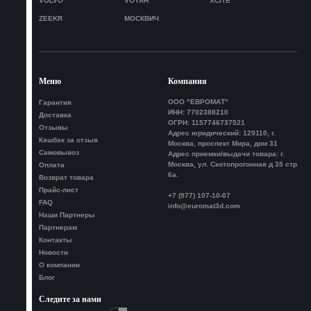
VOLVO
VOYAH
XCITE
ZEEKR
МОСКВИЧ
Меню
Компания
ООО "ЕВРОМАТ"
Гарантия
ИНН: 7702388210
Доставка
ОГРН: 1157746737521
Отзывы
Адрес юридический: 129110, г.
Кэшбэк за отзыв
Москва, проспект Мира, дом 31
Самовывоз
Адрес приемки/выдачи товара: г.
Москва, ул. Скотопрогонная д 35 стр
Оплата
6а.
Возврат товара
Прайс-лист
+7 (977) 107-10-07
FAQ
info@euromat3d.com
Наши Партнеры
Партнерам
Контакты
Новости
О компании
Блог
Следите за нами