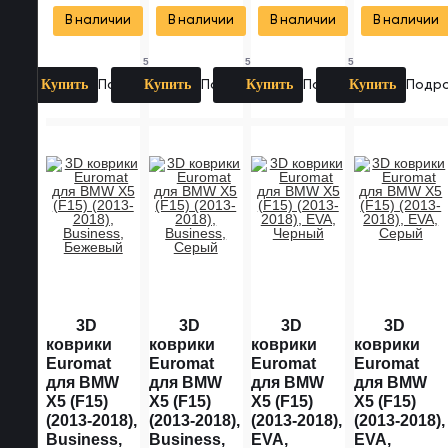
В наличии
В наличии
В наличии
В наличии
5
5
5
ОТЗЫВОВ
ОТЗЫВОВ
ОТЗЫВОВ
ОТ
Купить
Купить
Купить
Купить
Подробнее
Подробнее
Подробнее
Подр
3D
3D
3D
3D
коврики
коврики
коврики
коврики
Euromat
Euromat
Euromat
Euromat
для BMW
для BMW
для BMW
для BMW
X5 (F15)
X5 (F15)
X5 (F15)
X5 (F15)
(2013-2018),
(2013-2018),
(2013-2018),
(2013-2018),
Business,
Business,
EVA,
EVA,