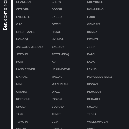
Выберите марку авто
CHANGAN
CHERY
CHEVROLET
CITROEN
DODGE
DONGFENG
EVOLUTE
EXEED
FORD
GAC
GEELY
GENESIS
GREAT WALL
HAVAL
HONDA
HONGQI
HYUNDAI
INFINITI
JAECOO / JELAND
JAGUAR
JEEP
JETOUR
JETTA (FAW)
KAIYI
KGM
KIA
LADA
LAND ROVER
LEAPMOTOR
LEXUS
LIXIANG
MAZDA
MERCEDES-BENZ
MINI
MITSUBISHI
NISSAN
OMODA
OPEL
PEUGEOT
PORSCHE
RAVON
RENAULT
SKODA
SUBARU
SUZUKI
TANK
TENET
TESLA
TOYOTA
VGV
VOLKSWAGEN