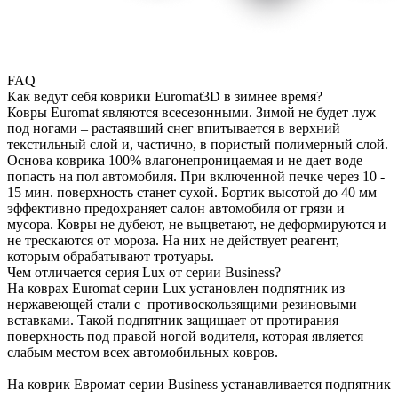
FAQ
Как ведут себя коврики Euromat3D в зимнее время?
Ковры Euromat являются всесезонными. Зимой не будет луж
под ногами – растаявший снег впитывается в верхний
текстильный слой и, частично, в пористый полимерный слой.
Основа коврика 100% влагонепроницаемая и не дает воде
попасть на пол автомобиля. При включенной печке через 10 -
15 мин. поверхность станет сухой. Бортик высотой до 40 мм
эффективно предохраняет салон автомобиля от грязи и
мусора. Ковры не дубеют, не выцветают, не деформируются и
не трескаются от мороза. На них не действует реагент,
которым обрабатывают тротуары.
Чем отличается серия Lux от серии Business?
На коврах Euromat серии Lux установлен подпятник из
нержавеющей стали с противоскользящими резиновыми
вставками. Такой подпятник защищает от протирания
поверхность под правой ногой водителя, которая является
слабым местом всех автомобильных ковров.
На коврик Евромат серии Business устанавливается подпятник