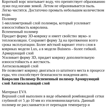
Короткий ворс впитывает воду, что препятствует образованию
лужи под ногами зимой. Летом не образовывается пыль.
Легко чистятся. Достаточно промыть небольшим количеством
воды.
Полимер
1-миллиметровый слой полимера, который усиливает
износостойкость ковролина.
Вспененный полимер
Придает форму 3D-коврику и имеет свойство звуко- и
теплоизоляции. Сохраняет форму 3д на протяжении всего
срока эксплуатации. Более жёсткий вариант этого слоя в
ковриках модели Lux, а в модели Buisness - более гибкий.
Армирующий слой
Усиливает форму 3D, придает коврику дополнительную
износостойкость и жесткость.
Антискользящий слой
Не позволяет коврику двигаться со штатного места в процессе
езды, что способствует безопасности вождения авто.
Ковролин
Полимер
Вспененный полимер
Армирующий
слой
Антискользящий слой
Материал EVA
Верхний слой выполнен в виде объемной ромбовидной сетки
глубиной от 5 до 10 мм из этиленвинилацетата. Данный
полимер не расслаивается от перепадов температур и